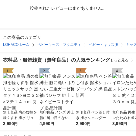
投稿されたレビューはまだありません。
この商品のカテゴリ
LOHACOホーム
ベビーキッズ・マタニティ
ベビー・キッズ服
キッ
衣料品・服飾雑貨（無印良品）の人気ランキング
もっと見る
1
2
3
4
無印良品 肩の負担を
無印良品 メンズ 紳士
無印良品 ペン差し付
無印良品 再生
軽くする 撥水 リュッ
脇に縫い目のない 二
き 撥水ショルダーバ
ンたためるボ
クサック 黒 タテ４３
3,990
重ガーゼ長袖パジャマ
4,990
ッグ 黒 良品計画
2,990
ッグ 黒 １８Ｌ
3,990
円
円
円
円
×ヨコ３２×マチ１４
紳士Ｌ ネイビースト
×１５×３０ｃ
ｃｍ 良品計画
ライプ 良品計画
計画