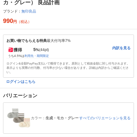
カ・グレー） 良品計画
ブランド：
無印良品
990
円
（税込）
お買い物でもらえる特典
最大付与率7%
内訳を見る
5
獲得
%
(44pt)
うち4.5%は
利用先・期間限定
ログイン&全額PayPay支払いで獲得できます。原則として税抜金額に対し付与されます。
表示よりも実際の付与数、付与率が少ない場合があります。詳細は内訳からご確認くださ
い。
ログインはこちら
バリエーション
カラー：
生成・モカ・グレー
すべてのバリエーションを見る