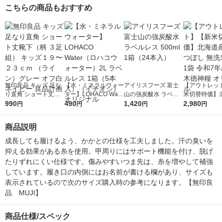
こちらの商品もおすすめ
無印良品 キッズ 足な
【水・ミネラルウォー
アイリスフーズ 富士
【アウトレッ
り直角 ショート丈靴
ター】LOHACO Wate
山の強炭酸水 ラベル
米切替特価】
下（柄 ３足組） キッ
990
r（ロハコウォータ
490
レス 500ml 1箱（24
1,420
ななつぼし 無洗
2,980
円
円
円
円
ズ１９〜２３ｃｍ
ー）2L ラベルレス 1
本入）
g 1袋 令和7年
（ライン）グレー オ
箱（5本入）（イチオ
徳神糧 オリジ
商品説明
フ白 ネイビー 良品計
シ） オリジナル
画
成長しても履けるよう、かかとの仕様を工夫しました。汗の臭いを
抑える効果がある糸を使用。甲周りにはサポート機能を付け、脱げ
たりずれにくい仕様です。傷みやすいつま先は、糸を増やして補強
しています。履き口の内側にはお名前が書ける欄があり、サイズも
表示されているので次のサイズ購入時の参考になります。【無印良
品　MUJI】
商品仕様/スペック