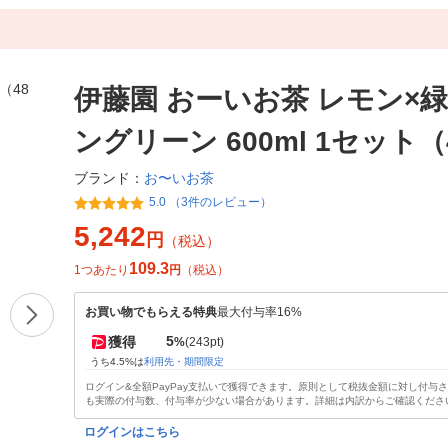
伊藤園 おーいお茶 レモン×緑
ングリーン 600ml 1セット（
お〜いお茶
ブランド：
5.0 （3件のレビュー）
5,242
円
（税込）
109.3
1つあたり
円
（税込）
お買い物でもらえる特典
最大付与率16%
5
獲得
%
(243pt)
うち4.5%は
利用先・期間限定
ログイン&全額PayPay支払いで獲得できます。原則として税抜金額に対し付与
も実際の付与数、付与率が少ない場合があります。詳細は内訳からご確認くださ
ログインはこちら