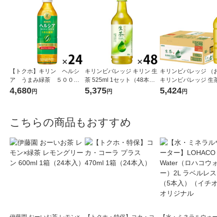
【トクホ】キリン ヘルシ
キリンビバレッジ キリン 生
キリンビバレッジ （
ア うまみ緑茶 ５００ｍ
茶 525ml 1セット（48本）
キリンビバレッジ 生茶
ｌＰＥＴ 1箱（24本入）
お茶 緑茶 ペットボトル
ルレス 525ml×24本 3
4,680
5,375
5,424
円
円
円
1セット(48本)
こちらの商品もおすすめ
伊藤園 おーいお茶 レモン×
【トクホ・特保】コカ・コ
【水・ミネラルウォ