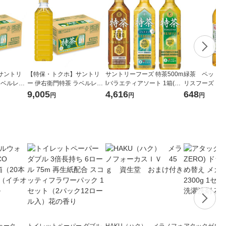
サントリ
【特保・トクホ】サントリ
サントリーフーズ 特茶500m
緑茶 ペットボ
ラベルレス
ー 伊右衛門特茶 ラベルレス
lバラエティアソート 1箱(24
リスフーズ ア
本入）
500ml 1セット（48本）
本)
500ml 1セッ
9,005
4,616
648
円
円
円
ォータ
トイレットペーパー ダブル
HAKU（ハク） メラノフォ
アタックゼロ（At