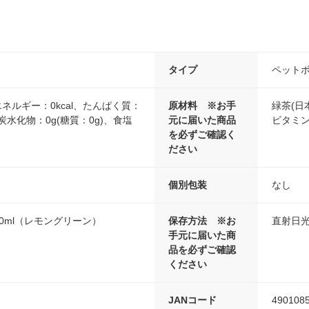
タイプ
ペットボ
エネルギー：0kcal、たんぱく質：
原材料 ※お手
緑茶(日
炭水化物：0g(糖質：0g)、食塩
元に届いた商品
ビタミン
を必ずご確認く
ださい
個別包装
なし
00ml（レモングリーン）
保存方法 ※お
直射日
手元に届いた商
品を必ずご確認
ください
JANコード
490108