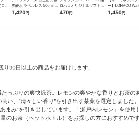
r（ロハ
炭酸水 ラベルレス 500ml 1
ロハコオリジナルソフトパ
ー】LOHACO Wate
ベルレ
箱（24本入）
ックティッシュ フィオナ オ
1箱（20本入）ラ
1,420
470
1,450
円
円
円
チオ
リジナル 1セット（10個：
（イチオシ） オ
5個入×2パック） オリジナ
ル
り90日以上の商品をお届けします。

感たっぷりの爽快緑茶。レモンの爽やかな香りとお茶の
の良い、”清々しい香り”を引き出す茶葉を選定しました
のあまみ”を引き出しています。「瀬戸内レモン」を使用
どの中容量のお茶（ペットボトル）をお探しの方におすすめ