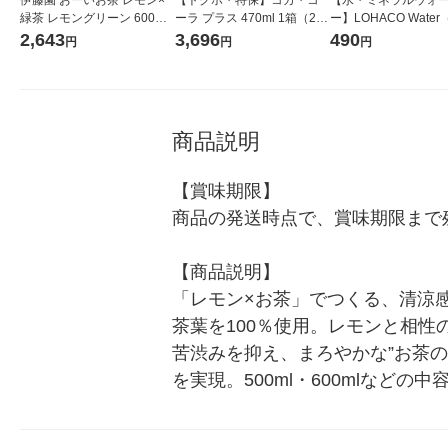
緑茶 レモングリーン 600ml
ーラ プラス 470ml 1箱（24
ー】LOHACO Wate
1箱（24本入）
本入）
コウォーター）2L ラ
2,643
3,696
490
円
円
円
ス 1箱（5本入）（イ
シ） オリジナル
商品説明
【賞味期限】

商品の発送時点で、賞味期限まで残
【商品説明】

「レモン×お茶」でつくる、清涼
茶葉を100％使用。レモンと相性
苦渋みを抑え、まろやかな”お茶
を実現。500ml・600mlな