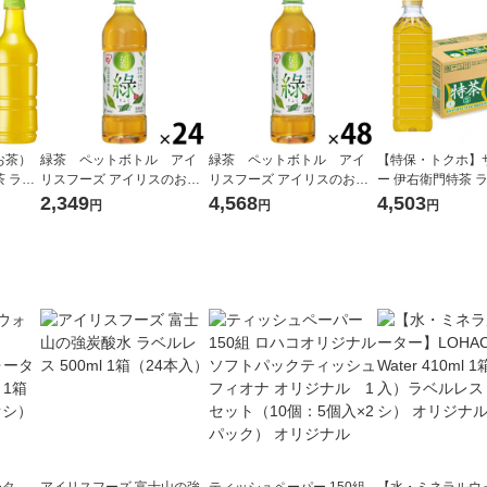
お茶）
緑茶 ペットボトル アイ
緑茶 ペットボトル アイ
【特保・トクホ】
 ラベ
リスフーズ アイリスのお茶
リスフーズ アイリスのお茶
ー 伊右衛門特茶 
36807
500ml 1箱（24本入）
500ml 1セット（48本）
500ml 1箱（24
2,349
4,568
4,503
円
円
円
ータ
アイリスフーズ 富士山の強
ティッシュペーパー 150組
【水・ミネラルウ