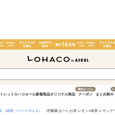
獲得はこちら
レ
トレット
ロハコセール
新着商品
オリジナル商品
クーポン
まとめ割
キ
茶
緑茶（ペットボトル）
伊藤園 おーいお茶 レモン×緑茶 レモングリー