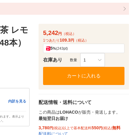
茶 レモ
5,242
円
（税込）
109.3
48本）
1つあたり
円
（税込）
5
%
(243pt)
在庫あり
1
数量
カートに入れる
内訳を見る
配送情報・送料について
この商品は
LOHACO
が販売・発送します。
されます。表示より
最短翌日お届け
い。
3,780
550
無料
円
(税込)以上で基本配送料
円
(税込)
配送料について