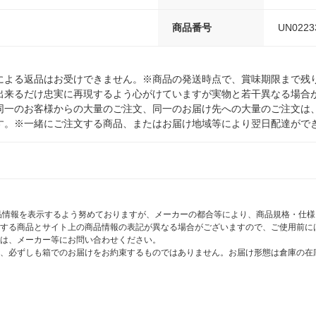
商品番号
UN0223
による返品はお受けできません。※商品の発送時点で、賞味期限まで残り
出来るだけ忠実に再現するよう心がけていますが実物と若干異なる場合
同一のお客様からの大量のご注文、同一のお届け先への大量のご注文は
す。※一緒にご注文する商品、またはお届け地域等により翌日配達がで
商品情報を表示するよう努めておりますが、メーカーの都合等により、商品規格・仕
する商品とサイト上の商品情報の表記が異なる場合がございますので、ご使用前に
は、メーカー等にお問い合わせください。
、必ずしも箱でのお届けをお約束するものではありません。お届け形態は倉庫の在