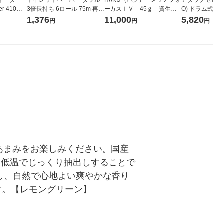
r 410ml
3倍長持ち 6ロール 75m 再生
ーカスＩＶ 45ｇ 資生
O) ドラム式専
ベルレス
紙配合 スコッティフラワー
堂 おまけ付き
ガジャンボ 230
1,376
11,000
5,820
円
円
円
リジナル
パック 1セット（2パック12
（2個入) 洗濯
ロール入）花の香り
あまみをお楽しみください。国産
。低温でじっくり抽出しすることで
し、自然で心地よい爽やかな香り
です。【レモングリーン】