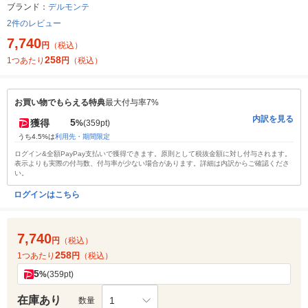
ブランド：
デルモンテ
2件のレビュー
7,740
円
（税込）
258
1つあたり
円
（税込）
お買い物でもらえる特典
最大付与率7%
内訳を見る
5
獲得
%
(359pt)
うち4.5%は
利用先・期間限定
ログイン&全額PayPay支払いで獲得できます。原則として税抜金額に対し付与されます。
表示よりも実際の付与数、付与率が少ない場合があります。詳細は内訳からご確認くださ
い。
ログインはこちら
7,740
円
（税込）
258
1つあたり
円
（税込）
5
%
(359pt)
在庫あり
1
数量