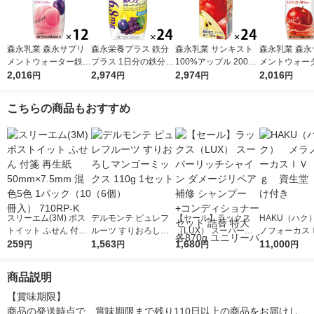
森永乳業 森永サプリ
森永栄養プラス 鉄分
森永乳業 サンキスト
森永乳業 森永
メントウォーター鉄分
プラス 1日分の鉄分
100%アップル 200ml
メントウォータ
香るもも水 330ml 1箱
2,016
プルーン＋グレープ 2
2,974
1箱（24本入）リンゴ
2,974
ラーゲン 香る
2,016
円
円
円
円
（12本入）
00ml 1箱（24本入）
ジュース 紙パック
水 330ml 1箱
紙パック 飲料 サプ
果汁飲料
入）
こちらの商品もおすすめ
リメントドリンク 森
永乳業
スリーエム(3M) ポス
デルモンテ ピュレフ
【セール】ラックス
HAKU（ハク
トイット ふせん 付箋
ルーツ すりおろしマ
（LUX） スーパーリ
ノフォーカス
再生紙 50mm×7.5mm
259
ンゴーミックス 110g
1,563
ッチシャイン ダメー
1,680
5ｇ 資生堂
11,000
円
円
円
円
混色5色 1パック（10
1セット（6個）
ジリペア 補修 シャン
付き
冊入） 710RP-K
プー+コンディショナ
商品説明
ー セット 詰替 特大 各
870g ユニリーバ
【賞味期限】

商品の発送時点で、賞味期限まで残り110日以上の商品をお届けし