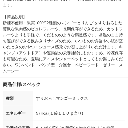
ます。

【商品説明】

砂糖不使用・果実100%”2種類のマンゴーとりんご”をすりおろした
贅沢な果肉感のピュレフルーツ。長期保存ができるため、カットフ
ルーツよりも手軽で、くだもののような満足感です。常温のまま持
ち運びができる飲みきりサイズのため、いつものお弁当や小腹が空
いたときのおやつ・ジュース感覚でお召し上がりいただけます。キ
ャンプ（アウトドア）や運動後の栄養補給にもおすすめ。冷凍保存
も可能なため、夏場にアイスやシャーベットとしてもお楽しみくだ
さい。ワンハンド　パウチ型　介護食　ベビーフード　ゼリー　ス
ムージー
商品仕様/スペック
種類
すりおろしマンゴーミックス
エネルギー
57Kcal(１袋１１０ｇ当り)