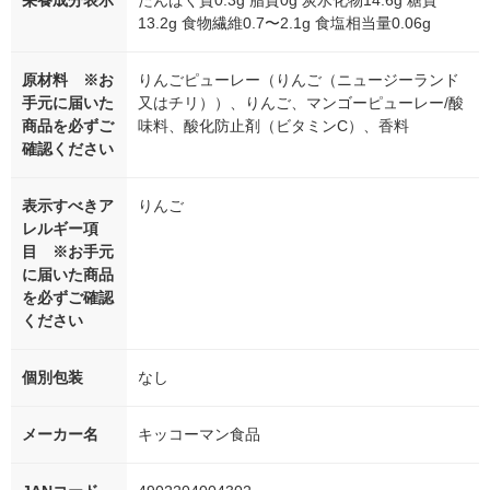
栄養成分表示
たんぱく質0.3g 脂質0g 炭水化物14.6g 糖質
13.2g 食物繊維0.7〜2.1g 食塩相当量0.06g
原材料 ※お
りんごピューレー（りんご（ニュージーランド
手元に届いた
又はチリ））、りんご、マンゴーピューレー/酸
商品を必ずご
味料、酸化防止剤（ビタミンC）、香料
確認ください
表示すべきア
りんご
レルギー項
目 ※お手元
に届いた商品
を必ずご確認
ください
個別包装
なし
メーカー名
キッコーマン食品