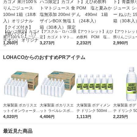
【ロハコ限定】カゴメ
【アスクル・ロハコ限
【アウトレット】えひ
【アウトレッ
果汁100％りんごジュ
定】カゴメ トマトジ
め飲料 POM 塩と
県りんごジュー
ース100ml 1箱（18本
1,260
ュース 食塩無添加 20
3,273
夏みかん 490ml 1
2,232
ャイニー ねぶた
2,990
円
円
円
円
入）オリジナル【クイ
0ml デザインBOX 無
箱（24本入）
1箱（30本入
ズ付き】【紙パック】
塩 1箱（30本入） 限
LOHACOからのおすすめPRアイテム
（イチオシ） オリジ
定
ナル
大塚製薬 ポカリスエ
大塚製薬 ポカリスエ
大塚製薬 ボディメン
大塚製薬 ボデ
ットイオンウォーター
ット ラベルレスボト
テ ドリンク 500ml 1
テ ドリンク 50
ラベルレスボトル 500
4,020
ル 500ml 1箱（24本
4,406
セット（6本）
1,113
セット（12本
2,225
円
円
円
円
ml 1箱（24本入）
入）
最近見た商品