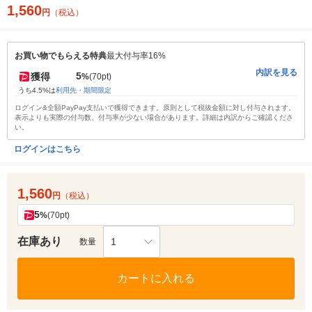
1,560
円
（税込）
お買い物でもらえる特典
最大付与率16%
内訳を見る
5
獲得
%
(70pt)
うち4.5%は
利用先・期間限定
ログイン&全額PayPay支払いで獲得できます。原則として税抜金額に対し付与されます。
表示よりも実際の付与数、付与率が少ない場合があります。詳細は内訳からご確認くださ
い。
ログインはこちら
1,560
円
（税込）
5
%
(70pt)
在庫あり
1
数量
カートに入れる