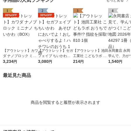
学用品の人気ランキング
もっと見る
1
2
3
4
30%OFF
30%OFF
【アウトレット】カワ
【アウトレット】セガ
【アウトレット】池田
永岡書店 永岡
ダ ナノブロック ミニ
フェイブ ちいかわ
工業社 こどもラボ お
学んで、力がつ
ナノ ちいかわ（BO
3,234
あそびにおいでよ！お
3,080
うちで事件!? 指紋を
214
ども日本地図 2
1,540
円
円
円
円
X）
しゃべりするよ！ハチ
採取! 810 1個
版 44297 1
ワレのおうち 1個
品）
最近見た商品
商品を閲覧すると履歴が表示されます