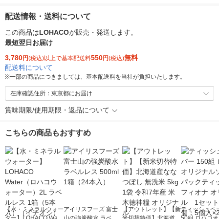
配送情報・送料について
この商品は
LOHACO
が販売・発送します。
最短翌日お届け
3,780
550
無料
円
(税込)以上で基本配送料
円
(税込)
配送料について
※
一部の商品につきましては、基本配送料を当社が負担いたします。
在庫確認住所：東京都にお届け
賞味期限/使用期限・返品について
こちらの商品もおすすめ
【水・ミネラルウォー
アイリスフーズ 富士
【アウトレット】【新
ティッシュペー
ター】LOHACO Wate
山の強炭酸水 ラベル
米切替特価】北海道産
50組 ロハコ