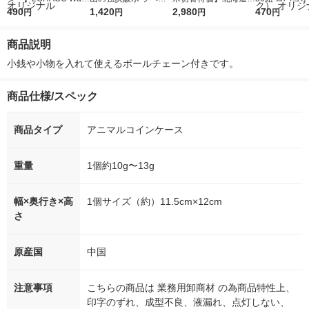
r（ロハコウォータ
490
レス 500ml 1箱（24
1,420
ななつぼし 無洗米 5k
2,980
ルソフトパッ
470
円
円
円
円
ー）2L ラベルレス 1
本入）
g 1袋 令和7年産 米 木
シュ フィオナ
箱（5本入）（イチオ
徳神糧 オリジナル
ナル 1セット
商品説明
シ） オリジナル
個：5個入×2
オリジナル
小銭や小物を入れて使えるボールチェーン付きです。
商品仕様/スペック
商品タイプ
アニマルコインケース
重量
1個約10g〜13g
幅×奥行き×高
1個サイズ（約）11.5cm×12cm
さ
原産国
中国
注意事項
こちらの商品は 業務用卸商材 の為商品特性上、
印字のずれ、成型不良、液漏れ、点灯しない、