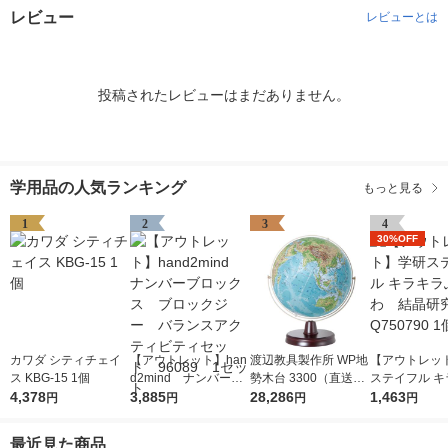
レビュー
レビューとは
投稿されたレビューはまだありません。
学用品の人気ランキング
もっと見る
1
2
3
4
30%OFF
カワダ シティチェイ
【アウトレット】han
渡辺教具製作所 WP地
【アウトレッ
ス KBG-15 1個
d2mind ナンバーブ
勢木台 3300（直送
ステイフル キ
4,378
ロックス ブロックジ
3,885
品）
28,286
ふわふわ 結
1,463
円
円
円
円
ー バランスアクティ
Q750790 1個
ビティセット 96089
最近見た商品