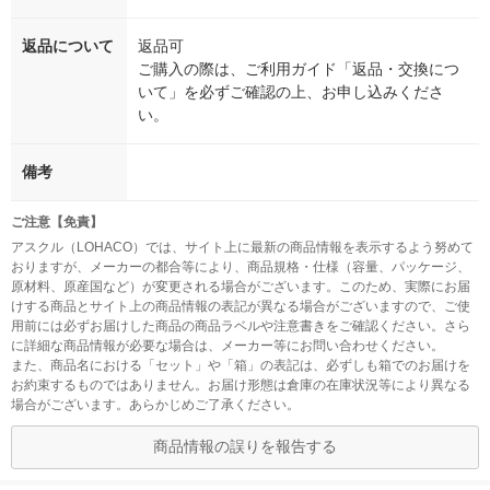
返品について
返品可
ご購入の際は、ご利用ガイド「返品・交換につ
いて」を必ずご確認の上、お申し込みくださ
い。
備考
ご注意【免責】
アスクル（LOHACO）では、サイト上に最新の商品情報を表示するよう努めて
おりますが、メーカーの都合等により、商品規格・仕様（容量、パッケージ、
原材料、原産国など）が変更される場合がございます。このため、実際にお届
けする商品とサイト上の商品情報の表記が異なる場合がございますので、ご使
用前には必ずお届けした商品の商品ラベルや注意書きをご確認ください。さら
に詳細な商品情報が必要な場合は、メーカー等にお問い合わせください。
また、商品名における「セット」や「箱」の表記は、必ずしも箱でのお届けを
お約束するものではありません。お届け形態は倉庫の在庫状況等により異なる
場合がございます。あらかじめご了承ください。
商品情報の誤りを報告する