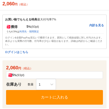
2,060
円
（税込）
お買い物でもらえる特典
最大付与率7%
内訳を見る
5
獲得
%
(93pt)
うち4.5%は
利用先・期間限定
ログイン&全額PayPay支払いで獲得できます。原則として税抜金額に対し付与されます。
表示よりも実際の付与数、付与率が少ない場合があります。詳細は内訳からご確認くださ
い。
ログインはこちら
2,060
円
（税込）
5
%
(93pt)
在庫あり
1
数量
カートに入れる