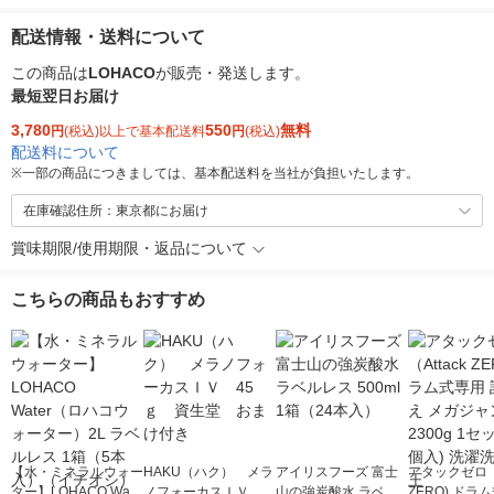
配送情報・送料について
この商品は
LOHACO
が販売・発送します。
最短翌日お届け
3,780
550
無料
円
(税込)以上で基本配送料
円
(税込)
配送料について
※
一部の商品につきましては、基本配送料を当社が負担いたします。
在庫確認住所：東京都にお届け
賞味期限/使用期限・返品について
こちらの商品もおすすめ
【水・ミネラルウォー
HAKU（ハク） メラ
アイリスフーズ 富士
アタックゼロ（A
ター】LOHACO Wate
ノフォーカスＩＶ 4
山の強炭酸水 ラベル
ZERO) ドラ