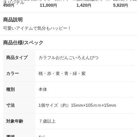
r（ロハコウォータ
490
5ｇ 資生堂 おまけ
11,000
レス 500ml 1箱（24
1,420
詰め替え メガ
5,820
円
円
円
円
ー）2L ラベルレス 1
付き
本入）
ボ 2300g 1
箱（5本入）（イチオ
個入) 洗濯洗剤
商品説明
シ） オリジナル
可愛いアイテムで気分もハッピー！
商品仕様/スペック
商品タイプ
カラフルおだんごいろえんぴつ
カラー
桃・赤・黄・青・緑・紫
種別
本体
寸法
1個サイズ（約）15mm×105ｍｍ×15mm
対象年齢
７歳以上