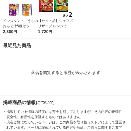
インスタント うちの
【セット品】シェフズ
おみそ汁5種セット
リザーブ レンジでお
1箱(25食入) アマノ
2,360
いしいごちそうスープ
1,720
円
円
フーズ インスタント
人気4種バラエティセ
味噌汁
ット レンジ対応スー
最近見た商品
プ 清水食品
商品を閲覧すると履歴が表示されます
掲載商品の情報について
・
掲載している情報の精度には万全を期しておりますが、その内容の正確性、
安全性、有用性を保証するものではありません。
・
現在ご覧になっているページは、この商品を取り扱うストアによって運営さ
れています。ページに記載されている内容や商品、ご購入に関するご質問