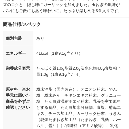
ズのコクと、隠し味にガーリックを加えました。玉ねぎの風味が、
パンにもご飯にもあう味わいに。たっぷり楽しめる6食入りです。
商品仕様/スペック
個別包装
あり
エネルギー
41kcal（1食9.1g当たり）
栄養成分表示
たんぱく質1.0g脂質2.0g炭水化物4.8g食塩相当
量1.0g（1食9.1g当たり）
原材料 ※お
粉末油脂（国内製造）、オニオン粉末、でん
手元に届いた
粉、粉末みそ、チキンエキス粉末、グラニュー
商品を必ずご
糖、たん白質濃縮ホエイ粉末、乳等を主要原料
確認ください
とする食品、たん白加水分解物、食塩、酵母エ
キス、チーズ加工品、ガーリック粉末、うきみ
（乾燥たまねぎ加工品（たまねぎ、乳糖、パー
ム油、醤油））/調味料（アミノ酸等）、乳化