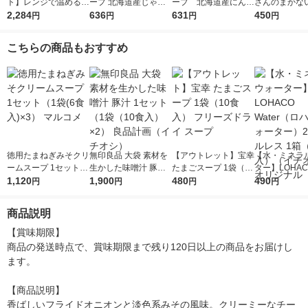
ト】レンジで温めるだ
ープ 北海道産じゃが
ープ 北海道産にんじ
さんのまかな
け♪ 江崎グリコ クレ
2,284
いも 1セット（1個×
636
ん 1セット（1個×3）
631
ごま味噌豆乳 
450
円
円
円
円
アおばさんの具だくさ
3） 清水食品
清水食品 冷たい 夏 ポ
ップスープ イ
んスープ3種アソート
タージュ 冷製 朝ご
ントスープ
こちらの商品もおすすめ
セット（9食）
はん 野菜スープ
徳用たまねぎみそクリ
無印良品 大袋 素材を
【アウトレット】宝幸
【水・ミネラ
ームスープ 1セット
生かした味噌汁 豚汁
たまごスープ 1袋（10
ター】LOHACO
（1袋(6食入)×3） マ
1,120
1セット（1袋（10食
1,900
食入） フリーズドラ
480
r（ロハコウォ
490
円
円
円
円
ルコメ
入）×2） 良品計画
イ スープ
ー）2L ラベル
（イチオシ）
箱（5本入）
商品説明
シ） オリジナ
【賞味期限】

商品の発送時点で、賞味期限まで残り120日以上の商品をお届けし
ます。

【商品説明】

香ばしいフライドオニオンと淡色系みその風味。クリーミーなチー