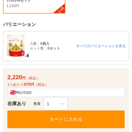
370円×6セット
2,220円
お得
バリエーション
入数：
6袋入
すべてのバリエーションを見る
セット数：
6セット
2,220
円
（税込）
370
1つあたり
円
（税込）
5
%
(102pt)
在庫あり
1
数量
カートに入れる