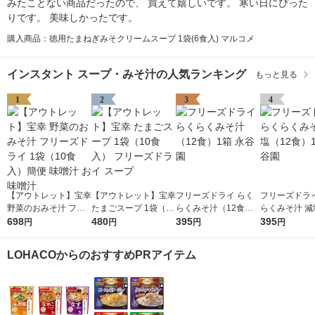
みたことない商品だったので、 買えて嬉しいです。 寒い日にぴった
りです。 美味しかったです。
購入商品：徳用たまねぎみそクリームスープ 1袋(6食入) マルコメ
インスタント スープ・みそ汁の人気ランキング
もっと見る
1
2
3
4
【アウトレット】宝幸
【アウトレット】宝幸
フリーズドライ らく
フリーズドライ
野菜のおみそ汁 フリ
たまごスープ 1袋（10
らくみそ汁（12食）1
らくみそ汁 減
ーズドライ 1袋（10食
698
食入） フリーズドラ
480
箱 永谷園
395
食）1箱 永谷
395
円
円
円
円
入）簡便 味噌汁 お味
イ スープ
噌汁
LOHACOからのおすすめPRアイテム