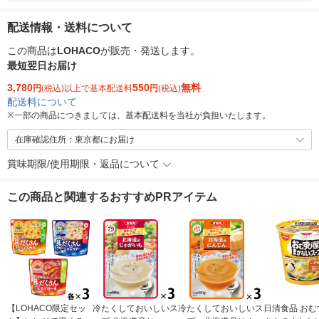
配送情報・送料について
この商品は
LOHACO
が販売・発送します。
最短翌日お届け
3,780
550
無料
円
(税込)以上で基本配送料
円
(税込)
配送料について
※
一部の商品につきましては、基本配送料を当社が負担いたします。
在庫確認住所：東京都にお届け
賞味期限/使用期限・返品について
この商品と関連するおすすめPRアイテム
【LOHACO限定セッ
冷たくしておいしいス
冷たくしておいしいス
日清食品 おむ