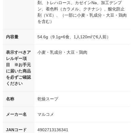
剤、トレハロース、カゼインNa、加工デンプ
ン、着色料（カラメル、クチナシ）、酸化防止
剤（V.E）、（一部に小麦・乳成分・大豆・鶏肉
を含む）
内容量
54.6g（9.1g×6食、1人120mlで6人前）
表示すべきア
小麦・乳成分・大豆・鶏肉
レルギー項
目 ※お手元
に届いた商品
を必ずご確認
ください
名称
乾燥スープ
メーカー名
マルコメ
JANコード
4902713136341