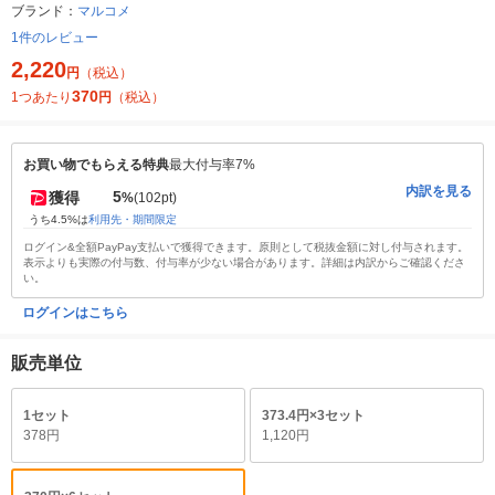
ブランド：
マルコメ
1件のレビュー
2,220
円
（税込）
370
1つあたり
円
（税込）
お買い物でもらえる特典
最大付与率7%
内訳を見る
5
獲得
%
(102pt)
うち4.5%は
利用先・期間限定
ログイン&全額PayPay支払いで獲得できます。原則として税抜金額に対し付与されます。
表示よりも実際の付与数、付与率が少ない場合があります。詳細は内訳からご確認くださ
い。
ログインはこちら
販売単位
1セット
373.4円×3セット
378円
1,120円