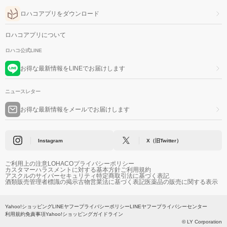
ロハコアプリをダウンロード
ロハコアプリについて
ロハコ公式LINE
お得な最新情報をLINEでお届けします
ニュースレター
お得な最新情報をメールでお届けします
Instagram
X（旧Twitter）
ご利用上の注意
LOHACOプライバシーポリシー
カスタマーハラスメントに対する基本方針
ご利用規約
アスクルのサイバーセキュリティ
特定商取引法に基づく表記
酒類販売管理者標識の掲示
古物営業法に基づく表記
医薬品の販売に関する表示
Yahoo!ショッピング
LINEヤフープライバシーポリシー
LINEヤフープライバシーセンター
利用規約
免責事項
Yahoo!ショッピングガイドライン
© LY Corporation