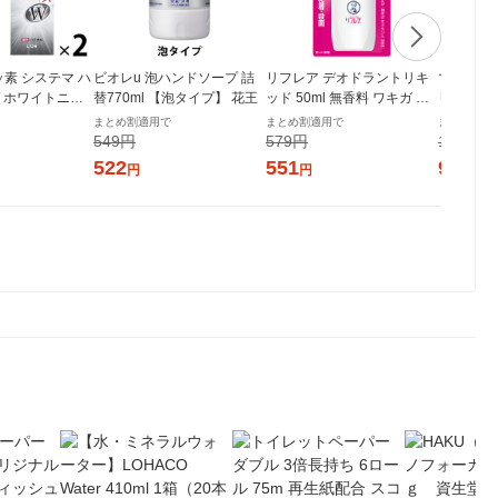
ッ素 システマ ハ
ビオレu 泡ハンドソープ 詰
リフレア デオドラントリキ
マウスウォ
 ホワイトニン
替770ml 【泡タイプ】 花王
ッド 50ml 無香料 ワキガ 制
リニカ ア
 高濃度フッ素配
汗剤 ロート製薬
タルリンス
まとめ割適用で
まとめ割適用で
まとめ割適
 95g 1セット
ンアルコー
549円
579円
1,044円
イオン
ト（2本）
522
551
992
円
円
円