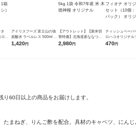
ータ
アイリスフーズ 富士山の強
【アウトレット】【新米切
ティッシュペーパー
r（ロハ
炭酸水 ラベルレス 500ml 1
替特価】北海道産ななつぼ
ロハコオリジナル
ベルレ
箱（24本入）
し 無洗米 5kg 1袋 令和7年産
ックティッシュ フ
1,420
2,980
470
円
円
円
チオ
米 木徳神糧 オリジナル
リジナル 1セット
5個入×2パック）
ル
り60日以上の商品をお届けします。

、たまねぎ、りんご酢を配合。具材のキャベツ、にんじ