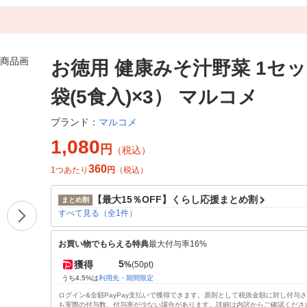
お徳用 健康みそ汁野菜 1セッ
袋(5食入)×3） マルコメ
マルコメ
ブランド：
1,080
円
（税込）
360
1つあたり
円
（税込）
【最大15％OFF】くらし応援まとめ割
まとめ割
すべて見る（全1件）
お買い物でもらえる特典
最大付与率16%
5
獲得
%
(50pt)
うち4.5%は
利用先・期間限定
ログイン&全額PayPay支払いで獲得できます。原則として税抜金額に対し付与
も実際の付与数、付与率が少ない場合があります。詳細は内訳からご確認くださ