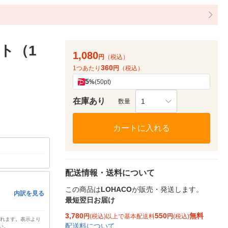
ト（1
1,080
円
（税込）
360
1つあたり
円
（税込）
5
%
(50pt)
在庫あり
1
数量
カートに入れる
配送情報・送料について
この商品は
LOHACO
が販売・発送します。
内訳を見る
最短翌日お届け
3,780
550
無料
円
(税込)以上で基本配送料
円
(税込)
されます。表示より
配送料について
い。