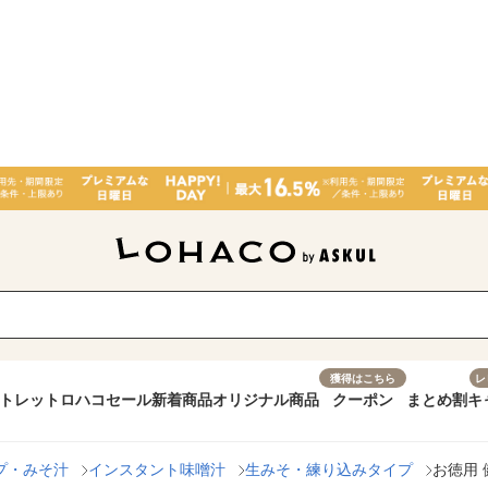
獲得はこちら
レ
トレット
ロハコセール
新着商品
オリジナル商品
クーポン
まとめ割
キ
プ・みそ汁
インスタント味噌汁
生みそ・練り込みタイプ
お徳用 