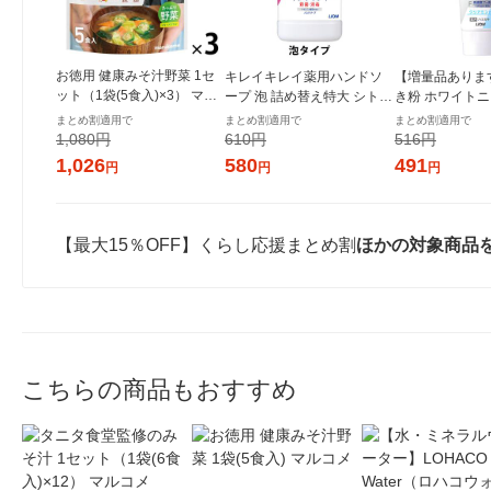
お徳用 健康みそ汁野菜 1セ
キレイキレイ薬用ハンドソ
【増量品ありま
ット（1袋(5食入)×3） マル
ープ 泡 詰め替え特大 シトラ
き粉 ホワイトニ
コメ
スフルーティ 800ml 殺菌 保
カアドバンテージ
まとめ割適用で
まとめ割適用で
まとめ割適用で
湿 (泡タイプ)ライオン
ニング ハミガキ
1,080円
610円
516円
ト 130g 2セッ
1,026
580
491
円
円
円
【最大15％OFF】くらし応援まとめ割
ほかの対象商品
こちらの商品もおすすめ