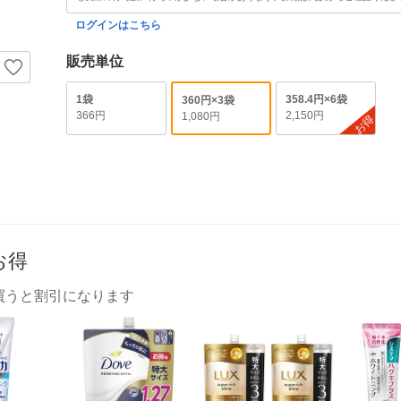
ログインはこちら
販売単位
1袋
358.4円×6袋
360円×3袋
366円
2,150円
1,080円
お得
お得
買うと割引になります