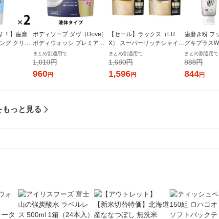
す！】歯磨
ボディソープ ダヴ（Dove）
【セール】ラックス（LU
歯磨き粉 フ
ング クリニ
ボディウォッシ プレミアム
X） スーパーリッチシャイン
グキプラスW
 +ホワイト
モイスチャーケア つめかえ
ダメージリペア 補修 シャン
グ ハミガキ
まとめ割適用で
まとめ割適用で
まとめ割適用で
 クリアミン
用 特大 1270g Dove 液体タ
プー+コンディショナー セッ
合 歯周病予防
1,010円
1,680円
888円
ト ライオン
イプ
ト 詰替 特大 各870g ユニリ
（2本） ラ
960
1,596
844
円
円
円
ーバ
をもっと見る