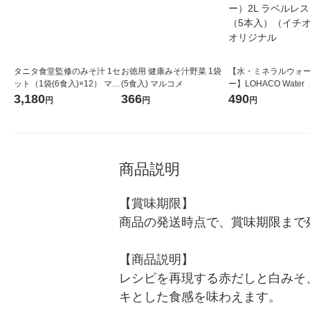
タニタ食堂監修のみそ汁 1セ
お徳用 健康みそ汁野菜 1袋
【水・ミネラルウォ
ット（1袋(6食入)×12） マル
(5食入) マルコメ
ー】LOHACO Wate
コメ
コウォーター）2L ラ
3,180
366
490
円
円
円
ス 1箱（5本入）（イ
シ） オリジナル
商品説明
【賞味期限】

商品の発送時点で、賞味期限まで残
【商品説明】

レシピを再現する赤だしと白みそ
キとした食感を味わえます。