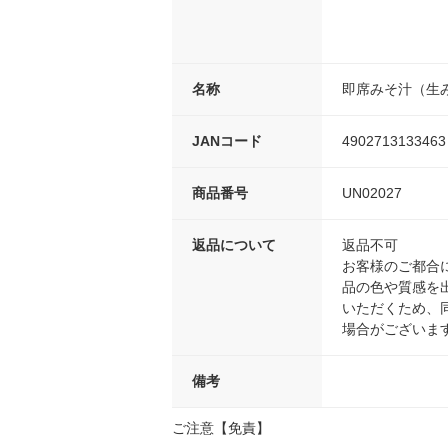
名称
即席みそ汁（生
JANコード
4902713133463
商品番号
UN02027
返品について
返品不可
お客様のご都合
品の色や質感を
いただくため、
場合がございま
備考
ご注意【免責】