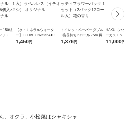
 150組
【水・ミネラルウォータ
トイレットペーパー ダブル
HAKU（ハク
ソフトパ
ー】LOHACO Water 410ml
3倍長持ち 6ロール 75m 再生
ーカスＩＶ 4
ィオナ オ
1箱（20本入）ラベルレス
紙配合 スコッティフラワー
堂 おまけ付き
1,450
1,376
11,000
円
円
円
（10個：
（イチオシ） オリジナル
パック 1セット（2パック12
 オリジナ
ロール入）花の香り
ん、オクラ、小松菜はシャキシャ