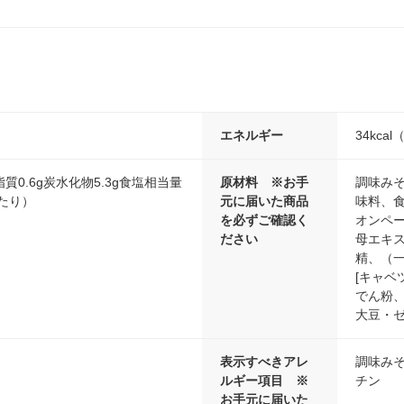
エネルギー
34kca
脂質0.6g炭水化物5.3g食塩相当量
原材料 ※お手
調味み
当たり）
元に届いた商品
味料、
を必ずご確認く
オンペ
ださい
母エキ
精、（
[キャ
でん粉、
大豆・ゼ
表示すべきアレ
調味み
ルギー項目 ※
チン
お手元に届いた