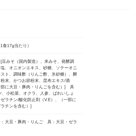
l（1食17g当たり）
そ[豆みそ（国内製造）、米みそ、発酵調
食塩、オニオンエキス、砂糖、ソテーオニ
ースト、調味酢（りんご酢、氷砂糖）、酵
ス粉末、かつお節粉末、昆布エキス/酒
一部に大豆・豚肉・りんごを含む）] 具
ベツ、小松菜、オクラ、人参、ばれいしょ
ゼラチン/酸化防止剤（V.E）、（一部に
ラチンを含む）]
そ：大豆・豚肉・りんご 具：大豆・ゼラ