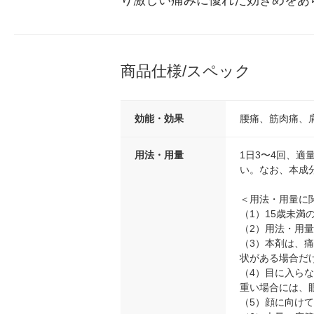
り激しい痛みに優れた効きめをあ
商品仕様/スペック
効能・効果
腰痛、筋肉痛、
用法・用量
1日3〜4回、
い。なお、本成
＜用法・用量に
（1）15歳未満
（2）用法・用
（3）本剤は、
状がある場合だ
（4）目に入ら
重い場合には、
（5）顔に向け