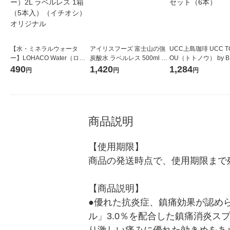
【水・ミネラルウォータ
アイリスフーズ 富士山の強
UCC上島珈琲 UCC T
ー】LOHACO Water（ロハ
炭酸水 ラベルレス 500ml 1
OU（トトノウ） by B
コウォーター）2L ラベルレ
箱（24本入）
無糖 500ml 1セット
490
1,420
1,284
円
円
円
ス 1箱（5本入）（イチオ
シ） オリジナル
商品説明
【使用期限】

商品の発送時点で、使用期限まで残
【商品説明】

●優れた抗炎症、鎮痛効果が認めら
ル」3.0％を配合した鎮痛消炎ス