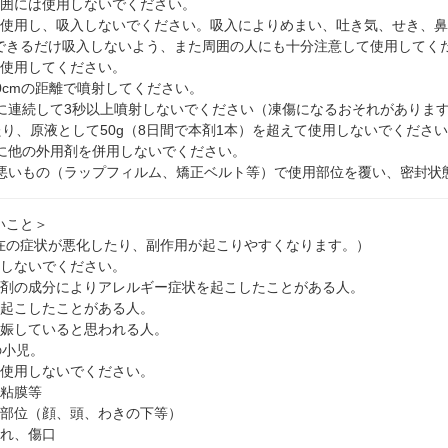
範囲には使用しないでください。
み使用し、吸入しないでください。吸入によりめまい、吐き気、せき、
できるだけ吸入しないよう、また周囲の人にも十分注意して使用してく
て使用してください。
0cmの距離で噴射してください。
所に連続して3秒以上噴射しないでください（凍傷になるおそれがありま
たり、原液として50g（8日間で本剤1本）を超えて使用しないでくださ
位に他の外用剤を併用しないでください。
の悪いもの（ラップフィルム、矯正ベルト等）で使用部位を覆い、密封状
いこと＞
在の症状が悪化したり、副作用が起こりやすくなります。）
用しないでください。
本剤の成分によりアレルギー症状を起こしたことがある人。
を起こしたことがある人。
妊娠していると思われる人。
の小児。
は使用しないでください。
、粘膜等
い部位（顔、頭、わきの下等）
ぶれ、傷口