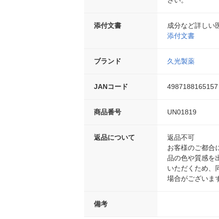
さい。
添付文書
成分など詳しい
添付文書
ブランド
久光製薬
JANコード
4987188165157
商品番号
UN01819
返品について
返品不可
お客様のご都合
品の色や質感を
いただくため、
場合がございま
備考