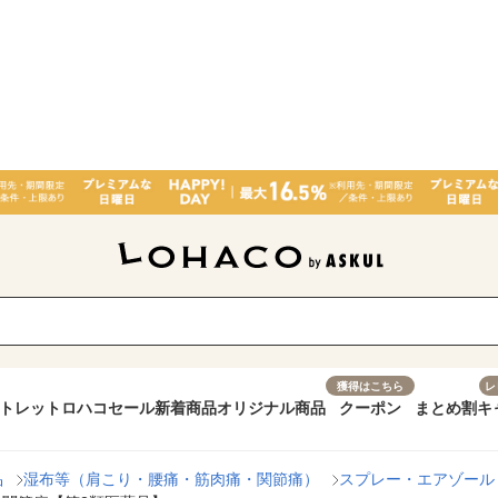
獲得はこちら
レ
トレット
ロハコセール
新着商品
オリジナル商品
クーポン
まとめ割
キ
品
湿布等（肩こり・腰痛・筋肉痛・関節痛）
スプレー・エアゾール