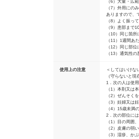
（6）大量・広
（7）外用にの
ありますので、
（8）よく振っ
（9）患部まで1
（10）同じ箇
（11）1週間あ
（12）同じ部
（13）通気性
使用上の注意
＜してはいけな
（守らないと現
1．次の人は使
（1）本剤又は
（2）ぜんそく
（3）妊婦又は
（4）15歳未満
2．次の部位に
（1）目の周囲
（2）皮膚の弱
（3）湿疹、か