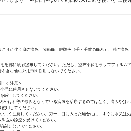
らわします。●微香性なので周囲の人に気を使わずに使
肩こりに伴う肩の痛み、関節痛、腱鞘炎（手・手首の痛み）、肘の痛み
適量を患部に噴射塗布してください。ただし、塗布部位をラップフィルム
分を含む他の外用剤を併用しないでください。
関する注意＞
の小児に使用させないでください。
量を厳守してください。
痛みやはれ等の原因となっている病気を治療するのではなく、痛みやは
け使用してください。
ないよう注意してください。万一、目に入った場合には、すぐに水又は
眼科医の診療を受けてください。
て噴射しないでください。