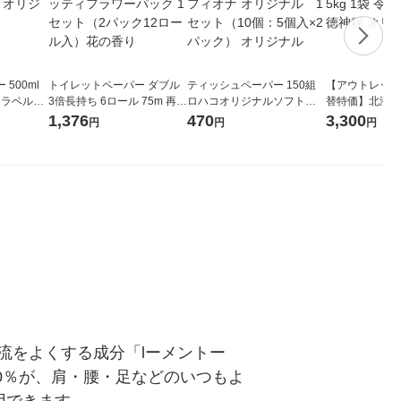
500ml
トイレットペーパー ダブル
ティッシュペーパー 150組
【アウトレット
 ラベルレ
3倍長持ち 6ロール 75m 再生
ロハコオリジナルソフトパ
替特価】北海道
本）天然水
紙配合 スコッティフラワー
ックティッシュ フィオナ オ
か 無洗米 5kg
1,376
470
3,300
円
円
円
パック 1セット（2パック12
リジナル 1セット（10個：
米 木徳神糧 オ
ロール入）花の香り
5個入×2パック） オリジナ
ル
流をよくする成分「lーメントー
.0％が、肩・腰・足などのいつもよ