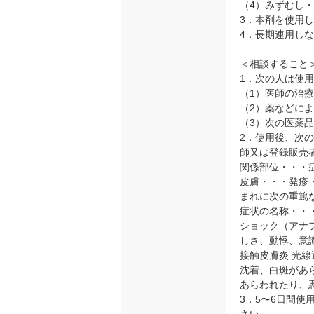
（4）みずむし
3．本剤を使用
4．長期連用し
＜相談すること
1．次の人は使
（1）医師の治
（2）薬などに
（3）次の医薬
2．使用後、次
師又は登録販売
関係部位・・・
皮膚・・・発疹
まれに次の重篤
症状の名称・・
ショック（アナ
しさ、動悸、意
接触皮膚炎 光
沈着、白斑があ
あらわれたり、
3．5〜6日間