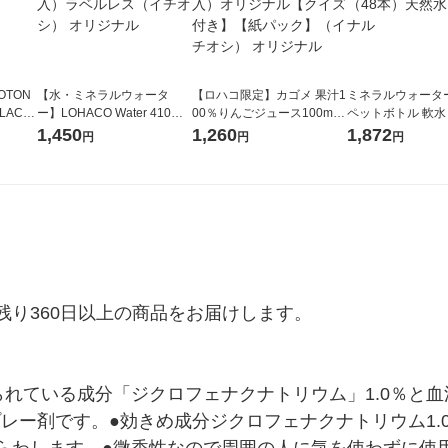
OTON
【水・ミネラルウォータ
【ロハコ限定】カゴメ 果汁1
ミネラルウォーター 
LACK
ー】LOHACO Water 410ml
00％りんごジュース100ml 1
ペットボトル 軟水
（6本）
1箱（20本入）ラベルレス
箱（18本入）オリジナル
ス 1セット（48
1,450
1,260
1,872
円
円
円
（イチオシ） オリジナル
【クイズ付き】【紙パッ
オリジナル
ク】（イチオシ） オリジナ
ル
り360日以上の商品をお届けします。

れている成分「ジクロフェナクナトリウム」1.0％と血
プレー剤です。●効きめ成分ジクロフェナクナトリウム1