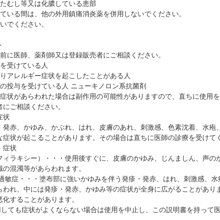
・たむし等又は化膿している患部
している間は、他の外用鎮痛消炎薬を併用しないでください。
ないでください。
＞
用前に医師、薬剤師又は登録販売者にご相談ください。
療を受けている人
よりアレルギー症状を起こしたことがある人
品の投与を受けている人 ニューキノロン系抗菌剤
の症状があらわれた場合は副作用の可能性がありますので、直ちに使用
者にご相談ください。
症状
・発赤、かゆみ、かぶれ、はれ、皮膚のあれ、刺激感、色素沈着、水疱
な症状が起こることがあります。その場合は直ちに医師の診療を受けて
・症状
フィラキシー）・・・使用後すぐに、皮膚のかゆみ、じんましん、声の
識の混濁等があらわれます。
線過敏症・・・塗布部に強いかゆみを伴う発疹・発赤、はれ、刺激感、水
らわれ、中には発疹・発赤、かゆみ等の症状が全身に広がることがあり
悪化することがあります。
使用しても症状がよくならない場合は使用を中止し、この説明書を持って