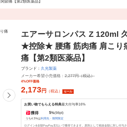
痛 関節痛【第2類医薬品】
エアーサロンパス Z 120ml
★控除★ 腰痛 筋肉痛 肩こり
痛【第2類医薬品】
久光製薬
ブランド：
メーカー希望小売価格：
2,277円（税込）
4%OFF価格
2,173
円
（税込）
セール
お買い物でもらえる特典
最大付与率16%
5
獲得
%
(98pt)
うち4.5%は
利用先・期間限定
ログイン&全額PayPay支払いで獲得できます。原則として税抜金額に対し付与