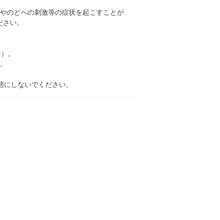
鼻やのどへの刺激等の症状を起こすことが
ださい。
す）。
い。
態にしないでください。