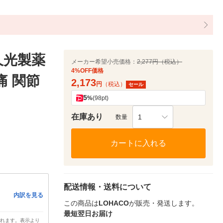
 久光製薬
メーカー希望小売価格：
2,277円（税込）
4%OFF価格
痛 関節
2,173
円
（税込）
セール
5
%
(98pt)
在庫あり
1
数量
カートに入れる
配送情報・送料について
内訳を見る
この商品は
LOHACO
が販売・発送します。
最短翌日お届け
されます。表示より