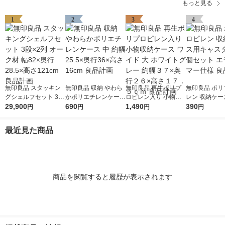
もっと見る
1
2
3
4
無印良品 スタッキン
無印良品 収納 やわら
無印良品 再生ポリプ
無印良品 ポリ
グシェルフセット 3段
かポリエチレンケース
ロピレン入り 小物収
レン 収納ケー
×2列 オーク材 幅82×
29,900
中 約幅25.5×奥行36×
690
納ケース ワイド 大 ホ
1,490
ャスター ４個
390
円
円
円
円
奥行28.5×高さ121cm
高さ16cm 良品計画
ワイトグレー 約幅３
エラストマー仕
良品計画
７×奥行２６×高さ１
品計画
最近見た商品
７．５ｃｍ 良品計画
商品を閲覧すると履歴が表示されます