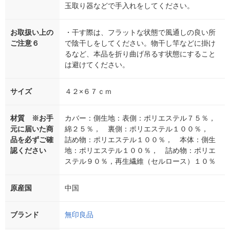
玉取り器などで手入れをしてください。
お取扱い上の
・干す際は、フラットな状態で風通しの良い所
ご注意６
で陰干しをしてください。物干し竿などに掛け
るなど、本品を折り曲げ吊るす状態にすること
は避けてください。
サイズ
４２×６７ｃｍ
材質 ※お手
カバー：側生地：表側：ポリエステル７５％，
元に届いた商
綿２５％， 裏側：ポリエステル１００％，
品を必ずご確
詰め物：ポリエステル１００％， 本体：側生
認ください
地：ポリエステル１００％， 詰め物：ポリエ
ステル９０％，再生繊維（セルロース）１０％
原産国
中国
ブランド
無印良品