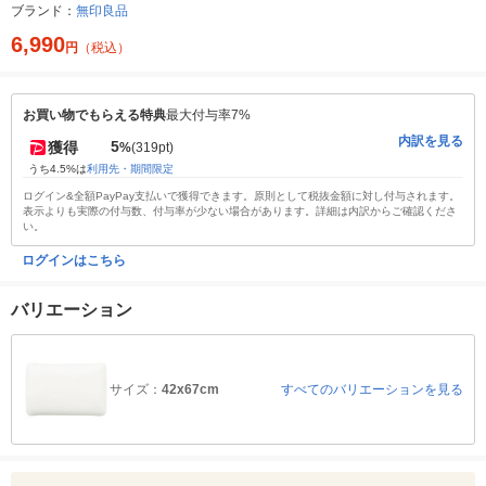
ブランド：
無印良品
6,990
円
（税込）
お買い物でもらえる特典
最大付与率7%
内訳を見る
5
獲得
%
(319pt)
うち4.5%は
利用先・期間限定
ログイン&全額PayPay支払いで獲得できます。原則として税抜金額に対し付与されます。
表示よりも実際の付与数、付与率が少ない場合があります。詳細は内訳からご確認くださ
い。
ログインはこちら
バリエーション
サイズ：
42x67cm
すべてのバリエーションを見る