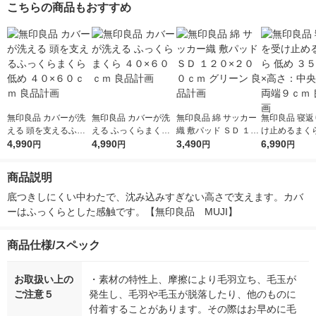
こちらの商品もおすすめ
無印良品 カバーが洗
無印良品 カバーが洗
無印良品 綿 サッカー
無印良品 寝返
える 頭を支えるふっ
える ふっくらまくら
織 敷パッド ＳＤ １２
け止めるまくら
くらまくら 低め ４０
4,990
４０×６０ｃｍ 良品計
4,990
０×２００ｃｍ グリー
3,490
３５×６０×高
6,990
円
円
円
円
×６０ｃｍ 良品計画
画
ン 良品計画
央５．５両端
良品計画
商品説明
底つきしにくい中わたで、沈み込みすぎない高さで支えます。カバ
ーはふっくらとした感触です。【無印良品　MUJI】
商品仕様/スペック
お取扱い上の
・素材の特性上、摩擦により毛羽立ち、毛玉が
ご注意５
発生し、毛羽や毛玉が脱落したり、他のものに
付着することがあります。その際はお早めに毛