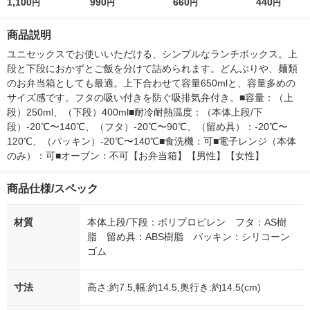
レ
1,100
ュ LAKOLE/ラコレ
990
珠の耳飾り LAKOLE/
660
OLE/ラコレ
440
円
円
円
円
ラコレ
商品説明
ユニセックスでお使いいただける、シンプルなランチボックス。上
段と下段におかずとご飯を分けて詰められます。どんぶりや、麺類
のお弁当箱としても最適。上下合わせて容量650mlと、容量多めの
サイズ感です。フタの吸い付きを防ぐ吸排気弁付き。■容量：（上
段）250ml、（下段）400ml■耐冷耐熱温度：（本体上段/下
段）-20℃〜140℃、（フタ）-20℃〜90℃、（留め具）：-20℃〜
120℃、（パッキン）-20℃〜140℃■食洗機：可■電子レンジ（本体
のみ）：可■オーブン：不可【お弁当箱】【男性】【女性】
商品仕様/スペック
材質
本体上段/下段：ポリプロピレン フタ：AS樹
脂 留め具：ABS樹脂 パッキン：シリコーン
ゴム
寸法
高さ:約7.5,幅:約14.5,奥行き:約14.5(cm)