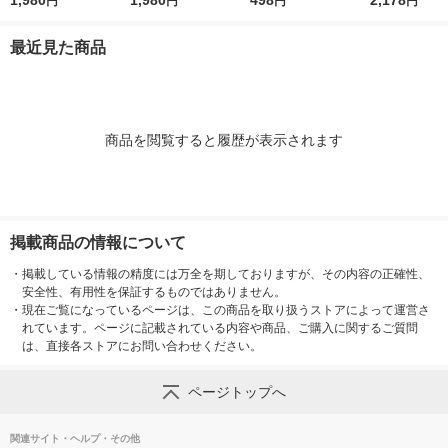
1,980
1,980
498
2,178
円
円
円
円
バッグタイプ 4層断熱
イプ 4層断熱構造 手
6号 1本（500枚入）
ル横3本 保冷
構造 手洗いOK サーモ
洗いOK サーモス
サーモス
最近見た商品
ス
商品を閲覧すると履歴が表示されます
掲載商品の情報について
・
掲載している情報の精度には万全を期しておりますが、その内容の正確性、
安全性、有用性を保証するものではありません。
・
現在ご覧になっているページは、この商品を取り扱うストアによって運営さ
れています。ページに記載されている内容や商品、ご購入に関するご質問
は、直接各ストアにお問い合わせください。
ページトップへ
関連サイト・ヘルプ・その他