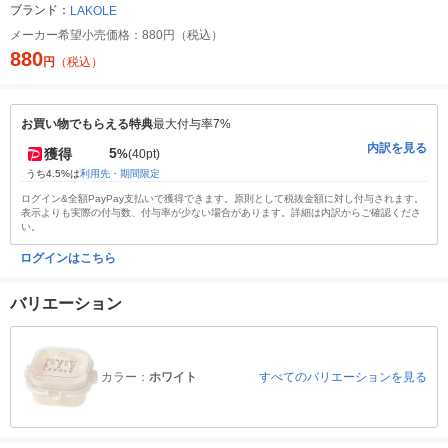
ブランド：
LAKOLE
メーカー希望小売価格：
880円（税込）
880
円
（税込）
お買い物でもらえる特典
最大付与率7%
内訳を見る
5
獲得
%
(40pt)
うち4.5%は
利用先・期間限定
ログイン&全額PayPay支払いで獲得できます。原則として税抜金額に対し付与されます。
表示よりも実際の付与数、付与率が少ない場合があります。詳細は内訳からご確認くださ
い。
ログインはこちら
バリエーション
カラー：
ホワイト
すべてのバリエーションを見る