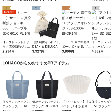
1
2
3
4
65%OFF
【アウトレット】サー
【数量限定・ギフト】
サーモス 真空断熱ス
【アウトレッ
モス 真空断熱ジョッ
DEAN ＆ DELUCA
ポーツボトル 1L ブラ
マホービン ス
キ 600ml パープル JD
2,294
クーラーバッグ M＆
3,927
ックオレンジ FJS-10
3,896
スクールボトル
4,382
円
円
円
円
K-601C PL 1個
ショッピングバッグ 1
00F BKOR1個
mlグレー SD-B
セット 紙袋付き
A 1個
LOHACOからのおすすめPRアイテム
保冷ランチバッグ 7L
保冷ランチバッグ 7L
【アウトレット】【G
保冷ショルダ
アッシュブルー RFF-
ブラック RFF-0071 B
oエシカル】訳あり シ
3.5L ブラック 
0071 ASB 1個 トート
K 1個 トートバッグタ
モジマ おかずカップ
03 BK 1個 