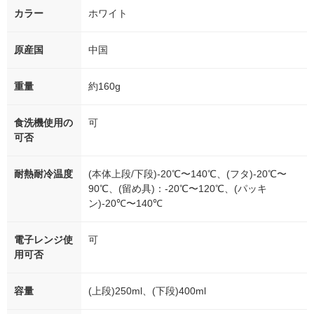
カラー
ホワイト
原産国
中国
重量
約160g
食洗機使用の
可
可否
耐熱耐冷温度
(本体上段/下段)-20℃〜140℃、(フタ)-20℃〜
90℃、(留め具)：-20℃〜120℃、(パッキ
ン)-20℃〜140℃
電子レンジ使
可
用可否
容量
(上段)250ml、(下段)400ml