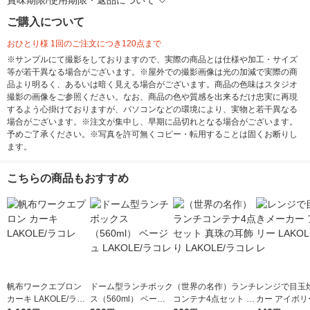
賞味期限/使用期限・返品について
ご購入について
おひとり様 1回のご注文につき120点まで
※サンプルにて撮影をしておりますので、実際の商品とは仕様や加工・サイズ
等が若干異なる場合がございます。※屋外での撮影画像は光の加減で実際の商
品より明るく、あるいは暗く見える場合がございます。商品の色味はスタジオ
撮影の画像をご参照ください。なお、商品の色や質感を出来るだけ忠実に再現
するよう心掛けておりますが、パソコンなどの環境により、実物と若干異なる
場合がございます。※注文が集中し、早期に品切れとなる場合がございます。
予めご了承ください。※写真を許可無くコピー・転用することは固くお断りし
ます。
こちらの商品もおすすめ
帆布ワークエプロン
ドーム型ランチボック
（世界の名作）ランチ
レンジで目玉
カーキ LAKOLE/ラコ
ス（560ml） ベージ
コンテナ4点セット 真
カー アイボリー