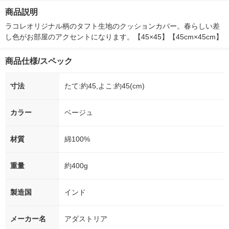
オシ）
箱（5本入）（イチオ
商品説明
シ） オリジナル
ラコレオリジナル柄のタフト生地のクッションカバー。春らしい差
し色がお部屋のアクセントになります。【45×45】【45cm×45cm】
商品仕様/スペック
寸法
たて:約45,よこ:約45(cm)
カラー
ベージュ
材質
綿100%
重量
約400g
製造国
インド
メーカー名
アダストリア