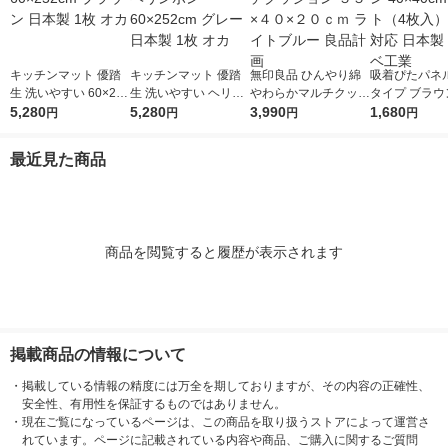
キッチンマット 優踏
キッチンマット 優踏
無印良品 ひんやり綿
吸着ぴたパネル
生 洗いやすい 60×252
生 洗いやすい ヘリン
やわらかマルチクッシ
タイプ ブラウン
cm ブラウン 日本製 1
5,280
ボン 60×252cm グレ
5,280
ョン ５５×４０×２０
3,990
0cm 1セット
1,680
円
円
円
円
枚 オカ
ー 日本製 1枚 オカ
ｃｍ ライトブルー 良
入）床暖房対応
品計画
製 ワタナベ工
最近見た商品
商品を閲覧すると履歴が表示されます
掲載商品の情報について
・
掲載している情報の精度には万全を期しておりますが、その内容の正確性、
安全性、有用性を保証するものではありません。
・
現在ご覧になっているページは、この商品を取り扱うストアによって運営さ
れています。ページに記載されている内容や商品、ご購入に関するご質問