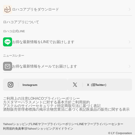
ロハコアプリをダウンロード
ロハコアプリについて
ロハコ公式LINE
お得な最新情報をLINEでお届けします
ニュースレター
お得な最新情報をメールでお届けします
Instagram
X（旧Twitter）
ご利用上の注意
LOHACOプライバシーポリシー
カスタマーハラスメントに対する基本方針
ご利用規約
アスクルのサイバーセキュリティ
特定商取引法に基づく表記
酒類販売管理者標識の掲示
古物営業法に基づく表記
医薬品の販売に関する表示
Yahoo!ショッピング
LINEヤフープライバシーポリシー
LINEヤフープライバシーセンター
利用規約
免責事項
Yahoo!ショッピングガイドライン
© LY Corporation