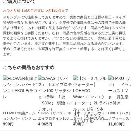
ご購入について
おひとり様 1回のご注文につき120点まで
※サンプルにて撮影をしておりますので、実際の商品とは仕様や加工・サイズ
等が若干異なる場合がございます。※屋外での撮影画像は光の加減で実際の商
品より明るく、あるいは暗く見える場合がございます。商品の色味はスタジオ
撮影の画像をご参照ください。なお、商品の色や質感を出来るだけ忠実に再現
するよう心掛けておりますが、パソコンなどの環境により、実物と若干異なる
場合がございます。※注文が集中し、早期に品切れとなる場合がございます。
予めご了承ください。※写真を許可無くコピー・転用することは固くお断りし
ます。
こちらの商品もおすすめ
FLOWER刺繍クッシ
SAVAS（ザバス） ホ
【水・ミネラルウォー
HAKU（ハク
ョンカバー ピンク LA
エイプロテイン100 リ
ター】LOHACO Wate
ノフォーカス
KOLE/ラコレ
990
ッチショコラ味 1袋
4,965
r（ロハコウォータ
490
5ｇ 資生堂
11,000
円
円
円
円
（980g） 明治（イチ
ー）2L ラベルレス 1
付き