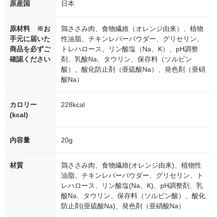
原産国
日本
原材料 ※お
鶏ささみ肉、食物繊維（オレンジ由来）、植物
手元に届いた
性油脂、チキンレバーパウダー、グリセリン、
商品を必ずご
トレハロース、リン酸塩（Na、K）、pH調整
確認ください
剤、乳酸Na、タウリン、保存料（ソルビン
酸）、酸化防止剤（亜硫酸Na）、発色剤（亜硝
酸Na）
カロリー
228kcal
(kcal)
内容量
20g
材質
鶏ささみ肉、食物繊維(オレンジ由来)、植物性
油脂、チキンレバーパウダー、グリセリン、ト
レハロース、リン酸塩(Na、K)、pH調整剤、乳
酸Na、タウリン、保存料（ソルビン酸）、酸化
防止剤(亜硫酸Na)、発色剤（亜硝酸Na）