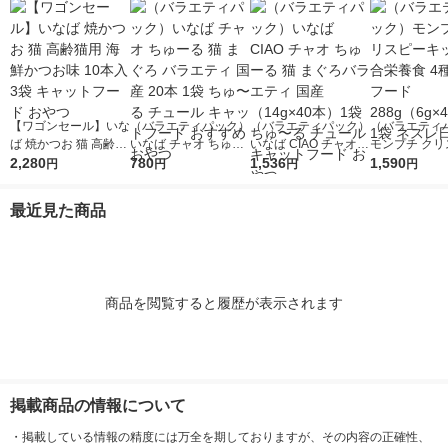
【ワゴンセール】いな
（バラエティパック）
（バラエティパック）
（バラエティ
ば 焼かつお 猫 高齢猫
いなば チャオ ちゅー
いなば CIAO チャオ
モンプチ クリ
用 海鮮かつお味 10本
2,280
る 猫 まぐろ バラエテ
780
ちゅーる 猫 まぐろバ
1,536
キッス 総合栄
1,590
円
円
円
円
入 3袋 キャットフー
ィ 国産 20本 1袋 ち
ラエティ 国産（14g×
種シーフード 2
ド おやつ
ゅ〜る チュール キャ
40本）1袋 ちゅ〜る
（6g×48袋）
最近見た商品
ットフード おすすめ
チュール キャットフ
レ日本
おやつ
ード おやつ
商品を閲覧すると履歴が表示されます
掲載商品の情報について
・
掲載している情報の精度には万全を期しておりますが、その内容の正確性、