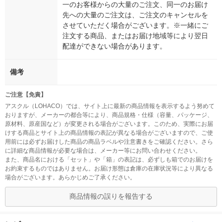
一のお客様からの大量のご注文、同一のお届け
先への大量のご注文は、ご注文のキャンセルを
させていただく場合がございます。※一緒にご
注文する商品、またはお届け地域等により翌日
配達ができない場合があります。
備考
ご注意【免責】
アスクル（LOHACO）では、サイト上に最新の商品情報を表示するよう努めて
おりますが、メーカーの都合等により、商品規格・仕様（容量、パッケージ、
原材料、原産国など）が変更される場合がございます。このため、実際にお届
けする商品とサイト上の商品情報の表記が異なる場合がございますので、ご使
用前には必ずお届けした商品の商品ラベルや注意書きをご確認ください。さら
に詳細な商品情報が必要な場合は、メーカー等にお問い合わせください。
また、商品名における「セット」や「箱」の表記は、必ずしも箱でのお届けを
お約束するものではありません。お届け形態は倉庫の在庫状況等により異なる
場合がございます。あらかじめご了承ください。
商品情報の誤りを報告する