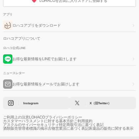
LOHACOをお気に入りストアに登録する
アプリ
ロハコアプリをダウンロード
ロハコアプリについて
ロハコ公式LINE
お得な最新情報をLINEでお届けします
ニュースレター
お得な最新情報をメールでお届けします
Instagram
X（旧Twitter）
ご利用上の注意
LOHACOプライバシーポリシー
カスタマーハラスメントに対する基本方針
ご利用規約
アスクルのサイバーセキュリティ
特定商取引法に基づく表記
酒類販売管理者標識の掲示
古物営業法に基づく表記
医薬品の販売に関する表示