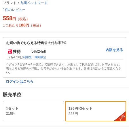
ブランド：
九州ペットフード
1件のレビュー
558
円
（税込）
186
1つあたり
円
（税込）
お買い物でもらえる特典
最大付与率7%
内訳を見る
5
獲得
%
(24pt)
うち4.5%は
利用先・期間限定
ログイン&全額PayPay支払いで獲得できます。原則として税抜金額に対し付与されます。
表示よりも実際の付与数、付与率が少ない場合があります。詳細は内訳からご確認くださ
い。
ログインはこちら
販売単位
1セット
186円×3セット
218円
558円
お得