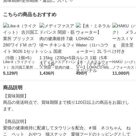
賞味期限/使用期限・返品について
こちらの商品もおすすめ
Like-it（ライクイッ
メディファスアドバン
【水・ミネラルウォー
HAKU（ハク
ト） 吉川国工業所 ブ
ス 関節・筋肉の健康
ター】LOHACO Wate
ノフォーカス
リックス 280ワイドM
5,129
維持 7歳頃〜 チキン
1,436
r（ロハコウォータ
490
5ｇ 資生堂
11,000
円
円
円
円
ホワイト 9026 1セッ
＆フィッシュ 国産 1.1
ー）2L ラベルレス 1
付き
ト（5個：1個×5）
5kg（230g×5袋入）1
箱（5本入）（イチオ
商品説明
袋
シ） オリジナル
【賞味期限】

商品の発送時点で、賞味期限まで残り120日以上の商品をお届けし
ます。

【商品説明】

愛猫の健康維持に配慮してタウリンを配合。＃猫　ネコちゃん　ね
こ　ペット　おやつ　猫スナック　愛猫フードのトッピングとして