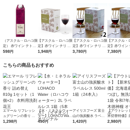
（アスクル・ロハコ限
【アスクル・ロハコ限
【アスクル・ロハコ限
【アスクル・
定） 赤ワイン テトラ
定】赤ワイン チリ サ
定】赤ワイン チリ サ
定】赤ワイン 
ワイン チリ 紙パック
598
ンタ レジーナ BIB カ
1,948
ンタ レジーナ BIB カ
3,780
ンタ レジーナ B
7,380
円
円
円
円
カベルネソーヴィニヨ
ベルネ ソーヴィニヨ
ベルネ ソーヴィニヨ
ベルネ ソーヴ
ン 1000ml 1本 オリジ
ン 3L 1個 フルボディ
ン 3L 2個 フルボディ
ン 3L 4個 
こちらの商品もおすすめ
ナル
オリジナル
オリジナル
オリジナル
エマール リフレッシ
【水・ミネラルウォー
アイリスフーズ 富士
【アウトレッ
ュグリーンの香り 詰
ター】LOHACO Wate
山の強炭酸水 ラベル
米切替特価】
め替え 810g 1セット
1,298
r（ロハコウォータ
490
レス 500ml 1箱（24
1,420
ななつぼし 無洗
2,980
円
円
円
円
（1個×2） 衣料用洗剤
ー）2L ラベルレス 1
本入）
g 1袋 令和7年