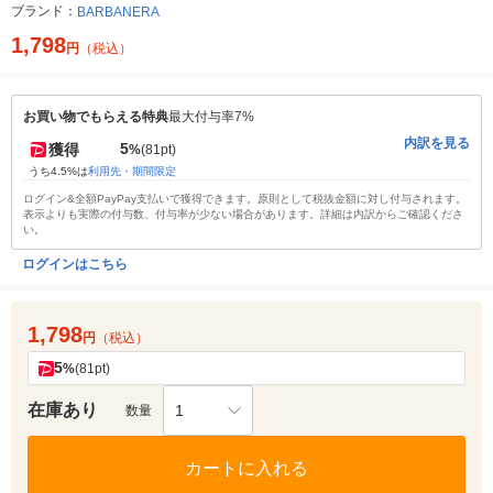
ブランド：
BARBANERA
1,798
円
（税込）
お買い物でもらえる特典
最大付与率7%
内訳を見る
5
獲得
%
(81pt)
うち4.5%は
利用先・期間限定
ログイン&全額PayPay支払いで獲得できます。原則として税抜金額に対し付与されます。
表示よりも実際の付与数、付与率が少ない場合があります。詳細は内訳からご確認くださ
い。
ログインはこちら
1,798
円
（税込）
5
%
(81pt)
在庫あり
1
数量
カートに入れる