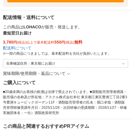
配送情報・送料について
この商品は
LOHACO
が販売・発送します。
最短翌日お届け
3,780
550
無料
円
(税込)以上で基本配送料
円
(税込)
配送料について
※
一部の商品につきましては、基本配送料を当社が負担いたします。
在庫確認住所：東京都にお届け
賞味期限/使用期限・返品について
ご購入について
■20歳未満のお客様の飲酒は法律で禁止されています。■酒類販売管理者標識・
販売場の名称及び所在地：アスクル株式会社本社 東京都江東区豊洲三丁目2番3
号豊洲キュービックガーデン11F・酒類販売管理者の氏名：堀口卓哉・酒類販
売管理研修受講年月日：2025/11/28・次回研修の受講期限：2028/11/27・研修
実施団体名：一社）酒類政策研究所
この商品と関連するおすすめPRアイテム