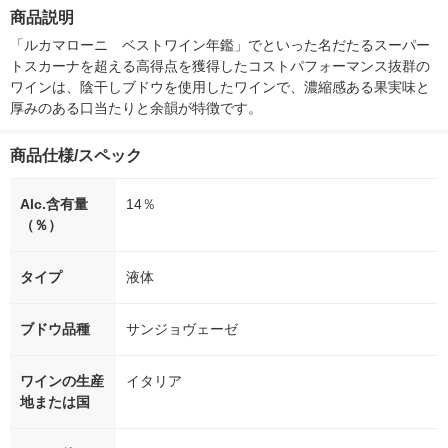
花王
箱（5本入）（イチオ
徳神糧 オリジ
商品説明
シ） オリジナル
「ルカマローニ　ベストワイン年鑑」でといった名だたるスーパー
トスカーナを超える高得点を獲得したコストパフォーマンス抜群の
ワインは、陰干しブドウを使用したワインで、濃縮感ある果実味と
厚みのある口当たりと余韻が特徴です。
商品仕様/スペック
Alc.含有量
14％
（％）
タイプ
液体
ブドウ品種
サンジョヴェーゼ
ワインの生産
イタリア
地または国