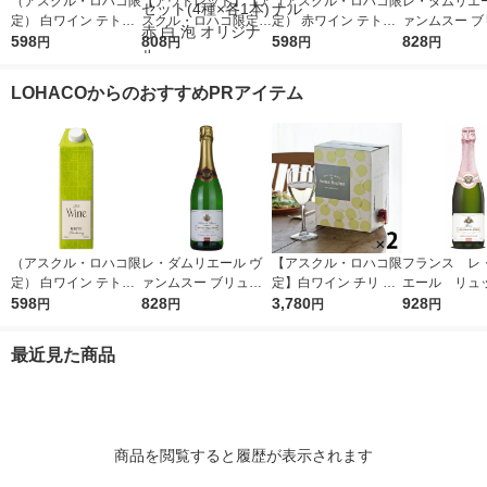
（アスクル・ロハコ限
【アウトレット】【ア
（アスクル・ロハコ限
レ・ダムリエー
定） 白ワイン テトラ
スクル・ロハコ限定】
定） 赤ワイン テトラ
ァンムスー ブ
ワイン チリ 紙パック
598
ワイン 缶ワイン 飲み
808
ワイン チリ 紙パック
598
ト11°750ml 
828
円
円
円
円
シャルドネ 1000ml 1
比べ アソート シング
カベルネソーヴィニヨ
ンス スパーク
本 オリジナル
ルサーブワイン 1セッ
ン 1000ml 1本 オリジ
白 辛口（イチ
LOHACOからのおすすめPRアイテム
ト(4種×各1本) 赤 白
ナル
泡 オリジナル
（アスクル・ロハコ限
レ・ダムリエール ヴ
【アスクル・ロハコ限
フランス レ
定） 白ワイン テトラ
ァンムスー ブリュッ
定】白ワイン チリ サ
エール リュ
ワイン チリ 紙パック
598
ト11°750ml 1本 フラ
828
ンタ レジーナ BIB シ
3,780
スパークリン
928
円
円
円
円
シャルドネ 1000ml 1
ンス スパークリング
ャルドネ 3L 2個 辛口
ン ロゼ 辛
本 オリジナル
白 辛口（イチオシ）
オリジナル
50ml 1本 
最近見た商品
販売 ヴァン
商品を閲覧すると履歴が表示されます