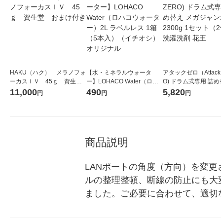
HAKU（ハク） メラノフォ
【水・ミネラルウォータ
アタックゼロ（Attack
ーカスＩＶ 45ｇ 資生
ー】LOHACO Water（ロハ
O) ドラム式専用 詰め
堂 おまけ付き
コウォーター）2L ラベルレ
ガジャンボ 2300g 1
11,000
490
5,820
円
円
円
ス 1箱（5本入）（イチオ
（2個入) 洗濯洗剤 花
シ） オリジナル
商品説明
LANポートの角度（方向）を変
ルの整理整頓、断線の防止にも大
ました。ご必要に合わせて、適切