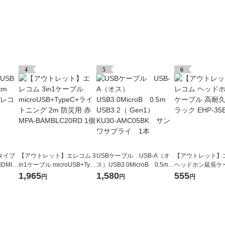
4
5
6
タイプ
【アウトレット】エレコム 3
USBケーブル USB-A（オ
【アウトレット】
HDMIQ
in1ケーブル microUSB+Typ
ス）USB3.0MicroB 0.5m
ヘッドホン延長ケ
直送品）
eC+ライトニング 2m 防災用
USB3.2（ Gen1） KU30-A
耐久 2m ブラック E
1,965
1,580
555
円
円
円
赤 MPA-BAMBLC20RD 1個
MC05BK サンワサプラ
LS20BK
イ 1本