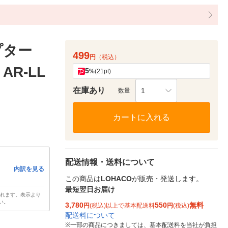
プター
499
円
（税込）
AR-LL
5
%
(21pt)
在庫あり
1
数量
カートに入れる
配送情報・送料について
内訳を見る
この商品は
LOHACO
が販売・発送します。
最短翌日お届け
されます。表示より
い。
3,780
550
無料
円
(税込)以上で基本配送料
円
(税込)
配送料について
※
一部の商品につきましては、基本配送料を当社が負担