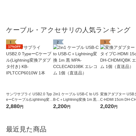
ケーブル・アクセサリの人気ランキング
1
2
3
17%OFF
サンワサプライ USB2.0 Typ
2in1 ケーブル USB-C to US
変換アダプター USB
eーCケーブル(Lightning変換
B-C＋Lightning変換 1m 黒
C-HDMI 15cm DH-C
アダプタ付き) KB-IPLTCCP
MPA-CCLECAD10BK エレ
BK エレコム 1個（
2,880
2,200
2,020
円
円
円
6010W 1本
コム 1個（直送品）
最近見た商品