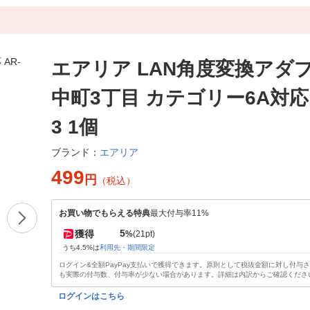
エアリア LAN角度変換アダ
中町3丁目 カテゴリー6A対応 
3 1個
エアリア
ブランド：
499
円
（税込）
お買い物でもらえる特典
最大付与率11%
5
獲得
%
(21pt)
うち4.5%は
利用先・期間限定
ログイン&全額PayPay支払いで獲得できます。原則として税抜金額に対し付与
も実際の付与数、付与率が少ない場合があります。詳細は内訳からご確認くださ
ログインはこちら