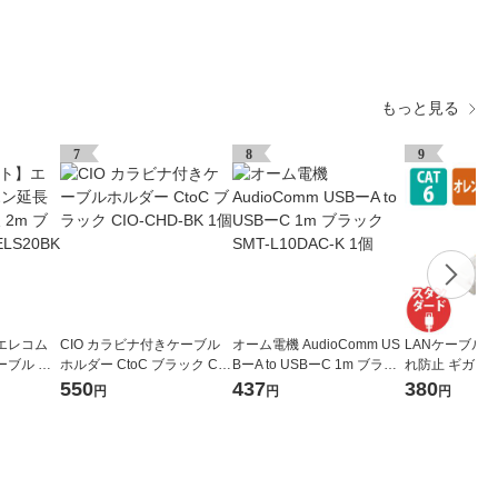
もっと見る
7
8
9
エレコム
CIO カラビナ付きケーブル
オーム電機 AudioComm US
LANケーブル 1m
ーブル 高
ホルダー CtoC ブラック CIO
BーA to USBーC 1m ブラッ
れ防止 ギガビッ
HP-35E
-CHD-BK 1個
ク SMT-L10DAC-K 1個
レンジ LD-GPT
550
437
380
円
円
円
レコム 1個