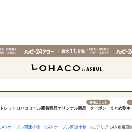
獲得はこちら
レ
トレット
ロハコセール
新着商品
オリジナル商品
クーポン
まとめ割
キ
LANケーブル関連小物
LANケーブル関連小物
エアリア LAN角度変換