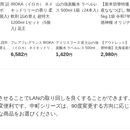
 ZER
フレアフレグランス IROKA
アイリスフーズ 富士山の強
【アウトレット】
替え メ
（イロカ） ネイキッドリリ
炭酸水 ラベルレス 500ml 1
替特価】北海道産
セット
ーの香り 柔軟剤 詰め替え 超
箱（24本入）
し 無洗米 5kg 1
6,582
1,420
2,980
円
円
円
王
特大 1200ml 1セット（5個
米 木徳神糧 オリ
入) 花王
更させることでLANの取り回しを良くすることができま
変便利です。中町シリーズは、90度変更する方向に応
な商品をお選びください。