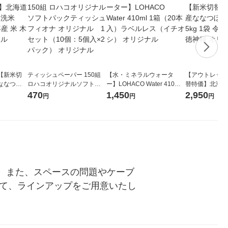
【新米切
ティッシュペーパー 150組
【水・ミネラルウォータ
【アウトレット
ななつぼ
ロハコオリジナルソフトパ
ー】LOHACO Water 410ml
替特価】北海道
袋 令和7年産
ックティッシュ フィオナ オ
1箱（20本入）ラベルレス
し 精白米 5kg
470
1,450
2,950
円
円
円
ジナル
リジナル 1セット（10個：
（イチオシ） オリジナル
米 木徳神糧 オ
5個入×2パック） オリジナ
ル
す。また、スペースの問題やケーブ
じて、ラインアップをご用意いたし