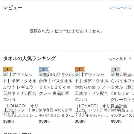
レビュー
レビューとは
投稿されたレビューはまだありません。
タオルの人気ランキング
もっと見る
1
2
3
4
【アウトレット】ボデ
無印良品 やわらか薄
【アウトレット】ボデ
無印良品 ふっ
ィタオル ふつう レギ
手バスタオル ６０×１
ィタオル やわらかめ
イルフェイス
ュラー 天然キトサン
368
２０ｃｍ グレー 良品
990
ソフト 天然キトサン
368
（柄） ３４×
490
円
円
円
円
配合 ロハコ （LOHAC
計画
配合 ロハコ （LOHAC
ライトグレー
O） オリジナル
O） オリジナル
プ 良品計画