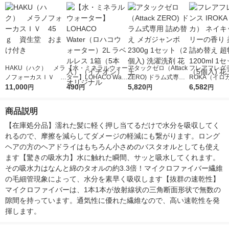
HAKU（ハク） メラ
【水・ミネラルウォー
アタックゼロ（Attack
フレアフレグラ
ノフォーカスＩＶ 4
ター】LOHACO Wate
ZERO) ドラム式専用
ROKA（イロ
5ｇ 資生堂 おまけ
11,000
r（ロハコウォータ
490
詰め替え メガジャン
5,820
イキッドリリ
6,582
円
円
円
円
付き
ー）2L ラベルレス 1
ボ 2300g 1セット（2
柔軟剤 詰め替
箱（5本入）（イチオ
個入) 洗濯洗剤 花王
大 1200ml 
商品説明
シ） オリジナル
（5個入) 花王
【在庫処分品】濡れた髪に軽く押し当てるだけで水分を吸収してく
れるので、摩擦を減らしてダメージの軽減にも繋がります。ロング
ヘアの方のヘアドライはもちろん小さめのバスタオルとしても使え
ます【驚きの吸水力】水に触れた瞬間、サッと吸水してくれます。
その吸水力はなんと綿のタオルの約3.3倍！マイクロファイバー繊維
の毛細管現象によって、水分を素早く吸収します【抜群の速乾性】
マイクロファイバーは、1本1本が放射線状の三角断面形状で無数の
隙間を持っています。通気性に優れた繊維なので、高い速乾性を発
揮します。