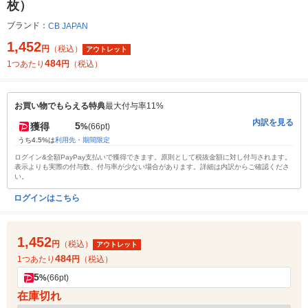
枚）
ブランド：
CB JAPAN
1,452
円
（税込）
アウトレット
484
1つあたり
円
（税込）
お買い物でもらえる特典
最大付与率11%
内訳を見る
5
獲得
%
(66pt)
うち4.5%は
利用先・期間限定
ログイン&全額PayPay支払いで獲得できます。原則として税抜金額に対し付与されます。
表示よりも実際の付与数、付与率が少ない場合があります。詳細は内訳からご確認くださ
い。
ログインはこちら
1,452
円
（税込）
アウトレット
484
1つあたり
円
（税込）
5
%
(66pt)
在庫切れ