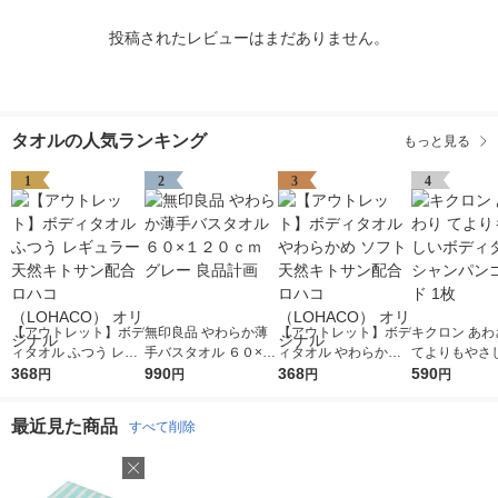
投稿されたレビューはまだありません。
タオルの人気ランキング
もっと見る
1
2
3
4
【アウトレット】ボデ
無印良品 やわらか薄
【アウトレット】ボデ
キクロン あわ
ィタオル ふつう レギ
手バスタオル ６０×１
ィタオル やわらかめ
てよりもやさ
ュラー 天然キトサン
368
２０ｃｍ グレー 良品
990
ソフト 天然キトサン
368
ィタオル シャ
590
円
円
円
円
配合 ロハコ （LOHAC
計画
配合 ロハコ （LOHAC
ゴールド 1枚
O） オリジナル
O） オリジナル
最近見た商品
すべて削除