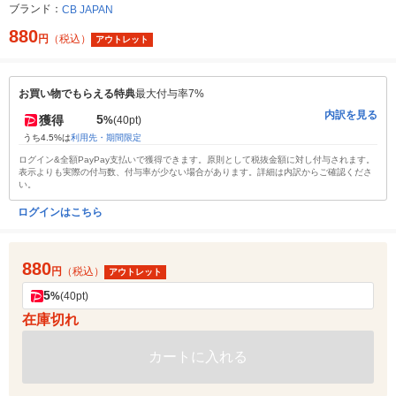
ブランド：
CB JAPAN
880
円
（税込）
アウトレット
お買い物でもらえる特典
最大付与率7%
内訳を見る
5
獲得
%
(40pt)
うち4.5%は
利用先・期間限定
ログイン&全額PayPay支払いで獲得できます。原則として税抜金額に対し付与されます。
表示よりも実際の付与数、付与率が少ない場合があります。詳細は内訳からご確認くださ
い。
ログインはこちら
880
円
（税込）
アウトレット
5
%
(40pt)
在庫切れ
カートに入れる