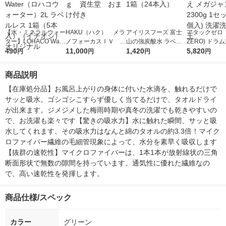
【水・ミネラルウォー
HAKU（ハク） メラ
アイリスフーズ 富士
アタックゼロ（A
ター】LOHACO Wate
ノフォーカスＩＶ 4
山の強炭酸水 ラベル
ZERO) ドラ
r（ロハコウォータ
490
5ｇ 資生堂 おまけ
11,000
レス 500ml 1箱（24
1,420
詰め替え メガ
5,820
円
円
円
円
ー）2L ラベルレス 1
付き
本入）
ボ 2300g 1
箱（5本入）（イチオ
個入) 洗濯洗剤
商品説明
シ） オリジナル
【在庫処分品】お風呂上がりの身体に付いた水滴を、触れるだけで
サッと吸水。ゴシゴシこすらず優しく当てるだけで、タオルドライ
が出来ます。ジメジメした梅雨時期や真冬の洗濯でも乾きやすいの
で、お洗濯も楽々です【驚きの吸水力】水に触れた瞬間、サッと吸
水してくれます。その吸水力はなんと綿のタオルの約3.3倍！マイク
ロファイバー繊維の毛細管現象によって、水分を素早く吸収します
【抜群の速乾性】マイクロファイバーは、1本1本が放射線状の三角
断面形状で無数の隙間を持っています。通気性に優れた繊維なの
で、高い速乾性を発揮します。
商品仕様/スペック
カラー
グリーン