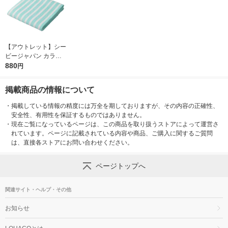
【アウトレット】シー
お気に入りに
登録しました
ビージャパン カラリ
クオ バスタオル ボ
880
円
ーダーグリーン 1枚
掲載商品の情報について
・
掲載している情報の精度には万全を期しておりますが、その内容の正確性、
安全性、有用性を保証するものではありません。
・
現在ご覧になっているページは、この商品を取り扱うストアによって運営さ
れています。ページに記載されている内容や商品、ご購入に関するご質問
は、直接各ストアにお問い合わせください。
ページトップへ
関連サイト・ヘルプ・その他
お知らせ