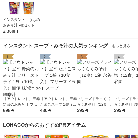
インスタント うちの
おみそ汁5種セット
1箱(25食入) アマノ
2,360
円
フーズ インスタント
味噌汁
インスタント スープ・みそ汁の人気ランキング
もっと見る
1
2
3
4
【アウトレット】宝幸
【アウトレット】宝幸
フリーズドライ らく
フリーズドライ
野菜のおみそ汁 フリ
たまごスープ 1袋（10
らくみそ汁（12食）1
らくみそ汁 減
ーズドライ 1袋（10食
698
食入） フリーズドラ
480
箱 永谷園
395
食）1箱 永谷
395
円
円
円
円
入）簡便 味噌汁 お味
イ スープ
噌汁
LOHACOからのおすすめPRアイテム