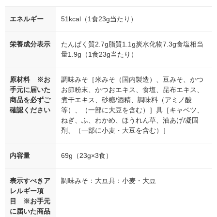
エネルギー
51kcal（1食23g当たり）
栄養成分表示
たんぱく質2.7g脂質1.1g炭水化物7.3g食塩相当
量1.9g（1食23g当たり）
原材料 ※お
調味みそ［米みそ（国内製造）、豆みそ、かつ
手元に届いた
お節粉末、かつおエキス、食塩、昆布エキス、
商品を必ずご
煮干エキス、砂糖/酒精、調味料（アミノ酸
確認ください
等）、（一部に大豆を含む）］具［キャベツ、
ねぎ、ふ、わかめ、ほうれん草、油あげ/凝固
剤、（一部に小麦・大豆を含む）］
内容量
69g（23g×3食）
表示すべきア
調味みそ：大豆具：小麦・大豆
レルギー項
目 ※お手元
に届いた商品