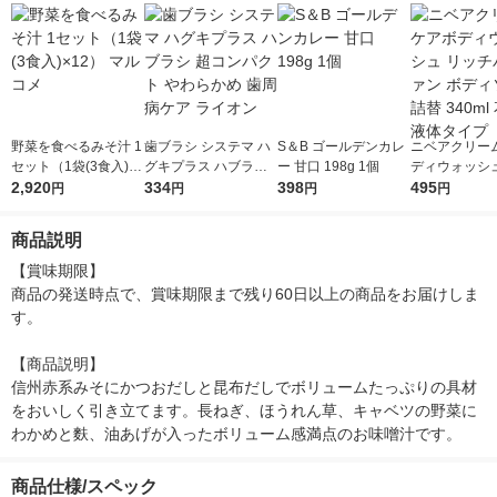
野菜を食べるみそ汁 1
歯ブラシ システマ ハ
S＆B ゴールデンカレ
ニベアクリー
セット（1袋(3食入)×1
グキプラス ハブラシ
ー 甘口 198g 1個
ディウォッシュ
2） マルコメ
2,920
超コンパクト やわら
334
398
チパルファン 
495
円
円
円
円
かめ 歯周病ケア ライ
ソープ 詰替 34
オン
王 液体タイプ
商品説明
【賞味期限】

商品の発送時点で、賞味期限まで残り60日以上の商品をお届けしま
す。

【商品説明】

信州赤系みそにかつおだしと昆布だしでボリュームたっぷりの具材
をおいしく引き立てます。長ねぎ、ほうれん草、キャベツの野菜に
わかめと麩、油あげが入ったボリューム感満点のお味噌汁です。
商品仕様/スペック