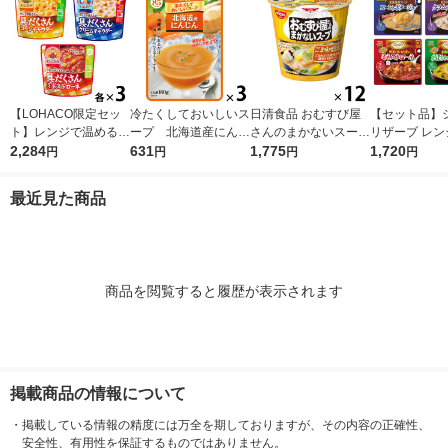
【LOHACO限定セッ
冷たくしておいしいス
日清食品 おむすび屋
【セット品】
ト】レンジで温めるだ
ープ 北海道産にんじ
さんのまかないスープ
リザーブ レン
け♪ 江崎グリコ クレ
2,284
ん 1セット（1個×3）
631
ごま味噌豆乳 12個 カ
1,775
いしいごちそ
1,720
円
円
円
円
アおばさんの具だくさ
清水食品 冷たい 夏 ポ
ップスープ インスタ
人気4種バラ
んスープ3種アソート
タージュ 冷製 朝ご
ントスープ
ット レンジ対
最近見た商品
セット（9食）
はん 野菜スープ
プ 清水食品
商品を閲覧すると履歴が表示されます
掲載商品の情報について
・
掲載している情報の精度には万全を期しておりますが、その内容の正確性、
安全性、有用性を保証するものではありません。