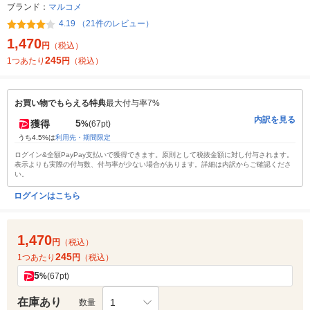
ブランド：
マルコメ
4.19 （21件のレビュー）
1,470
円
（税込）
245
1つあたり
円
（税込）
お買い物でもらえる特典
最大付与率7%
内訳を見る
5
獲得
%
(67pt)
うち4.5%は
利用先・期間限定
ログイン&全額PayPay支払いで獲得できます。原則として税抜金額に対し付与されます。
表示よりも実際の付与数、付与率が少ない場合があります。詳細は内訳からご確認くださ
い。
ログインはこちら
1,470
円
（税込）
245
1つあたり
円
（税込）
5
%
(67pt)
在庫あり
1
数量