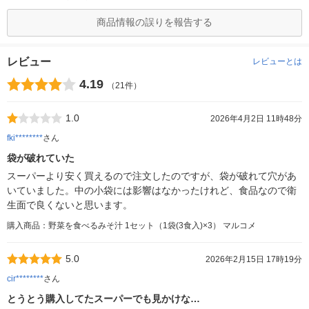
商品情報の誤りを報告する
レビュー
レビューとは
4.19
（21件）
1.0
2026年4月2日 11時48分
fki********
さん
袋が破れていた
スーパーより安く買えるので注文したのですが、袋が破れて穴があ
いていました。中の小袋には影響はなかったけれど、食品なので衛
生面で良くないと思います。
購入商品：野菜を食べるみそ汁 1セット（1袋(3食入)×3） マルコメ
5.0
2026年2月15日 17時19分
cir********
さん
とうとう購入してたスーパーでも見かけな…