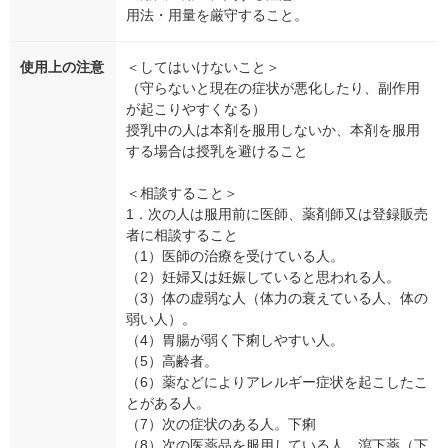
用法・用量を厳守すること。
使用上の注意
＜してはいけないこと＞
（守らないと現在の症状が悪化したり、副作用
が起こりやすくなる）
授乳中の人は本剤を服用しないか、本剤を服用
する場合は授乳を避けること
＜相談すること＞
1．次の人は服用前に医師、薬剤師又は登録販売
者に相談すること
（1）医師の治療を受けている人。
（2）妊婦又は妊娠していると思われる人。
（3）体の虚弱な人（体力の衰えている人、体の
弱い人）。
（4）胃腸が弱く下痢しやすい人。
（5）高齢者。
（6）薬などによりアレルギー症状を起こしたこ
とがある人。
（7）次の症状のある人。下痢
（8）次の医薬品を服用している人。瀉下薬（下