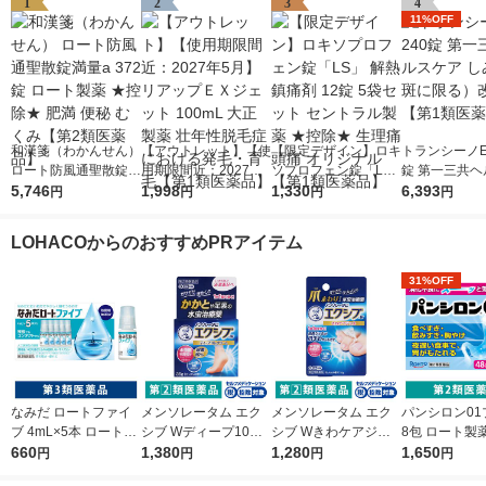
1
2
3
4
11%OFF
和漢箋（わかんせん）
【アウトレット】【使
【限定デザイン】ロキ
トランシーノEX
ロート防風通聖散錠満
用期限間近：2027年5
ソプロフェン錠「L
錠 第一三共ヘ
量a 372錠 ロート製薬
5,746
月】リアップＥＸジェ
1,998
S」 解熱鎮痛剤 12錠
1,330
ア しみ（肝斑
6,393
円
円
円
円
★控除★ 肥満 便秘 む
ット 100mL 大正製薬
5袋セット セントラル
る）改善薬【
くみ【第2類医薬品】
壮年性脱毛症における
製薬 ★控除★ 生理痛
薬品】
LOHACOからのおすすめPRアイテム
発毛・育毛【第1類医
頭痛 オリジナル【第1
薬品】
類医薬品】
31%OFF
なみだ ロートファイ
メンソレータム エク
メンソレータム エク
パンシロン01
ブ 4mL×5本 ロート製
シブ Wディープ10ク
シブ Wきわケアジェ
8包 ロート製
薬 目薬 乾き目 疲れ目
660
リーム ロート製薬★
1,380
ル 15g ロート製薬 ★
1,280
すぎ・飲みす
1,650
円
円
円
円
【第3類医薬品】
控除★ 塗り薬 水虫治
控除★ 塗り薬 爪周り
けに【第2類