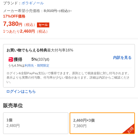
ブランド：
ボラギノール
メーカー希望小売価格：
8,910円（税込）
17%OFF価格
7,380
円
（税込）
セール
2,460
1つあたり
円
（税込）
お買い物でもらえる特典
最大付与率16%
内訳を見る
5
獲得
%
(337pt)
うち4.5%は
利用先・期間限定
ログイン&全額PayPay支払いで獲得できます。原則として税抜金額に対し付与されます。
表示よりも実際の付与数、付与率が少ない場合があります。詳細は内訳からご確認くださ
い。
ログインはこちら
販売単位
1個
2,460円×3個
2,480円
7,380円
お得