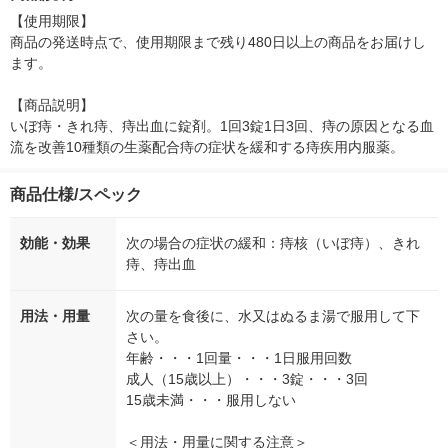
【使用期限】

商品の発送時点で、使用期限まで残り480日以上の商品をお届けし
ます。

【商品説明】

いぼ痔・きれ痔、痔出血に錠剤。1回3錠1日3回、痔の原因となる血
流を改善10種類の生薬配合痔の症状を緩和する痔疾用内服薬。
商品仕様/スペック
効能・効果
次の場合の症状の緩和：痔核（いぼ痔）、きれ
痔、痔出血
用法・用量
次の量を食後に、水又はぬるま湯で服用して下
さい。
年齢・・・1回量・・・1日服用回数
成人（15歳以上）・・・3錠・・・3回
15歳未満・・・服用しない
＜用法・用量に関する注意＞