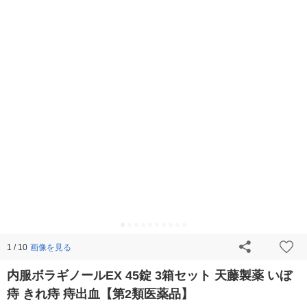
画像を見る
1 / 10
内服ボラギノールEX 45錠 3箱セット 天藤製薬 いぼ
痔 きれ痔 痔出血【第2類医薬品】