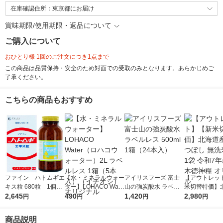
在庫確認住所：東京都にお届け
賞味期限/使用期限・返品について
ご購入について
おひとり様 1回のご注文につき1点まで
この商品は品質保持・安全のため対面での受取のみとなります。あらかじめご
了承ください。
こちらの商品もおすすめ
ファイン ハトムギエ
【水・ミネラルウォー
アイリスフーズ 富士
【アウトレッ
キス粒 680粒 1個
ター】LOHACO Wate
山の強炭酸水 ラベル
米切替特価】
サプリメント
2,645
r（ロハコウォータ
490
レス 500ml 1箱（24
1,420
ななつぼし 無洗
2,980
円
円
円
円
ー）2L ラベルレス 1
本入）
g 1袋 令和7年
箱（5本入）（イチオ
徳神糧 オリジ
商品説明
シ） オリジナル