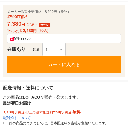
メーカー希望小売価格：
8,910円（税込）
17%OFF価格
7,380
円
（税込）
セール
2,460
1つあたり
円
（税込）
5
%
(337pt)
在庫あり
1
数量
カートに入れる
配送情報・送料について
この商品は
LOHACO
が販売・発送します。
最短翌日お届け
3,780
550
無料
円
(税込)以上で基本配送料
円
(税込)
配送料について
※
一部の商品につきましては、基本配送料を当社が負担いたします。