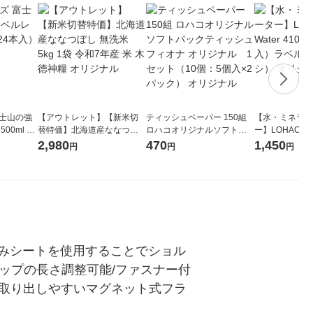
富士山の強
【アウトレット】【新米切
ティッシュペーパー 150組
【水・ミネラル
00ml 1
替特価】北海道産ななつぼ
ロハコオリジナルソフトパ
ー】LOHACO Wa
し 無洗米 5kg 1袋 令和7年産
ックティッシュ フィオナ オ
1箱（20本入
2,980
470
1,450
円
円
円
米 木徳神糧 オリジナル
リジナル 1セット（10個：
（イチオシ） 
5個入×2パック） オリジナ
ル
込みシートを使用することでショル
ップの長さ調整可能/ファスナー付
を取り出しやすいマグネット式フラ