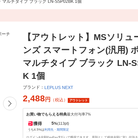
チタイプ ブラック LN-SSP02BK 1個
【アウトレット】MSソリュ
ンズ スマートフォン(汎用) 
マルチタイプ ブラック LN-SS
K 1個
ブランド：
LEPLUS NEXT
2,488
円
（税込）
アウトレット
お買い物でもらえる特典
最大付与率7%
5
獲得
%
(113pt)
うち4.5%は
利用先・期間限定
ログイン&全額PayPay支払いで獲得できます。原則として税抜金額に対し付与