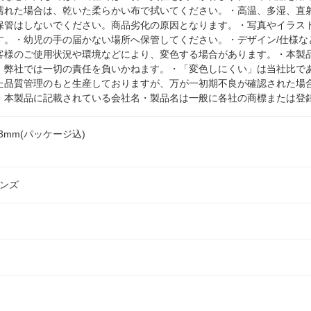
濡れた場合は、乾いた柔らかい布で拭いてください。・高温、多湿、直
保管はしないでください。商品劣化の原因となります。・写真やイラス
す。・幼児の手の届かない場所へ保管してください。・デザイン/仕様な
客様のご使用状況や環境などにより、変色する場合があります。・本製
、弊社では一切の責任を負いかねます。・「変色しにくい」は当社比で
た品質管理のもと生産しておりますが、万が一初期不良が確認された場
・本製品に記載されている会社名・製品名は一般に各社の商標または登
D53mm(パッケージ込)
ョンズ