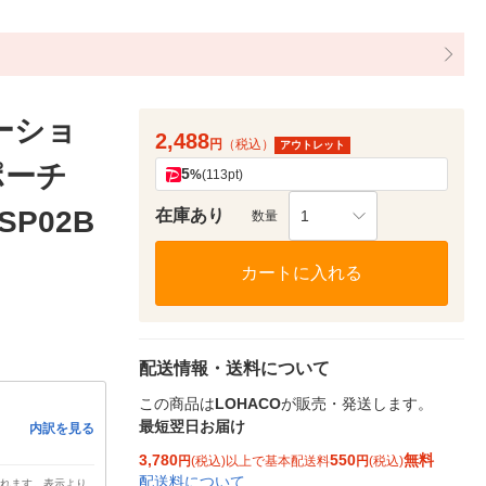
ーショ
2,488
円
（税込）
アウトレット
ポーチ
5
%
(113pt)
P02B
在庫あり
1
数量
カートに入れる
配送情報・送料について
この商品は
LOHACO
が販売・発送します。
最短翌日お届け
内訳を見る
3,780
550
無料
円
(税込)以上で基本配送料
円
(税込)
配送料について
されます。表示より