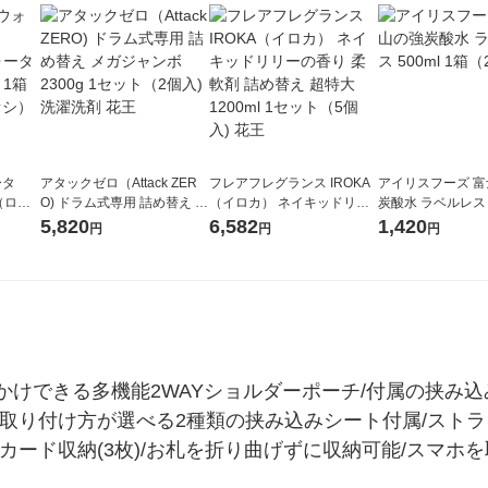
ータ
アタックゼロ（Attack ZER
フレアフレグランス IROKA
アイリスフーズ 
r（ロハ
O) ドラム式専用 詰め替え メ
（イロカ） ネイキッドリリ
炭酸水 ラベルレス 5
ベルレ
ガジャンボ 2300g 1セット
ーの香り 柔軟剤 詰め替え 超
箱（24本入）
5,820
6,582
1,420
円
円
円
チオ
（2個入) 洗濯洗剤 花王
特大 1200ml 1セット（5個
入) 花王
かけできる多機能2WAYショルダーポーチ/付属の挟み
取り付け方が選べる2種類の挟み込みシート付属/ストラ
カード収納(3枚)/お札を折り曲げずに収納可能/スマホ