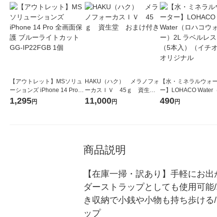
【アウトレット】MSソリュ
HAKU（ハク） メラノフォ
【水・ミネラルウォ
ーションズ iPhone 14 Pro
ーカスＩＶ 45ｇ 資生
ー】LOHACO Wate
全画面保護 ブルーライトカ
堂 おまけ付き
コウォーター）2L ラ
1,295
11,000
490
円
円
円
ット GG-IP22FGB 1個
ス 1箱（5本入）（イ
シ） オリジナル
商品説明
【在庫一掃・訳あり】手軽にお出
ダーストラップとしても使用可能/
き収納で小銭や小物も持ち歩ける/
ップ