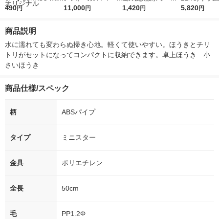
r（ロハコウォータ
490
5ｇ 資生堂 おまけ
11,000
レス 500ml 1箱（24
1,420
詰め替え メガ
5,820
円
円
円
円
ー）2L ラベルレス 1
付き
本入）
ボ 2300g 1
箱（5本入）（イチオ
個入) 洗濯洗剤
商品説明
シ） オリジナル
水に濡れても変わらぬ掃き心地。軽くて使いやすい。ほうきとチリ
トリがセットになってコンパクトに収納できます。卓上ほうき　小
さいほうき
商品仕様/スペック
柄
ABSパイプ
タイプ
ミニスター
金具
ポリエチレン
全長
50cm
毛
PP1.2Φ