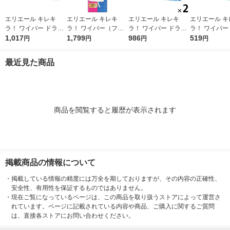
エリエール キレキ
エリエール キレキ
エリエール キレキ
エリエール キ
ラ！ ワイパー ドライ
ラ！ ワイパー（フロ
ラ！ ワイパー ドライ
ラ！ ワイパー
×ウエットシート 1パ
1,017
ーリングワイパー）
1,799
×ウエットシート 1セ
986
×ウエットシー
519
円
円
円
円
ック（32枚入） 大王
本体 1個 大王製紙
ット（16枚入×2パッ
ック（16枚入
製紙
ク） 大王製紙
製紙
最近見た商品
商品を閲覧すると履歴が表示されます
掲載商品の情報について
・
掲載している情報の精度には万全を期しておりますが、その内容の正確性、
安全性、有用性を保証するものではありません。
・
現在ご覧になっているページは、この商品を取り扱うストアによって運営さ
れています。ページに記載されている内容や商品、ご購入に関するご質問
は、直接各ストアにお問い合わせください。