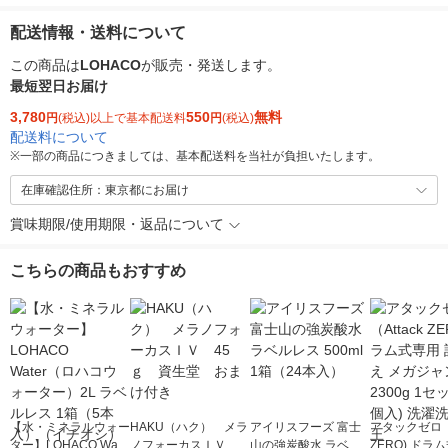
配送情報・送料について
この商品は
LOHACO
が販売・発送します。
最短翌日お届け
3,780
550
無料
円
(税込)以上で基本配送料
円
(税込)
配送料について
※
一部の商品につきましては、基本配送料を当社が負担いたします。
在庫確認住所：東京都にお届け
賞味期限/使用期限・返品について
こちらの商品もおすすめ
【水・ミネラルウォー
HAKU（ハク） メラ
アイリスフーズ 富士
アタックゼロ（A
ター】LOHACO Wate
ノフォーカスＩＶ 4
山の強炭酸水 ラベル
ZERO) ドラ