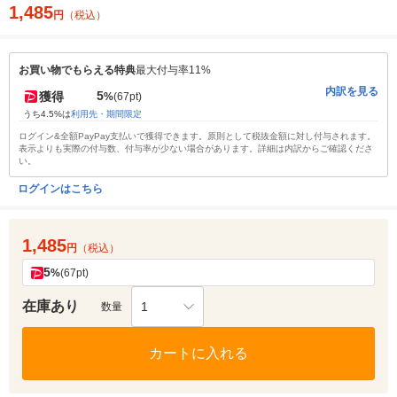
1,485
円
（税込）
お買い物でもらえる特典
最大付与率11%
内訳を見る
5
獲得
%
(67pt)
うち4.5%は
利用先・期間限定
ログイン&全額PayPay支払いで獲得できます。原則として税抜金額に対し付与されます。
表示よりも実際の付与数、付与率が少ない場合があります。詳細は内訳からご確認くださ
い。
ログインはこちら
1,485
円
（税込）
5
%
(67pt)
在庫あり
1
数量
カートに入れる