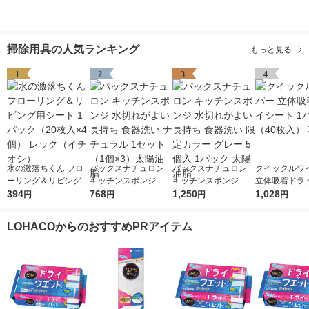
掃除用具の人気ランキング
もっと見る
1
2
3
4
水の激落ちくん フロ
パックスナチュロン
パックスナチュロン
クイックルワ
ーリング＆リビング用
キッチンスポンジ 水
キッチンスポンジ 水
立体吸着ドラ
シート 1パック（20枚
394
切れがよい 長持ち 食
768
切れがよい 長持ち 食
1,250
1パック（40
1,028
円
円
円
円
入×4個） レック（イ
器洗い ナチュラル 1
器洗い 限定カラー グ
王
チオシ）
セット（1個×3）太陽
レー 5個入 1パック 太
LOHACOからのおすすめPRアイテム
油脂
陽油脂