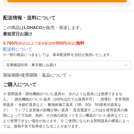
配送情報・送料について
この商品は
LOHACO
が販売・発送します。
最短翌日お届け
3,780
550
無料
円
(税込)以上で基本配送料
円
(税込)
配送料について
※
一部の商品につきましては、基本配送料を当社が負担いたします。
在庫確認住所：東京都にお届け
賞味期限/使用期限・返品について
ご購入について
※ 密閉器具・調光機能のついた器具や、次のような器具には使用できませ
ん。・ 調光機能のついた器具（100%点灯でも使用不可）・ 誘導灯、非常用照
明器具・ 水銀灯器具など・ 断熱材施工器具（SB、SGI、SG形表示器具な
ど）・ ランプと反射板の距離が狭い器具・ 直流電源※ このほか使用器具の種
類によって寸法的、熱的、その他の状況（リモコン機器のついた器具など）に
より使用できない場合があります。※ ご使用になられる照明器具の構造によっ
ては、放熱不良で短寿命となることがあります。