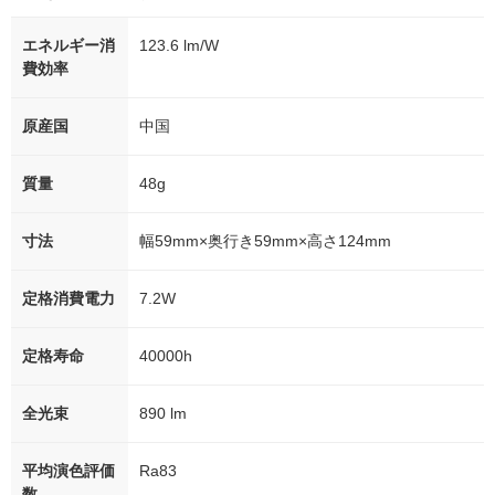
エネルギー消
123.6 lm/W
費効率
原産国
中国
質量
48g
寸法
幅59mm×奥行き59mm×高さ124mm
定格消費電力
7.2W
定格寿命
40000h
全光束
890 lm
平均演色評価
Ra83
数