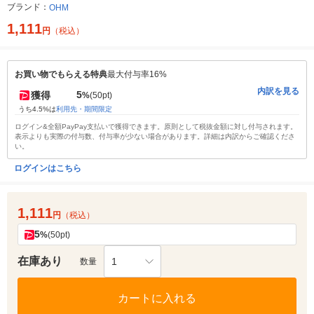
ブランド：
OHM
1,111
円
（税込）
お買い物でもらえる特典
最大付与率16%
内訳を見る
5
獲得
%
(50pt)
うち4.5%は
利用先・期間限定
ログイン&全額PayPay支払いで獲得できます。原則として税抜金額に対し付与されます。
表示よりも実際の付与数、付与率が少ない場合があります。詳細は内訳からご確認くださ
い。
ログインはこちら
1,111
円
（税込）
5
%
(50pt)
在庫あり
1
数量
カートに入れる