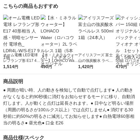
こちらの商品もおすすめ
オーム電機 LED電球
【水・ミネラルウォー
アイリスフーズ 富士
ティッシュペー
レフランプ形 E17 40
ター】LOHACO Wate
山の強炭酸水 ラベル
50組 ロハコ
形相当 人感・明暗セ
1,514
r（ロハコウォータ
490
レス 500ml 1箱（24
1,420
ルソフトパッ
470
円
円
円
円
ンサー付 電球色_ LD
ー）2L ラベルレス 1
本入）
シュ フィオナ
R4L-W/S-E17 9 1個
箱（5本入）（イチオ
ナル 1セット
商品説明
シ） オリジナル
個：5個入×2
オリジナル
● 周囲が暗い時、人の動きを検知して自動で点灯します● 人の動き
がなくなると約90秒後に消灯をお知らせするモードに移り、自動消
灯します。人が動くと点灯は延長されます。● 日中など明るい場所
（周囲の明るさが100ルクス以上）では点灯しません● 消灯する30
秒前に約50%の明るさに減光してお知らせします● 白熱電球60形相
当の明るさ● 昼光色● 口金 E26
商品仕様/スペック