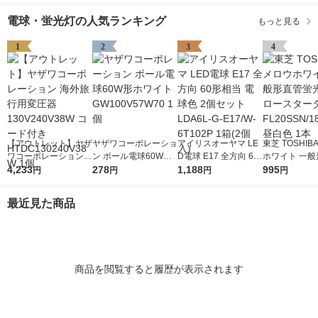
電球・蛍光灯の人気ランキング
もっと見る
1
2
3
4
【アウトレット】ヤザ
ヤザワコーポレーショ
アイリスオーヤマ LE
東芝 TOSHIB
ワコーポレーション
ン ボール電球60W形
D電球 E17 全方向 60
ホワイト 一般
海外旅行用変圧器130
4,233
ホワイト GW100V57
278
形相当 電球色 2個セ
1,188
蛍光灯 グロー
995
円
円
円
円
V240V38W コード付
W70 1個
ット LDA6L-G-E17/W
タ形 FL20SSN
き HTDC130240V38
-6T102P 1箱(2個入)
形 昼白色 1本
最近見た商品
W 1個
商品を閲覧すると履歴が表示されます