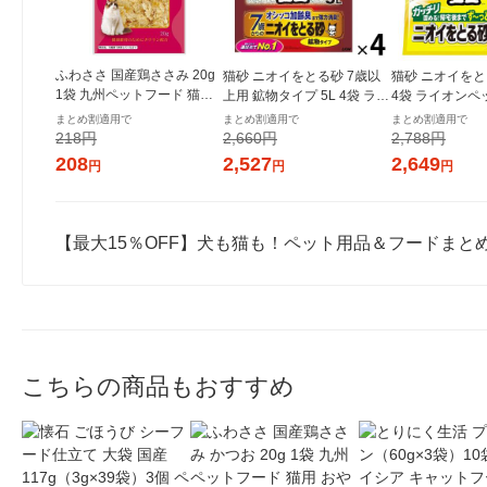
ふわささ 国産鶏ささみ 20g
猫砂 ニオイをとる砂 7歳以
猫砂 ニオイをとる
1袋 九州ペットフード 猫用
上用 鉱物タイプ 5L 4袋 ライ
4袋 ライオンペ
おやつ
オンペット（イチオシ）
シ）
まとめ割適用で
まとめ割適用で
まとめ割適用で
218円
2,660円
2,788円
208
2,527
2,649
円
円
円
【最大15％OFF】犬も猫も！ペット用品＆フードまと
こちらの商品もおすすめ