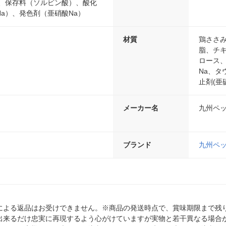
ン、保存料（ソルビン酸）、酸化
a）、発色剤（亜硝酸Na）
材質
鶏ささみ
脂、チ
ロース、
Na、
止剤(亜
メーカー名
九州ペ
ブランド
九州ペ
による返品はお受けできません。※商品の発送時点で、賞味期限まで残り
出来るだけ忠実に再現するよう心がけていますが実物と若干異なる場合