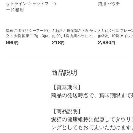
懐石 ごほうび シーフード仕
ふわささ 国産鶏ささみ かつ
とりにく生活 プレーン
立て 大袋 国産 117g（3g×39
お 20g 1袋 九州ペットフー
g×3袋）10袋 アイシ
袋）3個 ペットライン キャ
ド 猫用 おやつ
ットフード 猫用 パウ
990
218
2,880
円
円
円
ットフード 猫用
商品説明
【賞味期限】

商品の発送時点で、賞味期限まで残
【商品説明】

愛猫の健康維持に配慮してタウリ
ングとしてもお与えいただけます