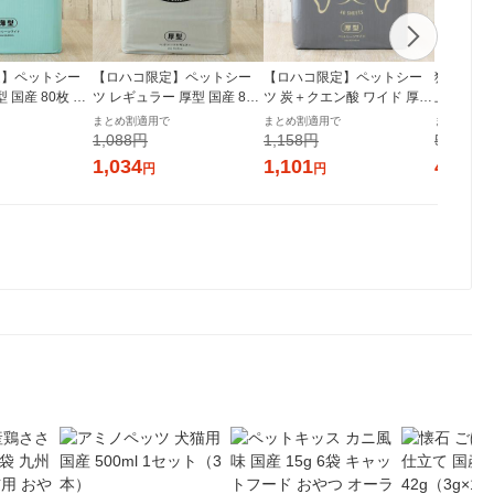
定】ペットシー
【ロハコ限定】ペットシー
【ロハコ限定】ペットシー
猫砂 ニオ
 国産 80枚 1
ツ レギュラー 厚型 国産 80
ツ 炭＋クエン酸 ワイド 厚型
上用 鉱物タ
ート オリジナル
枚 1袋 ペットシート オリジ
プレミアム 国産 40枚 1袋 ペ
オンペッ
まとめ割適用で
まとめ割適用で
まとめ割適
ナル
ットシート オリジナル
1,088円
1,158円
5,240円
1,034
1,101
4,978
円
円