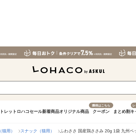
獲得はこちら
レ
トレット
ロハコセール
新着商品
オリジナル商品
クーポン
まとめ割
キ
（猫用）
スナック（猫用）
ふわささ 国産鶏ささみ 20g 1袋 九州