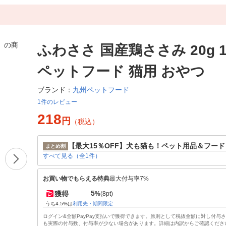
ふわささ 国産鶏ささみ 20g 
ペットフード 猫用 おやつ
九州ペットフード
ブランド：
1件のレビュー
218
円
（税込）
【最大15％OFF】犬も猫も！ペット用品＆フー
まとめ割
すべて見る（全1件）
お買い物でもらえる特典
最大付与率7%
5
獲得
%
(8pt)
うち4.5%は
利用先・期間限定
ログイン&全額PayPay支払いで獲得できます。原則として税抜金額に対し付与
も実際の付与数、付与率が少ない場合があります。詳細は内訳からご確認くださ