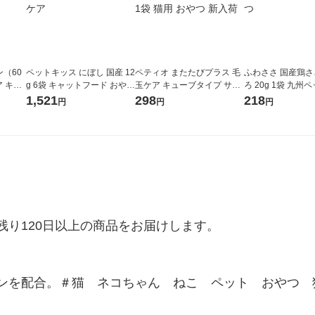
（60
ペットキッス にぼし 国産 12
ペティオ またたびプラス 毛
ふわささ 国産鶏さ
ア キャ
g 6袋 キャットフード おやつ
玉ケア キューブタイプ ササ
ろ 20g 1袋 九州
チ
オーラルケア
ミ 国産 30g 1袋 猫用 おやつ
ド 猫用 おやつ
1,521
298
218
円
円
円
新入荷
り120日以上の商品をお届けします。

ンを配合。＃猫　ネコちゃん　ねこ　ペット　おやつ　
。