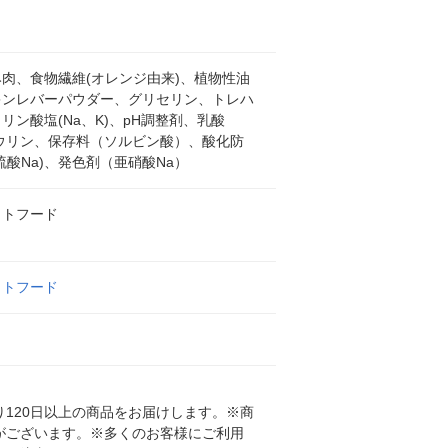
肉、食物繊維(オレンジ由来)、植物性油
キンレバーパウダー、グリセリン、トレハ
リン酸塩(Na、K)、pH調整剤、乳酸
タウリン、保存料（ソルビン酸）、酸化防
硫酸Na)、発色剤（亜硝酸Na）
ットフード
ットフード
120日以上の商品をお届けします。※商
がございます。※多くのお客様にご利用