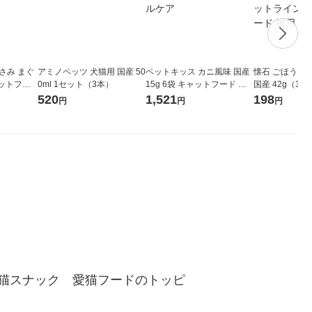
さみ まぐ
アミノペッツ 犬猫用 国産 50
ペットキッス カニ風味 国産
懐石 ごほうび
ペットフー
0ml 1セット（3本）
15g 6袋 キャットフード お
国産 42g（3g
やつ オーラルケア
ットライン キ
520
1,521
198
円
円
円
猫用 新商品
猫スナック　愛猫フードのトッピ