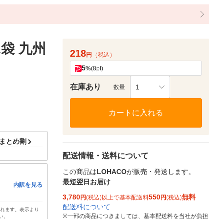
1袋 九州
218
円
（税込）
5
%
(8pt)
在庫あり
1
数量
カートに入れる
ドまとめ割
配送情報・送料について
この商品は
LOHACO
が販売・発送します。
最短翌日お届け
内訳を見る
3,780
550
無料
円
(税込)以上で基本配送料
円
(税込)
配送料について
されます。表示より
※
一部の商品につきましては、基本配送料を当社が負担
い。