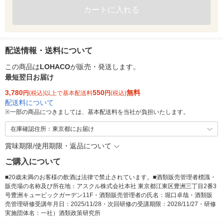
カートに入れる
配送情報・送料について
この商品は
LOHACO
が販売・発送します。
最短翌日お届け
3,780
550
無料
円
(税込)以上で基本配送料
円
(税込)
配送料について
※
一部の商品につきましては、基本配送料を当社が負担いたします。
在庫確認住所：東京都にお届け
賞味期限/使用期限・返品について
ご購入について
■20歳未満のお客様の飲酒は法律で禁止されています。■酒類販売管理者標識・
販売場の名称及び所在地：アスクル株式会社本社 東京都江東区豊洲三丁目2番3
号豊洲キュービックガーデン11F・酒類販売管理者の氏名：堀口卓哉・酒類販
売管理研修受講年月日：2025/11/28・次回研修の受講期限：2028/11/27・研修
実施団体名：一社）酒類政策研究所