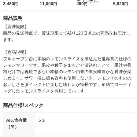
３５０ｍｌ缶
3,480
5ｇ 資生堂 おまけ
11,000
r（ロハコウォータ
490
詰め替え メガ
5,820
円
円
円
円
付き
ー）2L ラベルレス 1
ボ 2300g 1
箱（5本入）（イチオ
個入) 洗濯洗剤
商品説明
シ） オリジナル
【賞味期限】

商品の発送時点で、賞味期限まで残り120日以上の商品をお届けし
ます。

【商品説明】

フルオープン缶に本物のレモンスライスを漬込んだ世界初の仕様の
レモンサワーです。果皮や種子をまるごと漬込むことで、果汁や香
料だけでは再現できない本物のレモン由来の果実味豊かな香味が楽
しめます。サワー液に糖も香料も使用しない※、レモンそのものの
おいしさをダイレクトに楽しむ味わいが特長です。※糖でコーティ
ングしたレモンスライスを採用しています。
商品仕様/スペック
Alc.含有量
5％
（％）