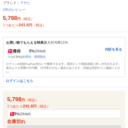
ブランド：
アサヒ
2件のレビュー
5,798
円
（税込）
241.6
1つあたり
円
（税込）
お買い物でもらえる特典
最大付与率11%
内訳を見る
5
獲得
%
(264pt)
うち4.5%は
利用先・期間限定
ログイン&全額PayPay支払いで獲得できます。原則として税抜金額に対し付与されます。
表示よりも実際の付与数、付与率が少ない場合があります。詳細は内訳からご確認くださ
い。
ログインはこちら
5,798
円
（税込）
241.6
1つあたり
円
（税込）
5
%
(264pt)
在庫切れ