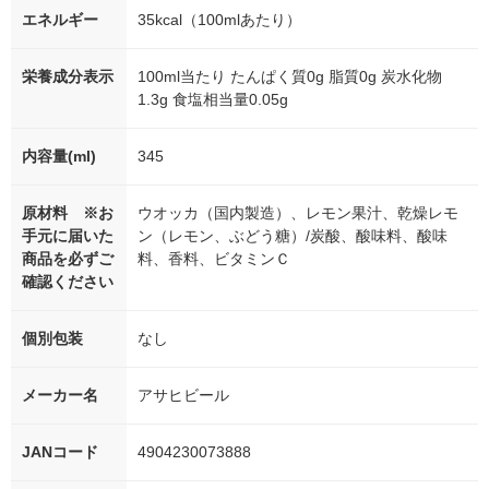
エネルギー
35kcal（100mlあたり）
栄養成分表示
100ml当たり たんぱく質0g 脂質0g 炭水化物
1.3g 食塩相当量0.05g
内容量(ml)
345
原材料 ※お
ウオッカ（国内製造）、レモン果汁、乾燥レモ
手元に届いた
ン（レモン、ぶどう糖）/炭酸、酸味料、酸味
商品を必ずご
料、香料、ビタミンＣ
確認ください
個別包装
なし
メーカー名
アサヒビール
JANコード
4904230073888