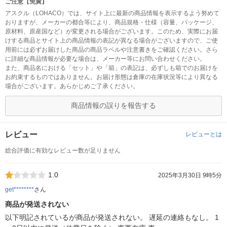
ご注意【免責】
アスクル（LOHACO）では、サイト上に最新の商品情報を表示するよう努めて
おりますが、メーカーの都合等により、商品規格・仕様（容量、パッケージ、
原材料、原産国など）が変更される場合がございます。このため、実際にお届
けする商品とサイト上の商品情報の表記が異なる場合がございますので、ご使
用前には必ずお届けした商品の商品ラベルや注意書きをご確認ください。さら
に詳細な商品情報が必要な場合は、メーカー等にお問い合わせください。
また、商品名における「セット」や「箱」の表記は、必ずしも箱でのお届けを
お約束するものではありません。お届け形態は倉庫の在庫状況等により異なる
場合がございます。あらかじめご了承ください。
商品情報の誤りを報告する
レビュー
レビューとは
総合評価に有効なレビュー数が足りません
1.0
2025年3月30日 9時5分
get********
さん
商品が発送されない
以下明記されているが商品が発送されない。 遅延の連絡もなし。 1