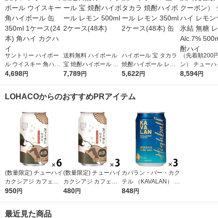
サントリー ハイボー
送料無料 ハイボール
ハイボール 宝 タカラ
（先着順200
ル ウイスキー 角ハイ
宝 焼酎ハイボール レ
焼酎ハイボール レモ
ン） チューハ
ボール 缶 350ml 1ケ
4,698
モン 500ml 2ケース(4
7,789
ン 350ml 2ケース(48
5,622
ンサワー 氷結 
8,594
円
円
円
円
ース(24本) 角ハイ カ
8本)
本) 缶
モン Alc.7% 5
クハイ
本 酎ハイ
LOHACOからのおすすめPRアイテム
(数量限定) チューハイ
(数量限定) チューハイ
カバラン・バー・カク
カクシアジ カフェオ
カクシアジ カフェオ
テル （KAVALAN） ハ
レ仕立て 缶 350ml 6
950
レ仕立て 缶 350ml 3
480
イボール 320ml×3本
848
円
円
円
本
本
最近見た商品