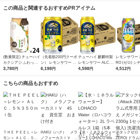
この商品と関連するおすすめPRアイテム
(数量限定) チューハイ
（先着順200円クーポ
チューハイ 麒麟特製
レモンサワー 
カクシアジ ふわっと
ン） レモンサワー チ
レモンサワー ALC.9%
RO (ゼロ) 
バナナ 缶 350ml 1ケ
3,780
ューハイ 麒麟特製 レ
6,198
500ml 24本 キリン 酎
4,598
レモン 500ml
4,512
円
円
円
円
ース(24本)
モン ALC.9％ 350ml 4
ハイ
ス(24本) チ
8本
サワー（イチ
こちらの商品もおすすめ
ＴＨＥ ＰＥＥＬ＜レ
HAKU（ハク） メラ
【水・ミネラルウォー
アタックゼロ（A
モン＞ ＡＬＣ．５％
ノフォーカスＩＶ 4
ター】LOHACO Wate
ZERO) ドラ