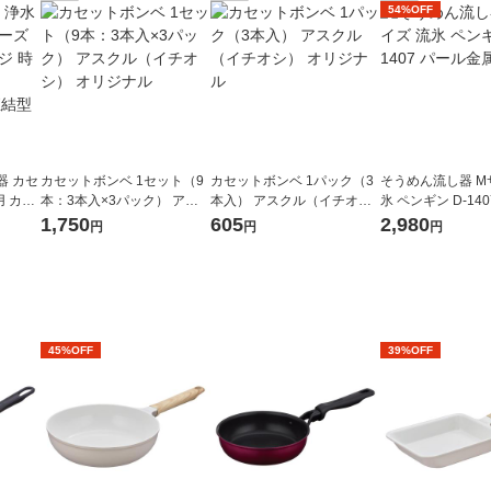
54%OFF
器 カセ
カセットボンベ 1セット（9
カセットボンベ 1パック（3
そうめん流し器 M
 カー
本：3本入×3パック） アス
本入） アスクル（イチオ
氷 ペンギン D-14
 2個
クル（イチオシ） オリジナ
シ） オリジナル
金属
1,750
605
2,980
円
円
円
直結型
ル
45%OFF
39%OFF