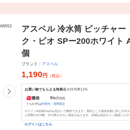
アスベル 冷水筒 ピッチャー
ク・ビオ SPー200ホワイト A8
個
アスベル
ブランド：
1,190
円
（税込）
お買い物でもらえる特典
最大付与率11%
5
獲得
%
(52pt)
うち4.5%は
利用先・期間限定
ログイン&全額PayPay支払いで獲得できます。原則として税抜金額に対し付与
も実際の付与数、付与率が少ない場合があります。詳細は内訳からご確認くださ
ログインはこちら