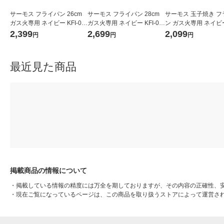
サーモス フライパン 26cm
サーモス フライパン 28cm
サーモス 玉子焼き フ
ガス火専用 ネイビー KFI-02
ガス火専用 ネイビー KFI-02
ン ガス火専用 ネイビー 
6 NVY 1個
8 NVY 1個
013E NVY 1個
2,399
2,699
2,099
円
円
円
最近見た商品
掲載商品の情報について
・
掲載している情報の精度には万全を期しておりますが、その内容の正確性、
・
現在ご覧になっているページは、この商品を取り扱うストアによって運営さ