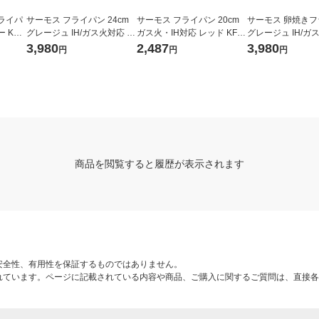
ライパ
サーモス フライパン 24cm
サーモス フライパン 20cm
サーモス 卵焼き
KFI-
グレージュ IH/ガス火対応 K
ガス火・IH対応 レッド KFM-
グレージュ IH/ガ
FO-024 GG 1個 深型設計 軽
020 R1個
FO-013E GG 1個
3,980
2,487
3,980
円
円
円
量 フッ素化合物不使用
素化合物不使用
商品を閲覧すると履歴が表示されます
安全性、有用性を保証するものではありません。
れています。ページに記載されている内容や商品、ご購入に関するご質問は、直接各