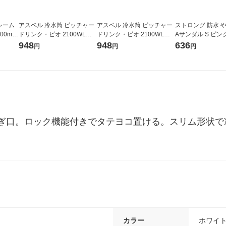
シーム
アスベル 冷水筒 ピッチャー
アスベル 冷水筒 ピッチャー
ストロング 防水 
00ml
ドリンク・ビオ 2100WLグ
ドリンク・ビオ 2100WLホ
Aサンダル S ピンク 
1セット
レー A8045 1個
ワイト A8045 1個
1 1足
948
948
636
円
円
円
ぎ口。ロック機能付きでタテヨコ置ける。スリム形状で
カラー
ホワイ