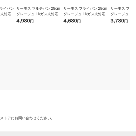
フライパン
サーモス マルチパン 28cm
サーモス フライパン 28cm
サーモス フライ
ス火対応 K
グレージュ IH/ガス火対応 K
グレージュ IH/ガス火対応 K
グレージュ IH/
 軽量 フッ
FOー028W GG1個 深型設計
FO-028 GG 1個 深型設計 軽
FO-020 GG 
4,980
4,680
3,780
円
円
円
軽量 フッ素化合物不使用
量 フッ素化合物不使用
量 フッ素化合
ストアにお問い合わせください。