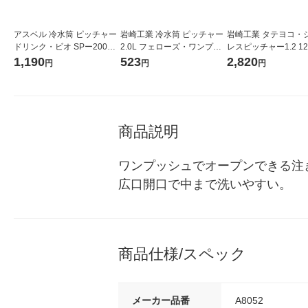
アスベル 冷水筒 ピッチャー
岩崎工業 冷水筒 ピッチャー
岩崎工業 タテヨコ・
ドリンク・ビオ SPー200ブ
2.0L フェローズ・ワンプッ
レスピッチャー1.2 12
ラック A8052 1個
シュ2.0 K-1266 WH 1個
ホワイト K-1273 W 
1,190
523
2,820
円
円
円
（3個）
商品説明
ワンプッシュでオープンできる注
広口開口で中まで洗いやすい。
商品仕様/スペック
メーカー品番
A8052