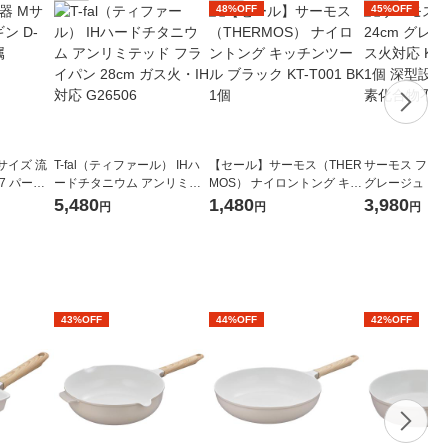
48%OFF
45%OFF
サイズ 流
T-fal（ティファール） IHハ
【セール】サーモス（THER
サーモス フライ
07 パール
ードチタニウム アンリミテ
MOS） ナイロントング キッ
グレージュ IH/
ッド フライパン 28cm ガス
チンツール ブラック KT-T00
FO-024 GG 
5,480
1,480
3,980
円
円
円
火・IH対応 G26506
1 BK 1個
量 フッ素化合
43%OFF
44%OFF
42%OFF