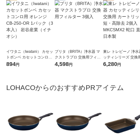
イワタニ（Iwatani） カセッ
ブリタ（BRITA）浄水器 マ
東レ トレビーノ 浄水
トボンベ カセットコンロ用
クストラプロ 交換用フィル
ッティシリーズ 交換用
オレンジ CB-250-OR 1パッ
ター 3個入
トリッジ 時短・高除去
894
4,598
6,280
円
円
円
ク（3本入） 岩谷産業（イチ
入 MKCSMX2 蛇口 
オシ）
日本製
LOHACOからのおすすめPRアイテム