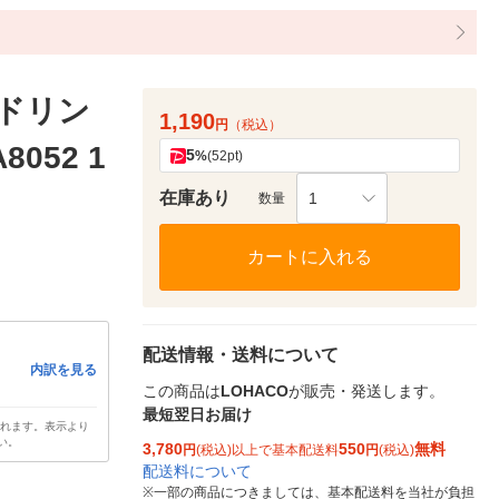
 ドリン
1,190
円
（税込）
052 1
5
%
(52pt)
在庫あり
1
数量
カートに入れる
配送情報・送料について
内訳を見る
この商品は
LOHACO
が販売・発送します。
最短翌日お届け
されます。表示より
い。
3,780
550
無料
円
(税込)以上で基本配送料
円
(税込)
配送料について
※
一部の商品につきましては、基本配送料を当社が負担