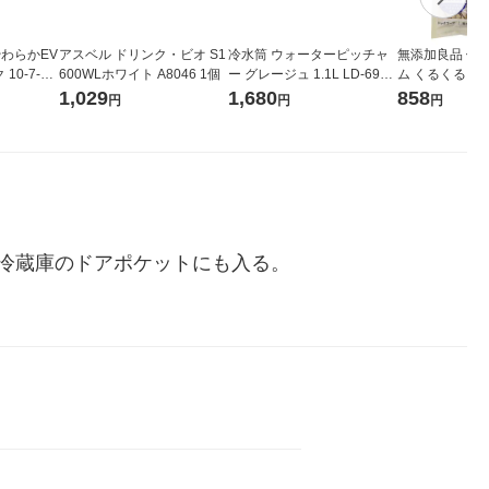
やわらかEV
アスベル ドリンク・ビオ S1
冷水筒 ウォーターピッチャ
無添加良品 体
10-7-01
600WLホワイト A8046 1個
ー グレージュ 1.1L LD-699
ム くるくるステ
1セット（1個×2） 縦置き横
3袋【オーラル
1,029
1,680
858
円
円
円
置き リバティコーポレーシ
ッグフード 犬 
ョン
冷蔵庫のドアポケットにも入る。
ト