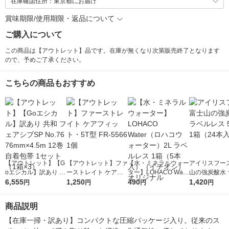
在庫確認住所：東京都にお届け
賞味期限/使用期限・返品について
ご購入について
この商品は【アウトレット】品です。在庫が無くなり次第販売終了となります
ので、予めご了承ください。
こちらの商品もおすすめ
【アウトレット】【G
【アウトレット】ファ
【水・ミネラルウォー
アイリスフーズ
oエシカル】訳あり 共
ーストレイト ケアフ
ター】LOHACO Wate
山の強炭酸水 
和 フェアシブSP No.7
6,555
ィット・5T型 FR-556
1,250
r（ロハコウォータ
490
レス 500ml 1
1,420
円
円
円
円
6 76mm×4.5m 12巻
6 1個
ー）2L ラベルレス 1
本入）
自着包帯 1セット（1
箱（5本入）（イチオ
商品説明
箱×3）
シ） オリジナル
【在庫一掃・訳あり】コンパクトな圧縮パッケージ入り。従来のス