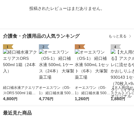
投稿されたレビューはまだありません。
介護食・介護用品の人気ランキング
もっと見る
1
2
3
4
経口補水液アクエリア
オーエスワン（OS-
オーエスワン（OS-
【大人用/流せ
スORS 500ml 1箱（2
1） 経口補水液 500m
1） 経口補水液 500m
スクルトイレ
4本入）
4,800
L 1ケース（24本） 大
4,776
L 1セット（6本） 大
1,260
やわらかおしり
1,880
円
円
円
円
塚製薬工場
塚製薬工場
30143 1セッ
入×9パック）
最近見た商品
オシ） オリジ