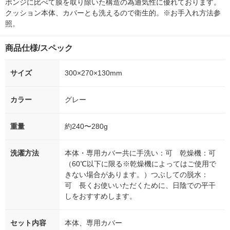
ポンジに比べて膜を取り除いた構造の為通気性に優れております。
クッション本体、カバーとも洗えるので衛生的。※お手入れ方法参
照。
商品仕様/スペック
サイズ
300×270×130mm
カラー
グレー
重量
約240〜280g
洗濯方法
本体・専用カバー共に手洗い：可 乾燥機：可
（60℃以下に限る※乾燥機によってはご使用で
きない場合があります。）つぶしての脱水：
可 長くお使いいただくために、日陰での平干
しをおすすめします。
セット内容
本体、専用カバー