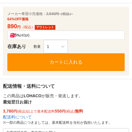
メーカー希望小売価格：
2,530円（税込）
64%OFF価格
890
円
（税込）
アウトレット
5
%
(40pt)
在庫あり
1
数量
カートに入れる
配送情報・送料について
この商品は
LOHACO
が販売・発送します。
最短翌日お届け
3,780
550
無料
円
(税込)以上で基本配送料
円
(税込)
配送料について
※
一部の商品につきましては、基本配送料を当社が負担いたします。