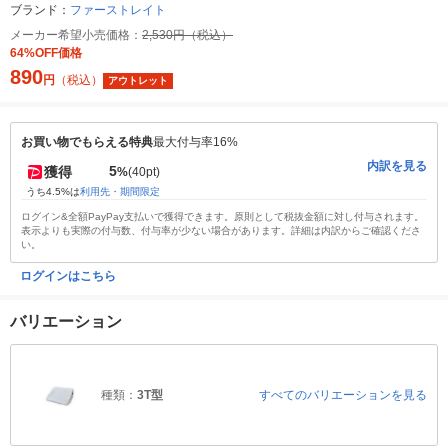
ブランド：
ファーストレイト
メーカー希望小売価格：
2,530円（税込）
64%OFF価格
890
円
（税込）
アウトレット
お買い物でもらえる特典
最大付与率16%
内訳を見る
5
獲得
%
(40pt)
うち4.5%は
利用先・期間限定
ログイン&全額PayPay支払いで獲得できます。原則として税抜金額に対し付与されます。
表示よりも実際の付与数、付与率が少ない場合があります。詳細は内訳からご確認くださ
い。
ログインはこちら
バリエーション
種類：
3T型
すべてのバリエーションを見る