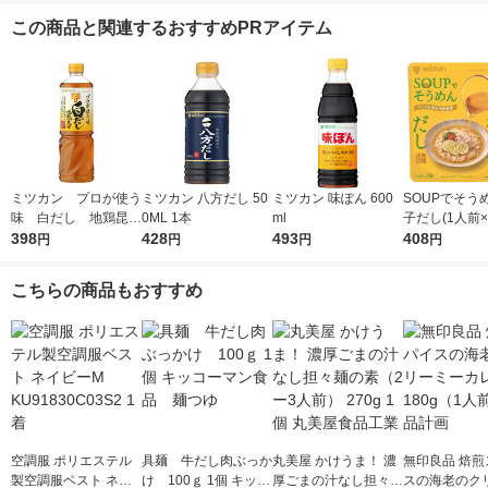
この商品と関連するおすすめPRアイテム
ミツカン プロが使う
ミツカン 八方だし 50
ミツカン 味ぽん 600
SOUPでそう
味 白だし 地鶏昆
0ML 1本
ml
子だし(1人前×
布 1L（1000ml）
398
428
493
ミツカン 個包
408
円
円
円
円
1本
めんつゆ
こちらの商品もおすすめ
空調服 ポリエステル
具麺 牛だし肉ぶっか
丸美屋 かけうま！ 濃
無印良品 焙煎
製空調服ベスト ネイ
け 100ｇ 1個 キッコ
厚ごまの汁なし担々麺
スの海老のク