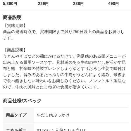
ビーM KU91830C03S
5,390
ーマン食品 麺つゆ
229
の素（2ー3人前） 27
238
カレー 180g
490
円
円
円
円
2 1着
0g 1個 丸美屋食品工
前） 良品計画
業
商品説明
【賞味期限】

商品の発送時点で、賞味期限まで残り250日以上の商品をお届けし
ます。

【商品説明】

うどんやそばなどの麺にかけるだけで、満足感のある麺メニューが
出来上がる麺用ソースです。具材感のある牛肉の牛だしを活かす昆
布と鰹、甘辛味の特製ブレンドしょうゆとすりおろし生姜で味付け
しました。旨みのあるたっぷりの牛肉がうどんによく絡み、最後ま
で食べ飽きしない味わいをお楽しみください。ノンレトルト製法な
ので、牛肉の風味とたまねぎの食感が活きています。
商品仕様/スペック
商品タイプ
牛だし肉ぶっかけ
エネルギー
81Kcal(１人前５０ｇ当り)