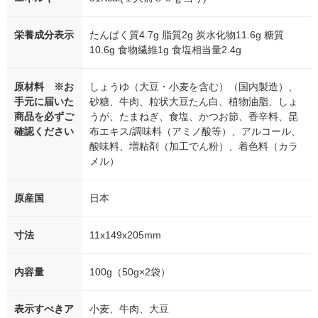
栄養成分表示
たんぱく質4.7g 脂質2g 炭水化物11.6g 糖質
10.6g 食物繊維1g 食塩相当量2.4g
原材料 ※お
しょうゆ（大豆・小麦を含む）（国内製造）、
手元に届いた
砂糖、牛肉、粒状大豆たん白、植物油脂、しょ
商品を必ずご
うが、たまねぎ、食塩、かつお節、香辛料、昆
確認ください
布エキス/調味料（アミノ酸等）、アルコール、
酸味料、増粘剤（加工でん粉）、着色料（カラ
メル）
原産国
日本
寸法
11x149x205mm
内容量
100g（50g×2袋）
表示すべきア
小麦、牛肉、大豆