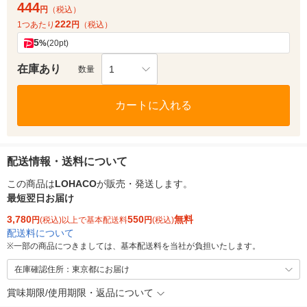
444
円
（税込）
222
1つあたり
円
（税込）
5
%
(20pt)
在庫あり
1
数量
カートに入れる
配送情報・送料について
この商品は
LOHACO
が販売・発送します。
最短翌日お届け
3,780
550
無料
円
(税込)以上で基本配送料
円
(税込)
配送料について
※
一部の商品につきましては、基本配送料を当社が負担いたします。
在庫確認住所：東京都にお届け
賞味期限/使用期限・返品について