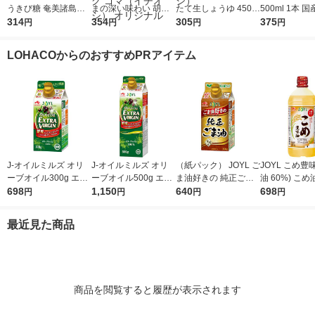
うきび糖 奄美諸島産
まの深い味わい 胡麻
たて生しょうゆ 450m
500ml 1本 国
原料 チャック付き袋
314
ドレッシング 490ml 1
354
l 1本 ＜やわらか密封
305
0％ 米酢 食酢
375
円
円
円
円
大東製糖 砂糖
本 エスエスケイフー
ボトル＞ 醤油 しょう
ズ ごまドレッシング
油 調味料（イチオ
LOHACOからのおすすめPRアイテム
ゴマ（イチオシ） オ
シ）
リジナル
J-オイルミルズ オリ
J-オイルミルズ オリ
（紙パック） JOYL ご
JOYL こめ豊味
ーブオイル300g エキ
ーブオイル500g エキ
ま油好きの 純正ごま
油 60%) こめ油 ブレ
ストラバージン スペ
698
ストラバージン スペ
1,150
油 300g 1本 味の素 J-
640
ンド 味の素 J
698
円
円
円
円
イン産オリーブ100%
イン産オリーブ100%
オイルミルズ
ミルズ 900g 
1本（紙パック） JOY
1本（紙パック） JOY
本
最近見た商品
L
L
商品を閲覧すると履歴が表示されます