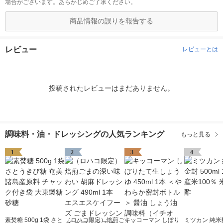
場合がございます。あらかじめご了承ください。
商品情報の誤りを報告する
レビュー
レビューとは
投稿されたレビューはまだありません。
調味料・油・ドレッシングの人気ランキング
もっと見る
1
2
3
4
素焚糖 500g 1袋 さと
（ロハコ限定）焙煎ご
キッコーマン しぼり
ミツカン 純米