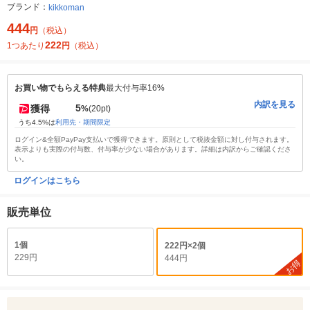
ブランド：
kikkoman
444
円
（税込）
222
1つあたり
円
（税込）
お買い物でもらえる特典
最大付与率16%
内訳を見る
5
獲得
%
(20pt)
うち4.5%は
利用先・期間限定
ログイン&全額PayPay支払いで獲得できます。原則として税抜金額に対し付与されます。
表示よりも実際の付与数、付与率が少ない場合があります。詳細は内訳からご確認くださ
い。
ログインはこちら
販売単位
1個
222円×2個
229円
444円
お得