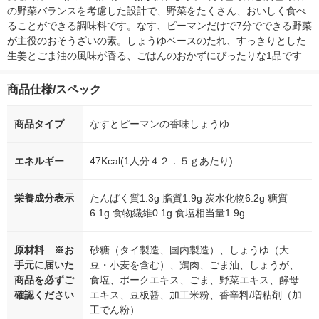
の野菜バランスを考慮した設計で、野菜をたくさん、おいしく食べ
ることができる調味料です。なす、ピーマンだけで7分でできる野菜
が主役のおそうざいの素。しょうゆベースのたれ、すっきりとした
生姜とごま油の風味が香る、ごはんのおかずにぴったりな1品です
商品仕様/スペック
商品タイプ
なすとピーマンの香味しょうゆ
エネルギー
47Kcal(1人分４２．５ｇあたり)
栄養成分表示
たんぱく質1.3g 脂質1.9g 炭水化物6.2g 糖質
6.1g 食物繊維0.1g 食塩相当量1.9g
原材料 ※お
砂糖（タイ製造、国内製造）、しょうゆ（大
手元に届いた
豆・小麦を含む）、鶏肉、ごま油、しょうが、
商品を必ずご
食塩、ポークエキス、ごま、野菜エキス、酵母
確認ください
エキス、豆板醤、加工米粉、香辛料/増粘剤（加
工でん粉）