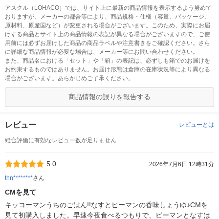
アスクル（LOHACO）では、サイト上に最新の商品情報を表示するよう努めて
おりますが、メーカーの都合等により、商品規格・仕様（容量、パッケージ、
原材料、原産国など）が変更される場合がございます。このため、実際にお届
けする商品とサイト上の商品情報の表記が異なる場合がございますので、ご使
用前には必ずお届けした商品の商品ラベルや注意書きをご確認ください。さら
に詳細な商品情報が必要な場合は、メーカー等にお問い合わせください。
また、商品名における「セット」や「箱」の表記は、必ずしも箱でのお届けを
お約束するものではありません。お届け形態は倉庫の在庫状況等により異なる
場合がございます。あらかじめご了承ください。
商品情報の誤りを報告する
レビュー
レビューとは
総合評価に有効なレビュー数が足りません
5.0
2026年7月6日 12時31分
thn********
さん
CMを見て
キッコーマンうちのごはん!!なすとピーマンの香味しょうゆ♪CMを
見て初購入しました。早速今夜食べるつもりで、ピーマンとなすは