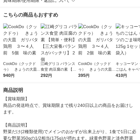
賞味期限/使用期限・返品について
こちらの商品もおすすめ
CookDo（クックド
江崎グリコ バランス
CookDo（クックド
キッコーマン 
ゥ） きょうの大皿
食堂 肉豆腐の素 【簡
ゥ） きょうの大皿
ごはん キャベ
ガリバタ鶏用 ３〜４
940
単・便利】【三大栄養
292
ガリバタ鶏用 ３〜４
395
ま味噌炒め 12
410
円
円
円
円
人前 5個 味の素
バランスがバッチリ】
人前 2個 味の素
ット（2袋入
2個
商品説明
【賞味期限】

商品の発送時点で、賞味期限まで残り240日以上の商品をお届けし
ます。

【商品説明】

野菜だけ(2種類使用)でメインのおかずが出来上がり、1食で1日に必
要な野菜350gの1/2相当(175g)が摂れます。緑黄色野菜と淡色野菜