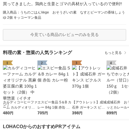
買ってきました。鶏肉と生姜とゴマの具材が入っているので便利!!
購入商品：うちのごはんVege おそうざいの素 なすとピーマンの香味しょう
ゆ 2個 キッコーマン食品
今見ている商品のレビューのみを見る
料理の素・惣菜の人気ランキング
もっと見る
1
2
3
4
カルディコーヒーファ
エスビー食品 S＆B カ
【アウトレット】成城
成城石井 お
ーム カルディオリジ
レー 84g 1個 赤缶 カ
石井 ガーキンス ピク
ッとカレール
ナル 黒麻婆豆腐の素
480
レー粉
705
ルス 370g 1個
398
口） 150ｇ
899
円
円
円
円
100g 1セット（2個）
ト（2個）
中華惣菜（イチオシ）
LOHACOからのおすすめPRアイテム