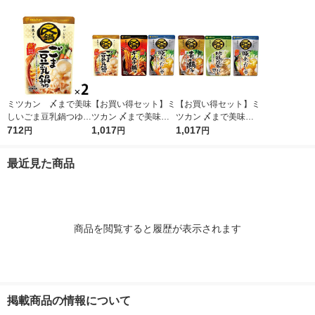
ミツカン 〆まで美味
【お買い得セット】ミ
【お買い得セット】ミ
しいごま豆乳鍋つゆ
ツカン 〆まで美味し
ツカン 〆まで美味し
ストレート 750g＜
712
い鍋つゆ3種セット
1,017
い鍋つゆ3種セット
1,017
円
円
円
3〜4人前＞ 1セット
（ごま豆乳鍋つゆ、キ
（寄せ鍋、地鶏昆布だ
（2個）
ムチ鍋つゆ、焼あごだ
し、焼あごだし）
最近見た商品
し鍋つゆ）
商品を閲覧すると履歴が表示されます
掲載商品の情報について