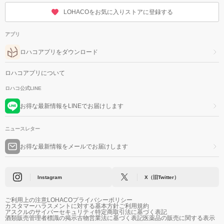
LOHACOをお気に入りストアに登録する
アプリ
ロハコアプリをダウンロード
ロハコアプリについて
ロハコ公式LINE
お得な最新情報をLINEでお届けします
ニュースレター
お得な最新情報をメールでお届けします
Instagram
X（旧Twitter）
ご利用上の注意
LOHACOプライバシーポリシー
カスタマーハラスメントに対する基本方針
ご利用規約
アスクルのサイバーセキュリティ
特定商取引法に基づく表記
酒類販売管理者標識の掲示
古物営業法に基づく表記
医薬品の販売に関する表示