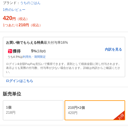
ブランド：
うちのごはん
1件のレビュー
420
円
（税込）
210
1つあたり
円
（税込）
お買い物でもらえる特典
最大付与率16%
内訳を見る
5
獲得
%
(18pt)
うち4.5%は
利用先・期間限定
ログイン&全額PayPay支払いで獲得できます。原則として税抜金額に対し付与されます。
表示よりも実際の付与数、付与率が少ない場合があります。詳細は内訳からご確認くださ
い。
ログインはこちら
販売単位
1個
210円×2個
218円
420円
お得