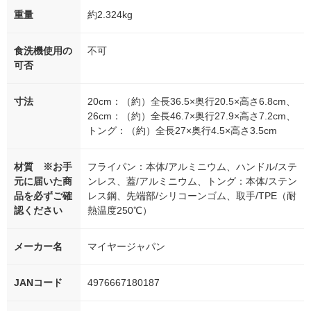
重量
約2.324kg
食洗機使用の
不可
可否
寸法
20cm：（約）全長36.5×奥行20.5×高さ6.8cm、
26cm：（約）全長46.7×奥行27.9×高さ7.2cm、
トング：（約）全長27×奥行4.5×高さ3.5cm
材質 ※お手
フライパン：本体/アルミニウム、ハンドル/ステ
元に届いた商
ンレス、蓋/アルミニウム、トング：本体/ステン
品を必ずご確
レス鋼、先端部/シリコーンゴム、取手/TPE（耐
認ください
熱温度250℃）
メーカー名
マイヤージャパン
JANコード
4976667180187