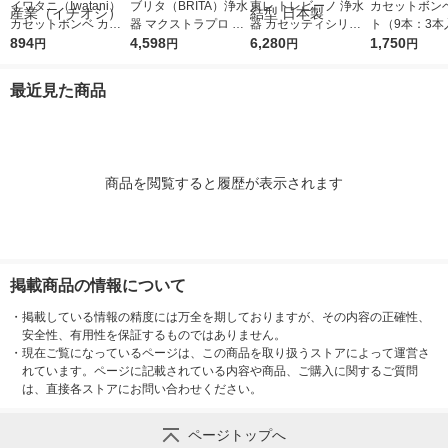
イワタニ（Iwatani）
ブリタ（BRITA）浄水
東レ トレビーノ 浄水
カセットボンベ
カセットボンベ カセ
器 マクストラプロ 交
器 カセッティシリー
ト（9本：3本
ットコンロ用 オレン
894
換用フィルター 3個入
4,598
ズ 交換用 カートリッ
6,280
ック） アスク
1,750
円
円
円
円
ジ CB-250-OR 1パッ
ジ 時短・高除去 2個
チオシ） オリ
ク（3本入） 岩谷産業
入 MKCSMX2 蛇口 直
最近見た商品
（イチオシ）
結型 日本製
商品を閲覧すると履歴が表示されます
掲載商品の情報について
・
掲載している情報の精度には万全を期しておりますが、その内容の正確性、
安全性、有用性を保証するものではありません。
・
現在ご覧になっているページは、この商品を取り扱うストアによって運営さ
れています。ページに記載されている内容や商品、ご購入に関するご質問
は、直接各ストアにお問い合わせください。
ページトップへ