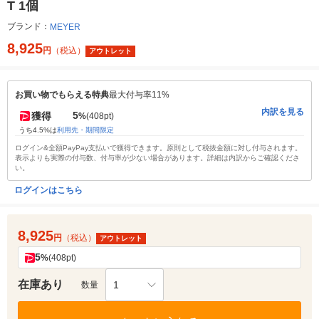
T 1個
ブランド：
MEYER
8,925
円
（税込）
アウトレット
お買い物でもらえる特典
最大付与率11%
内訳を見る
5
獲得
%
(408pt)
うち4.5%は
利用先・期間限定
ログイン&全額PayPay支払いで獲得できます。原則として税抜金額に対し付与されます。
表示よりも実際の付与数、付与率が少ない場合があります。詳細は内訳からご確認くださ
い。
ログインはこちら
8,925
円
（税込）
アウトレット
5
%
(408pt)
在庫あり
1
数量