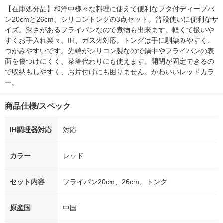
【在庫処分品】和洋中様々な料理に使えて便利なフタ付ディープパ
ン20cmと26cm、シリコントングの3点セット。普段使いに便利なサ
イズ。深さがあるフライパンなので煮物も出来ます。軽くて扱いや
すくお手入れ楽々。IH、ガス火対応。トングは手に馴染みやすく、
つかみやすいです。先端がシリコン製なので鍋中やフライパンの表
面を傷つけにくく、菜箸代わりにも使えます。開閉が固定できるの
で収納もしやすく、お片付けにも困りません。かわいいレッドカラ
ー。
商品仕様/スペック
IH調理器対応
対応
カラー
レッド
セット内容
フライパン20cm、26cm、トング
原産国
中国