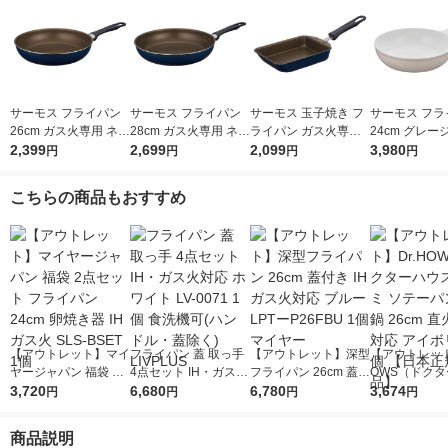
サーモス フライパン
サーモス フライパン
サーモス 玉子焼き フ
サーモス フラ
26cm ガス火専用 ネイ
28cm ガス火専用 ネイ
ライパン ガス火専用
24cm グレージ
ビー KFI-026 NVY 1個
2,399
ビー KFI-028 NVY 1個
2,699
ネイビー KFI-013E N
2,099
ガス火対応 KFO
3,980
円
円
円
円
VY 1個
GG 1個 深型
フッ素化合物
こちらの商品もおすすめ
【アウトレット】マイ
フライパン 蓋 取っ手
【アウトレット】深型
【アウトレット
ヤージャパン 福袋 2
4点セット IH・ガス火
フライパン 26cm 蓋付
OWS（ドク
点セット フライパン
3,720
対応 ホワイト LV-007
6,680
き IH ガス火対応 ブル
6,780
ス）ルミ ソテ
3,674
円
円
円
円
24cm 卵焼き器 IH ガ
1 1個 食洗機可(ハンド
ー LPTーP26FBU 1個
炒め鍋 26cm 
ス火 SLS-BSET 1個
ル・蓋除く) LIVPLUS
マイヤー
対応 アイボリ
商品説明
【日本正規販