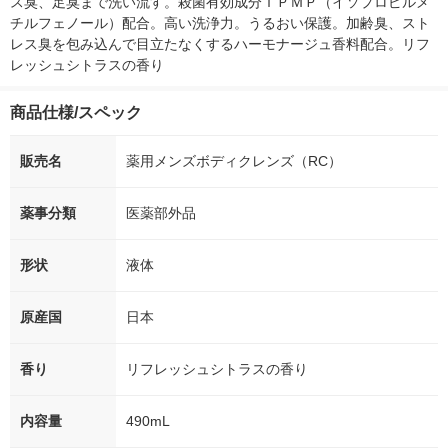
ス臭、足臭まで洗い流す。殺菌有効成分ＩＰＭＰ（イソプロピルメ
チルフェノール）配合。高い洗浄力。うるおい保護。加齢臭、スト
レス臭を包み込んで目立たなくするハーモナージュ香料配合。リフ
レッシュシトラスの香り
商品仕様/スペック
販売名
薬用メンズボディクレンズ（RC）
薬事分類
医薬部外品
形状
液体
原産国
日本
香り
リフレッシュシトラスの香り
内容量
490mL