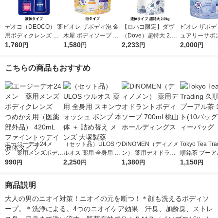
デオコ（DEOCO） 薬
ビオレ ザボディ泡 金
【ロハコ限定】ダヴ
ビオレ ザボデ
用ボディクレンズ 詰
木犀 ボディソープ 詰
（Dove）超特大 2.9k
ュアリーサボン
め替え 大容量 650g
1,760
替 1410ml 花王 泡タ
1,580
g 液体 ボディウォッ
2,233
ィソープ 詰替特
2,000
円
円
円
円
ロート製薬 【液体タ
イプ
シュ 詰替え プレミア
10ml 花王 
イプ】
ムモイスチャーケア
こちらの商品もおすすめ
ボディソープ オリジ
ナル 限定
エージーデオ24メ
（セット品）ULOS ウ
DiNOMEN（ディノメ
Tokyo Tea Tr
ン 薬用メンズボディ
ルオス 薬用 全身用 ス
ン） 薬用デオドラン
順銘茶 プーア
クレンズ つめかえ用
990
キンウォッシュ ポン
2,250
トボディソープ 700m
1,380
セット(10バッ
1,150
円
円
円
円
（医薬部外品） 420m
プ 本体 ＋ 詰め替え メ
l 桃山ホールディング
ティーバッグ
L ファイントゥデイ
ンズ 大塚製薬
ス
商品説明
液体タイプ
大人の男のニオイ対策！ニオイの元を断つ！＊顔も洗えるボディソ
ープ。＊洗浄による。4つのニオイケア効果　汗臭、加齢臭、ストレ