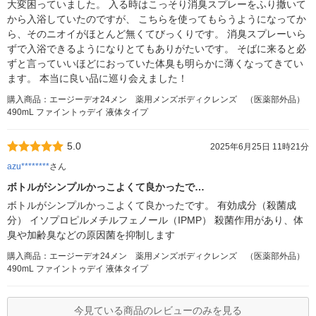
大変困っていました。 入る時はこっそり消臭スプレーをふり撒いて
から入浴していたのですが、 こちらを使ってもらうようになってか
ら、そのニオイがほとんど無くてびっくりです。 消臭スプレーいら
ずで入浴できるようになりとてもありがたいです。 そばに来ると必
ずと言っていいほどにおっていた体臭も明らかに薄くなってきてい
ます。 本当に良い品に巡り会えました！
購入商品：エージーデオ24メン 薬用メンズボディクレンズ （医薬部外品）
490mL ファイントゥデイ 液体タイプ
5.0
2025年6月25日 11時21分
azu********
さん
ボトルがシンプルかっこよくて良かったで…
ボトルがシンプルかっこよくて良かったです。 有効成分（殺菌成
分） イソプロピルメチルフェノール（IPMP） 殺菌作用があり、体
臭や加齢臭などの原因菌を抑制します
購入商品：エージーデオ24メン 薬用メンズボディクレンズ （医薬部外品）
490mL ファイントゥデイ 液体タイプ
今見ている商品のレビューのみを見る