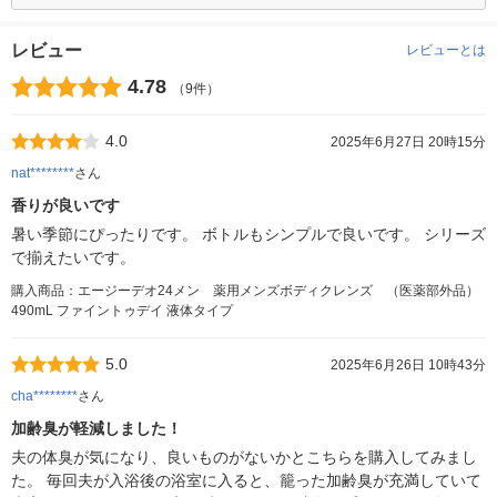
レビュー
レビューとは
4.78
（9件）
4.0
2025年6月27日 20時15分
nat********
さん
香りが良いです
暑い季節にぴったりです。 ボトルもシンプルで良いです。 シリーズ
で揃えたいです。
購入商品：エージーデオ24メン 薬用メンズボディクレンズ （医薬部外品）
490mL ファイントゥデイ 液体タイプ
5.0
2025年6月26日 10時43分
cha********
さん
加齢臭が軽減しました！
夫の体臭が気になり、良いものがないかとこちらを購入してみまし
た。 毎回夫が入浴後の浴室に入ると、籠った加齢臭が充満していて