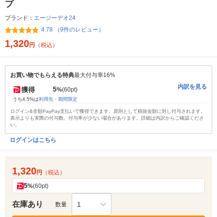
プ
ブランド：
エージーデオ24
4.78 （9件のレビュー）
1,320
円
（税込）
お買い物でもらえる特典
最大付与率16%
内訳を見る
5
獲得
%
(60pt)
うち4.5%は
利用先・期間限定
ログイン&全額PayPay支払いで獲得できます。原則として税抜金額に対し付与されます。
表示よりも実際の付与数、付与率が少ない場合があります。詳細は内訳からご確認くださ
い。
ログインはこちら
1,320
円
（税込）
5
%
(60pt)
在庫あり
1
数量