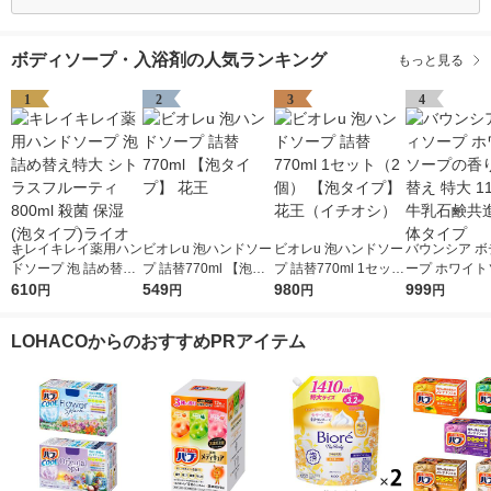
ボディソープ・入浴剤の人気ランキング
もっと見る
1
2
3
4
キレイキレイ薬用ハン
ビオレu 泡ハンドソー
ビオレu 泡ハンドソー
バウンシア ボ
ドソープ 泡 詰め替え
プ 詰替770ml 【泡タ
プ 詰替770ml 1セット
ープ ホワイト
特大 シトラスフルー
610
イプ】 花王
549
（2個） 【泡タイプ】
980
の香り 詰め替
999
円
円
円
円
ティ 800ml 殺菌 保湿
花王（イチオシ）
1120ml 牛
(泡タイプ)ライオン
社 液体タイプ
LOHACOからのおすすめPRアイテム