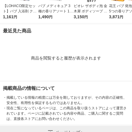
【LOHACO限定セッ
バブ メディキュア 3
ビオレ ザボディ泡 金
花王 バブ 発
ト】バブ 入浴剤 クー
種の香りアソート 1箱
木犀 ボディソープ 詰
5つの香りア
ル フラワースプラッ
1,161
（12錠入）高濃度炭
1,490
替 1410ml 2個 花王 泡
3,150
ット 100錠
3,871
円
円
円
円
シュ・オリエンタルス
酸 薬用入浴剤 花王
タイプ
パ 各12錠 2種セット
最近見た商品
商品を閲覧すると履歴が表示されます
掲載商品の情報について
・
掲載している情報の精度には万全を期しておりますが、その内容の正確性、
安全性、有用性を保証するものではありません。
・
現在ご覧になっているページは、この商品を取り扱うストアによって運営さ
れています。ページに記載されている内容や商品、ご購入に関するご質問
は、直接各ストアにお問い合わせください。