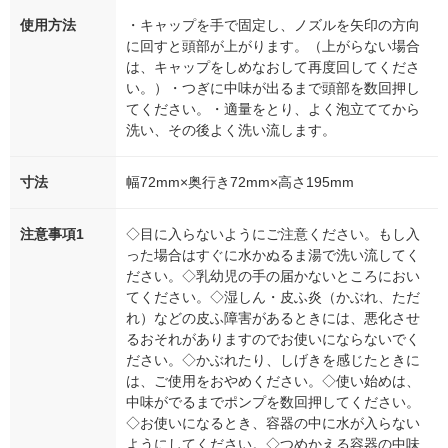
使用方法
・キャップを手で固定し、ノズルを矢印の方向
に回すと頭部が上がります。（上がらない場合
は、キャップをしめなおして再度回してくださ
い。）・つぎに中味が出るまで頭部を数回押し
てください。・適量をとり、よく泡立ててから
洗い、その後よく洗い流します。
寸法
幅72mm×奥行き72mm×高さ195mm
注意事項1
◇目に入らないようにご注意ください。もし入
った場合はすぐに水かぬるま湯で洗い流してく
ださい。◇乳幼児の手の届かないところにおい
てください。◇湿しん・皮ふ炎（かぶれ、ただ
れ）などの皮ふ障害があるときには、悪化させ
るおそれがありますのでお使いにならないでく
ださい。◇かぶれたり、しげきを感じたときに
は、ご使用をおやめください。◇使い始めは、
中味がでるまでポンプを数回押してください。
◇お使いになるとき、容器の中に水が入らない
ようにしてください。◇つめかえる容器の中味