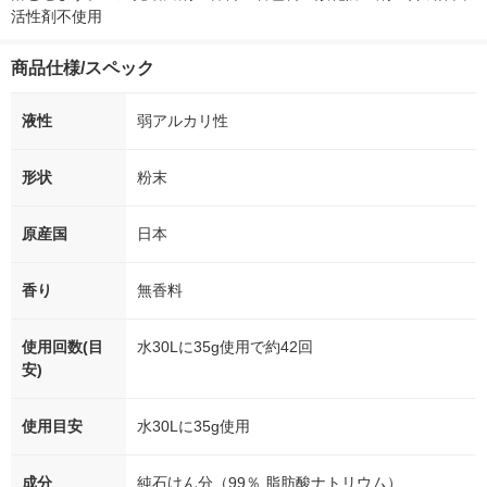
活性剤不使用
商品仕様/スペック
液性
弱アルカリ性
形状
粉末
原産国
日本
香り
無香料
使用回数(目
水30Lに35g使用で約42回
安)
使用目安
水30Lに35g使用
成分
純石けん分（99％ 脂肪酸ナトリウム）