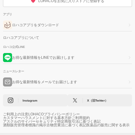
LOHACOをお気に入りストアに登録する
アプリ
ロハコアプリをダウンロード
ロハコアプリについて
ロハコ公式LINE
お得な最新情報をLINEでお届けします
ニュースレター
お得な最新情報をメールでお届けします
Instagram
X（旧Twitter）
ご利用上の注意
LOHACOプライバシーポリシー
カスタマーハラスメントに対する基本方針
ご利用規約
アスクルのサイバーセキュリティ
特定商取引法に基づく表記
酒類販売管理者標識の掲示
古物営業法に基づく表記
医薬品の販売に関する表示