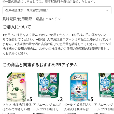
※
一部の商品につきましては、基本配送料を当社が負担いたします。
在庫確認住所：東京都にお届け
賞味期限/使用期限・返品について
ご購入について
●使用上の注意をよく読んでからご使用ください。●お子様の手の届かないとこ
ろで保管してください。●粉石けん専用計量スプーンは本品には添付されており
ません。●洗濯物の量や汚れ具合に応じて使用量を調節してください。ドラム式
洗濯機をご使用の場合は、お使いの洗濯機のご使用の洗濯機の取扱説明書をよ
くお読みください。
この商品と関連するおすすめPRアイテム
さらさ 洗濯洗剤 液体
アリエール ジェルボ
ボールド 柔軟剤入り
アリエール ジ
ほのかでやさしい柑橘
ール プロ 部屋干し＆
洗濯洗剤 爽やかおひ
ール プロ 部
系の香り 詰め替え ウ
スポーツ 部屋干しで
さまとフレッシュサボ
スポーツ 部屋