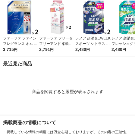
ファーファ ファイン
ファーファ フリー＆
レノア 超消臭1WEEK
レノア 超消臭1
フレグランス オム 詰
フリーアンド 柔軟剤
スポーツ シトラス 詰
フレッシュグ
め替え 特大 2000mL
3,715
無香料 詰め替え 1500
2,791
め替え 超特大 1380m
2,480
香り 詰め替え
2,480
円
円
円
円
1セット(1個×2) 柔軟
ml 1セット（2個入）
L 1セット（1個×2）
1380mL 1セ
剤 NSファーファ
柔軟剤 NSファーフ
柔軟剤 P＆G
個×2） 柔軟剤
最近見た商品
ァ・ジャパン
商品を閲覧すると履歴が表示されます
掲載商品の情報について
・
掲載している情報の精度には万全を期しておりますが、その内容の正確性、