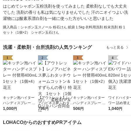
はじめてシャボン玉粉洗剤を使ってみました 柔軟剤なしでも大丈夫
でした 洗剤の香りも私は気になりませんでした 汗のニオイつよい洗
濯物には酸素系漂白剤を一緒に使った方がいいと思いました
購入商品：シャボン玉スノール 粉石けん 紙袋 1.5kg 衣料用洗剤 粉末洗剤 粉 1
セット（1個×2） シャボン玉石けん
洗濯・柔軟剤・台所洗剤の人気ランキング
もっと見る
1
2
3
4
キッチン泡ハイター
【アウトレット】レノ
キッチン泡ハイター
ワイドハイタ
ハンディスプレー 付
アハピネス夢ふわタッ
ハンディスプレー 付
ワー 詰め替え 8
替用400mL 1セット
1,000
チウォームコットン＆
796
替用400mL 1セット
506
1セット（2個入) 
1,040
円
円
円
円
（1個×4） 花王
すずらんの香り 特
（1個×2） 花王
漂白剤 花王
大 1セット（1個×
LOHACOからのおすすめPRアイテム
2） 柔軟剤 P＆Gジ
ャパン合同会社