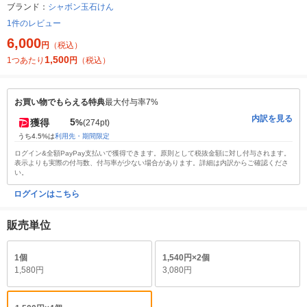
ブランド：
シャボン玉石けん
1件のレビュー
6,000
円
（税込）
1,500
1つあたり
円
（税込）
お買い物でもらえる特典
最大付与率7%
内訳を見る
5
獲得
%
(274pt)
うち4.5%は
利用先・期間限定
ログイン&全額PayPay支払いで獲得できます。原則として税抜金額に対し付与されます。
表示よりも実際の付与数、付与率が少ない場合があります。詳細は内訳からご確認くださ
い。
ログインはこちら
販売単位
1個
1,540円×2個
1,580円
3,080円