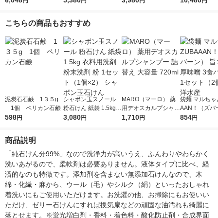
6,048
5,380
3,980
10,480
円
円
円
円
ルトラジャンボ 1490
もさわやかな香り 詰
ンの香り 詰め替え ウ
もさわやかな香
g 1セット（1個×5）
め替え テラジャンボ
ルトラジャンボ 1580
め替え テラジ
こちらの商品もおすすめ
P＆G
1セット（89粒入×2
g 1セット（1個×5）
1セット（89粒
個） 洗濯洗剤 P＆G
洗濯洗剤 P＆G
個） 洗濯洗剤 
泥炭石石鹸 1３５g
シャボン玉スノール
MARO（マーロ） 薬
袋麺 マルちゃ
1個 ペリカン石鹸
粉石けん 紙袋 1.5kg
用デオスカルプシャン
AAN！（ズバ
598
衣料用洗剤 粉末洗剤
3,080
プー 詰替え 大容量 72
1,710
旨コク濃厚味噌
854
円
円
円
円
粉 1セット（1個×2）
0ml
ック 1セット
シャボン玉石けん
東洋水産
商品説明
「純石けん分99%」なので洗浄力が高いうえ、ふんわりやわらかく
洗いあがるので、柔軟剤は必要ありません。液体タイプに比べ、経
済的なのも特徴です。添加剤を含まない無添加石けんなので、木
綿・化繊・麻から、ウール（毛）やシルク（絹）といったおしゃれ
着洗いにもご使用いただけます。お洗濯の他、お掃除にもお使いい
ただけ、ゼリー石けんにすれば換気扇などの頑固な油汚れも綺麗に
落とせます。※蛍光増白剤・香料・着色料・酸化防止剤・合成界面