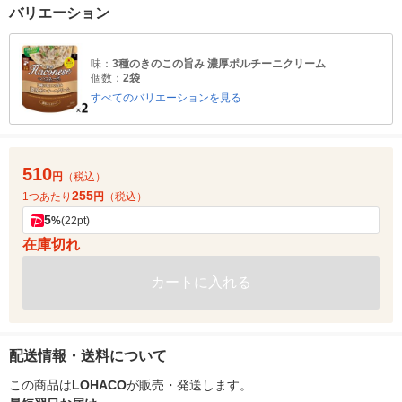
バリエーション
味：
3種のきのこの旨み 濃厚ポルチーニクリーム
個数：
2袋
すべてのバリエーションを見る
510
円
（税込）
255
1つあたり
円
（税込）
5
%
(22pt)
在庫切れ
カートに入れる
配送情報・送料について
この商品は
LOHACO
が販売・発送します。