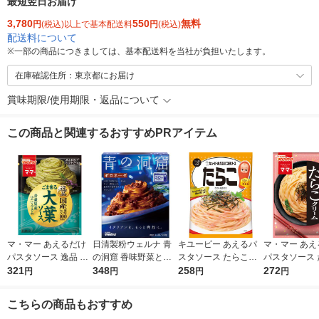
最短翌日お届け
3,780
550
無料
円
(税込)以上で基本配送料
円
(税込)
配送料について
※
一部の商品につきましては、基本配送料を当社が負担いたします。
在庫確認住所：東京都にお届け
賞味期限/使用期限・返品について
この商品と関連するおすすめPRアイテム
マ・マー あえるだけ
日清製粉ウェルナ 青
キユーピー あえるパ
マ・マー あえ
パスタソース 逸品 ご
の洞窟 香味野菜とハ
スタソース たらこ（1
パスタソース 
ま香る大葉ソース ＜1
321
ーブ引き立つボロネー
348
人前×2）1個
258
クリーム 生風
272
円
円
円
円
人前×2＞ 1個 日清製
ゼ 1人前 (140g) 1個
前×2 1個
粉ウェルナ
こちらの商品もおすすめ