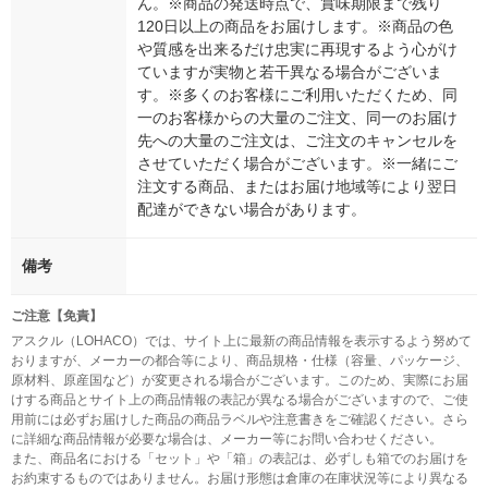
ん。※商品の発送時点で、賞味期限まで残り
120日以上の商品をお届けします。※商品の色
や質感を出来るだけ忠実に再現するよう心がけ
ていますが実物と若干異なる場合がございま
す。※多くのお客様にご利用いただくため、同
一のお客様からの大量のご注文、同一のお届け
先への大量のご注文は、ご注文のキャンセルを
させていただく場合がございます。※一緒にご
注文する商品、またはお届け地域等により翌日
配達ができない場合があります。
備考
ご注意【免責】
アスクル（LOHACO）では、サイト上に最新の商品情報を表示するよう努めて
おりますが、メーカーの都合等により、商品規格・仕様（容量、パッケージ、
原材料、原産国など）が変更される場合がございます。このため、実際にお届
けする商品とサイト上の商品情報の表記が異なる場合がございますので、ご使
用前には必ずお届けした商品の商品ラベルや注意書きをご確認ください。さら
に詳細な商品情報が必要な場合は、メーカー等にお問い合わせください。
また、商品名における「セット」や「箱」の表記は、必ずしも箱でのお届けを
お約束するものではありません。お届け形態は倉庫の在庫状況等により異なる