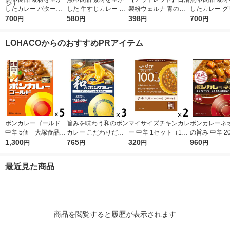
したカレー バターチ
した 牛すじカレー 18
製粉ウェルナ 青の洞
したカレー グ
キン 180g（1人前） 1
700
0g（1人前） 1セット
580
窟 ボロネーゼ140g
398
180g（1人前
700
円
円
円
円
セット（1袋×2） 良品
（1袋×2） 良品計画
1セット(2個入)
ト（1袋×2）
計画（イチオシ）
（イチオシ）
（イチオシ）
LOHACOからのおすすめPRアイテム
ボンカレーゴールド
旨みを味わう和のボン
マイサイズチキンカレ
ボンカレーネオ
中辛 5個 大塚食品
カレー こだわりだし
ー 中辛 1セット（1個
の旨み 中辛 20
レンジ対応
1,300
の和風カレー 中辛
765
（100g）×2） 100k
320
ット（1個×3
960
円
円
円
円
1セット（1個（210
cal レンジ対応レト
品 レトルトカ
g）×3） レンジ対応
ルト 大塚食品
ンジ対応
最近見た商品
1セット（1個×3）
商品を閲覧すると履歴が表示されます