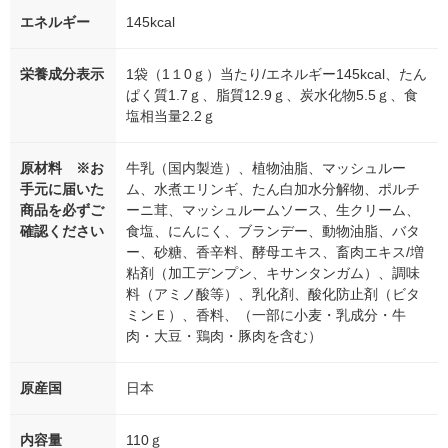
エネルギー
145kcal
栄養成分表示
1袋（1１0ｇ）当たり/エネルギー145kcal、たん
ぱく質1.7ｇ、脂質12.9ｇ、炭水化物5.5ｇ、食
塩相当量2.2ｇ
原材料 ※お
牛乳（国内製造）、植物油脂、マッシュルー
手元に届いた
ム、水煮エリンギ、たん白加水分解物、ポルチ
商品を必ずご
ーニ茸、マッシュルームソース、生クリーム、
確認ください
食塩、にんにく、ブランデー、動物油脂、バタ
ー、砂糖、香辛料、酵母エキス、畜肉エキス/増
粘剤（加工デンプン、キサンタンガム）、調味
料（アミノ酸等）、乳化剤、酸化防止剤（ビタ
ミンＥ）、香料、（一部に小麦・乳成分・牛
肉・大豆・鶏肉・豚肉を含む）
原産国
日本
内容量
110ｇ