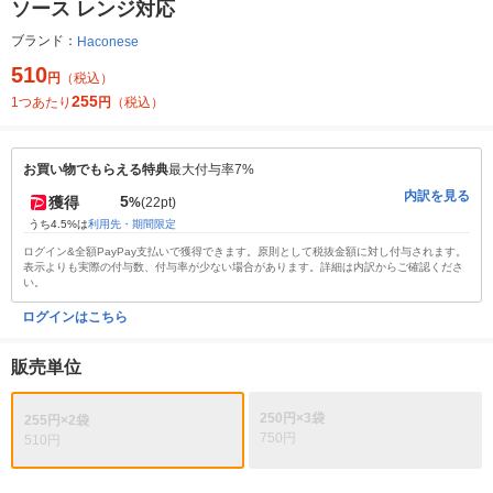
ソース レンジ対応
ブランド：
Haconese
510
円
（税込）
255
1つあたり
円
（税込）
お買い物でもらえる特典
最大付与率7%
内訳を見る
5
獲得
%
(22pt)
うち4.5%は
利用先・期間限定
ログイン&全額PayPay支払いで獲得できます。原則として税抜金額に対し付与されます。
表示よりも実際の付与数、付与率が少ない場合があります。詳細は内訳からご確認くださ
い。
ログインはこちら
販売単位
250円×3袋
255円×2袋
750円
510円