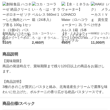
創味食品 ハコネーゼ
コカ・コーラ い・
【水・ミネラルウォー
HAKU（ハク
絶品クリーミーボロネ
ろ・は・す ラベルレ
ター】LOHACO Wate
ノフォーカス
ーゼ ソテーした挽肉
510
ス 560ml 1箱（24本
2,460
r（ロハコウォータ
490
5ｇ 資生堂
11,000
円
円
円
円
とハーブ香る 100g 1
入）
ー）2L ラベルレス 1
付き
セット（1個×2）パス
箱（5本入）（イチオ
商品説明
タソース レンジ対応
シ） オリジナル
【賞味期限】

商品の発送時点で、賞味期限まで残り120日以上の商品をお届けし
ます。

【商品説明】

3種のきのこが贅沢にパスタと絡み、北海道産生クリームで濃厚な味
わいに仕上げた、ポルチーニの香り広がる絶品パスタソースです。
商品仕様/スペック