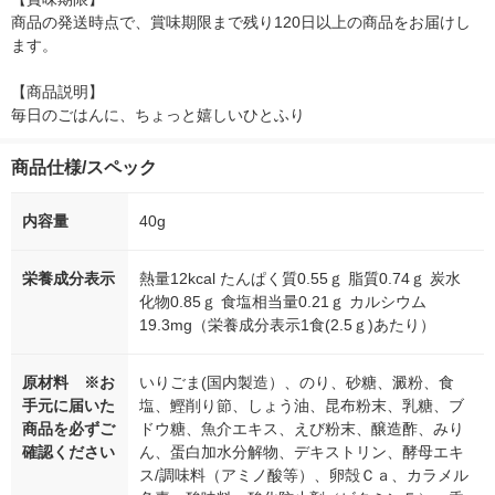
商品の発送時点で、賞味期限まで残り120日以上の商品をお届けし
ます。

【商品説明】

毎日のごはんに、ちょっと嬉しいひとふり
商品仕様/スペック
内容量
40g
栄養成分表示
熱量12kcal たんぱく質0.55ｇ 脂質0.74ｇ 炭水
化物0.85ｇ 食塩相当量0.21ｇ カルシウム
19.3mg（栄養成分表示1食(2.5ｇ)あたり）
原材料 ※お
いりごま(国内製造）、のり、砂糖、澱粉、食
手元に届いた
塩、鰹削り節、しょう油、昆布粉末、乳糖、ブ
商品を必ずご
ドウ糖、魚介エキス、えび粉末、醸造酢、みり
確認ください
ん、蛋白加水分解物、デキストリン、酵母エキ
ス/調味料（アミノ酸等）、卵殻Ｃａ、カラメル