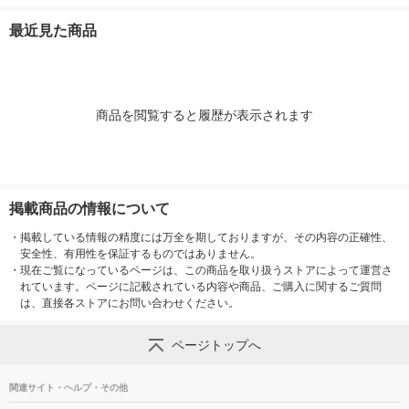
枚×9P) 1袋 韓国海苔
（1個×2）オリオンジ
袋） 若布 
キャメルホールセール
ャコー
本産 三陸わ
最近見た商品
商品を閲覧すると履歴が表示されます
掲載商品の情報について
・
掲載している情報の精度には万全を期しておりますが、その内容の正確性、
安全性、有用性を保証するものではありません。
・
現在ご覧になっているページは、この商品を取り扱うストアによって運営さ
れています。ページに記載されている内容や商品、ご購入に関するご質問
は、直接各ストアにお問い合わせください。
ページトップへ
関連サイト・ヘルプ・その他