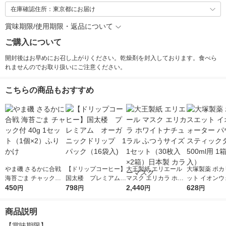
在庫確認住所：東京都にお届け
賞味期限/使用期限・返品について
ご購入について
開封後はお早めにお召し上がりください。乾燥剤を封入しております。食べら
れませんのでお取り扱いにご注意ください。
こちらの商品もおすすめ
やま磯 さるかに合戦
【ドリップコーヒー】
大王製紙 エリエール
大塚製薬 ポカ
海苔ごま チャック付
国太楼 プレミアム
マスク エリカラ ホワ
ット イオンウ
40g 1セット（1個×
450
オーガニックドリッ
798
イトナチュラル ふつ
2,440
ー パウダー 
628
円
円
円
円
2）ふりかけ
プ 1パック（16袋
うサイズ 1セット（30
クタイプ 500m
入)
枚入×2箱）日本製 カ
（7本入）
商品説明
ラーマスク
【賞味期限】
