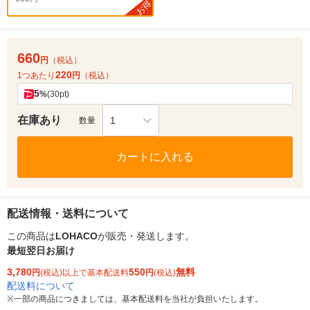
お得
660
円
（税込）
220
1つあたり
円
（税込）
5
%
(30pt)
在庫あり
1
数量
カートに入れる
配送情報・送料について
この商品は
LOHACO
が販売・発送します。
最短翌日お届け
3,780
550
無料
円
(税込)以上で基本配送料
円
(税込)
配送料について
※
一部の商品につきましては、基本配送料を当社が負担いたします。