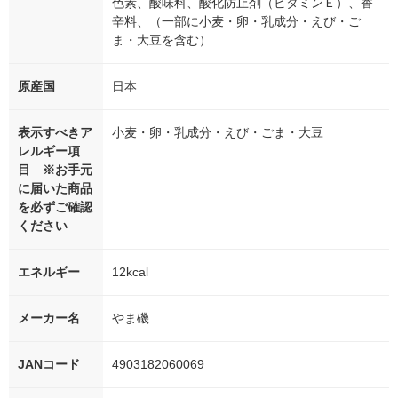
色素、酸味料、酸化防止剤（ビタミンＥ）、香
辛料、（一部に小麦・卵・乳成分・えび・ご
ま・大豆を含む）
原産国
日本
表示すべきア
小麦・卵・乳成分・えび・ごま・大豆
レルギー項
目 ※お手元
に届いた商品
を必ずご確認
ください
エネルギー
12kcal
メーカー名
やま磯
JANコード
4903182060069