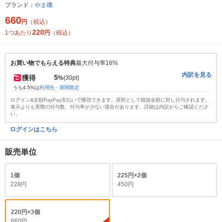
ブランド：
やま磯
660
円
（税込）
220
1つあたり
円
（税込）
お買い物でもらえる特典
最大付与率16%
内訳を見る
5
獲得
%
(30pt)
うち4.5%は
利用先・期間限定
ログイン&全額PayPay支払いで獲得できます。原則として税抜金額に対し付与されます。
表示よりも実際の付与数、付与率が少ない場合があります。詳細は内訳からご確認くださ
い。
ログインはこちら
販売単位
1個
225円×2個
228円
450円
220円×3個
660円