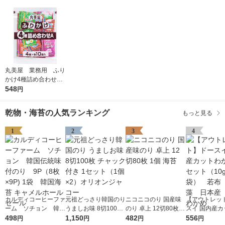
丸美屋 業務用 ふり
かけ4種詰め合わせ
1個（2.5g×40袋) 4
548
円
種アソート各10袋入
乾物・海苔の人気ランキング
もっと見る
1
2
3
4
カルディコーヒーファ
元祖どっさり韓国のり
ニコニコのり 国産味
【アウトレッ
ーム ソチョン 韓国
うましお味 8切100枚
のり 卓上 12切80枚 1
スイ 国内産カ
伝統味付のり 9P（8
498
チャック付き 1セット
1,150
個 海苔
482
かめ 1セット（
556
円
円
円
円