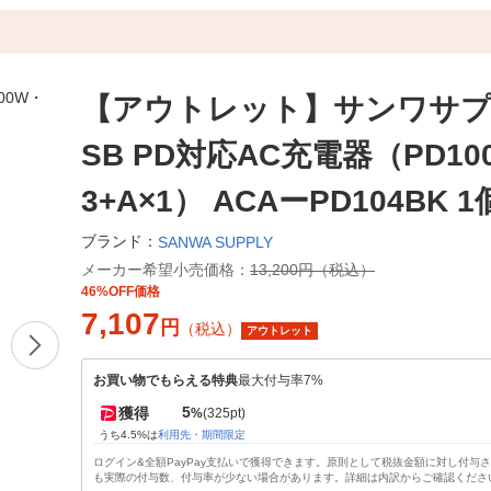
【アウトレット】サンワサプ
SB PD対応AC充電器（PD10
3+A×1） ACAーPD104BK 1
ブランド：
SANWA SUPPLY
メーカー希望小売価格：
13,200円（税込）
46%OFF価格
7,107
円
（税込）
アウトレット
お買い物でもらえる特典
最大付与率7%
5
獲得
%
(325pt)
うち4.5%は
利用先・期間限定
ログイン&全額PayPay支払いで獲得できます。原則として税抜金額に対し付与
も実際の付与数、付与率が少ない場合があります。詳細は内訳からご確認くださ