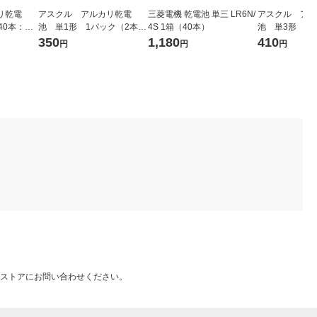
リ乾電
アスクル アルカリ乾電
三菱電機 乾電池 単三 LR6N/
アスクル アル
40本：４
池 単1形 1パック（2本
4S 1箱（40本）
池 単3形 12
（イチオ
入）（イチオシ） オリジナ
パック）（イチ
350
1,180
410
円
円
円
ル
ジナル
ストアにお問い合わせください。