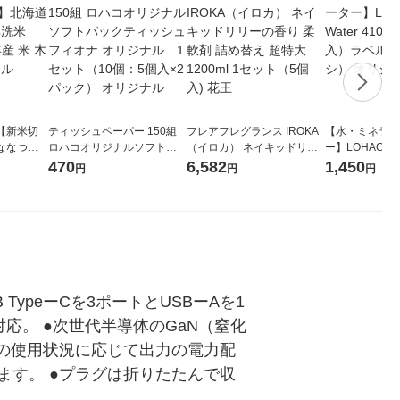
【新米切
ティッシュペーパー 150組
フレアフレグランス IROKA
【水・ミネラル
ななつぼ
ロハコオリジナルソフトパ
（イロカ） ネイキッドリリ
ー】LOHACO Wa
袋 令和7年産
ックティッシュ フィオナ オ
ーの香り 柔軟剤 詰め替え 超
1箱（20本入
470
6,582
1,450
円
円
円
ジナル
リジナル 1セット（10個：
特大 1200ml 1セット（5個
（イチオシ） 
5個入×2パック） オリジナ
入) 花王
ル
TypeーCを3ポートとUSBーAを1
応。 ●次世代半導体のGaN（窒化
の使用状況に応じて出力の電力配
す。 ●プラグは折りたたんで収