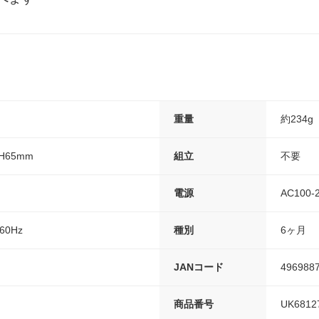
重量
約234g
H65mm
組立
不要
電源
AC100-2
/60Hz
種別
6ヶ月
JANコード
496988
商品番号
UK6812