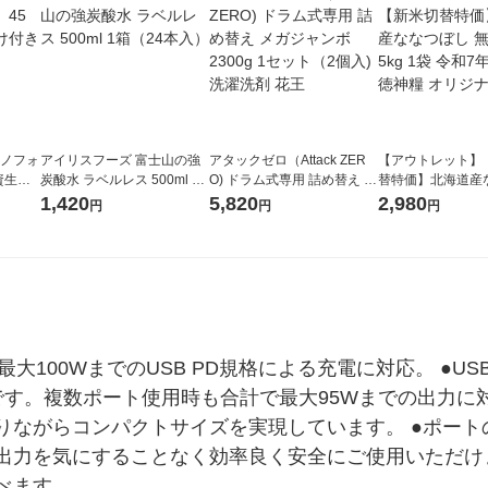
ラノフォ
アイリスフーズ 富士山の強
アタックゼロ（Attack ZER
【アウトレット】
資生
炭酸水 ラベルレス 500ml 1
O) ドラム式専用 詰め替え メ
替特価】北海道産
箱（24本入）
ガジャンボ 2300g 1セット
し 無洗米 5kg 1
1,420
5,820
2,980
円
円
円
（2個入) 洗濯洗剤 花王
米 木徳神糧 オリ
100WまでのUSB PD規格による充電に対応。 ●USB 
す。複数ポート使用時も合計で最大95Wまでの出力に対
りながらコンパクトサイズを実現しています。 ●ポート
出力を気にすることなく効率良く安全にご使用いただけま
べます