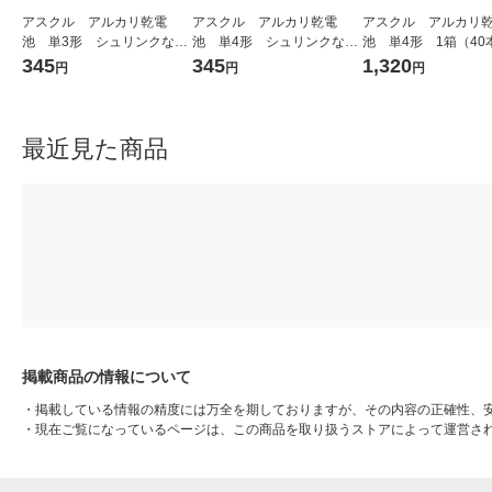
アスクル アルカリ乾電
アスクル アルカリ乾電
アスクル アルカリ
池 単3形 シュリンクなし
池 単4形 シュリンクなし
池 単4形 1箱（40
パック 1パック（10本入）
パック LR03（10P）ASK
本×１０パック）（イ
345
345
1,320
円
円
円
（イチオシ） オリジナル
UL2 1パック（10本入）
シ） オリジナル
（イチオシ） オリジナル
最近見た商品
掲載商品の情報について
・
掲載している情報の精度には万全を期しておりますが、その内容の正確性、
・
現在ご覧になっているページは、この商品を取り扱うストアによって運営さ