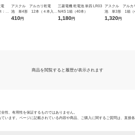
乾電
アスクル アルカリ乾電
三菱電機 乾電池 単四 LR03
アスクル アルカ
本：４
池 単4形 12本（４本入×3
N/4S 1箱（40本）
池 単3形 1箱（
チオ
パック）（イチオシ） オリ
本×１０パック）
410
1,180
1,320
円
円
円
ジナル
シ） オリジナル
商品を閲覧すると履歴が表示されます
安全性、有用性を保証するものではありません。
れています。ページに記載されている内容や商品、ご購入に関するご質問は、直接各