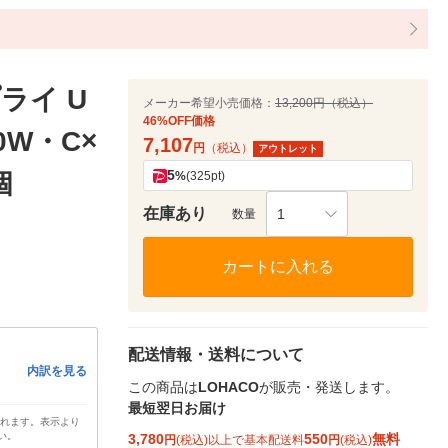
ライ U
メーカー希望小売価格：
13,200円（税込）
46%OFF価格
0W・C×
7,107
円
（税込）
アウトレット
5
個
%
(325pt)
在庫あり
1
数量
カートに入れる
配送情報・送料について
内訳を見る
この商品は
LOHACO
が販売・発送します。
最短翌日お届け
されます。表示より
い。
3,780
550
無料
円
(税込)以上で基本配送料
円
(税込)