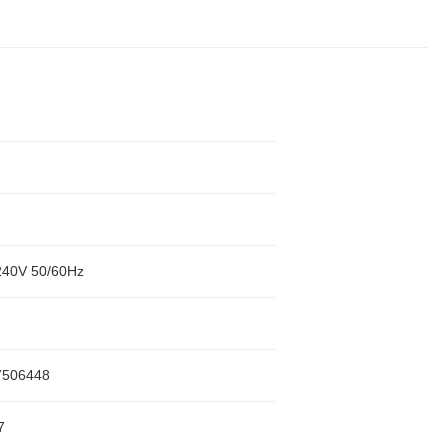
40V 50/60Hz
7506448
7