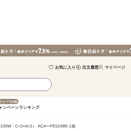
お気に入り
注文履歴
マイページ
ビューでお得
ャンペーン
ランキング
W・C×3+A×1） ACAーPD104BK 1個