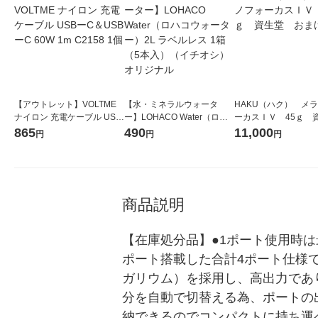
【アウトレット】VOLTME
【水・ミネラルウォータ
HAKU（ハク） メ
ナイロン 充電ケーブル USB
ー】LOHACO Water（ロハ
ーカスＩＶ 45ｇ 
ーC＆USBーC 60W 1m C21
コウォーター）2L ラベルレ
堂 おまけ付き
865
490
11,000
円
円
円
58 1個
ス 1箱（5本入）（イチオ
シ） オリジナル
商品説明
【在庫処分品】●1ポート使用時は最大
ポート搭載した合計4ポート仕様で
ガリウム）を採用し、高出力であ
分を自動で切替える為、ポートの
納できるのでコンパクトに持ち運