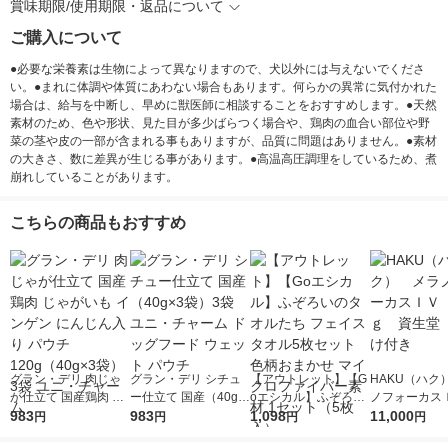
賞味期限/使用期限・返品について
ご購入について
●必要な栄養素は生物によって異なりますので、犬以外には与えないでくださ
い。●まれに体調や体質にあわない場合もあります。何らかの異常に気付かれた
場合は、給与を中断し、早めに獣医師に相談することをおすすめします。●天然
素材のため、色や形状、見た目が多少ばらつく場合や、鶏肉の血合い部位や野
菜の茎や皮の一部が含まれる事もありますが、品質に問題はありません。●素材
の大きさ、数に差異が生じる事があります。●高温高圧調理をしているため、煮
崩れしていることがあります。
こちらの商品もおすすめ
グラン・デリ 肉じゃ
グラン・デリ シチュ
【アウトレット】【G
HAKU（ハク
が仕立て 国産鶏肉 じ
ー仕立て 国産（40g×
oエシカル】ふぞろい
ノフォーカス
ゃがいも インゲン に
983
3袋）3袋 ユニ・チャ
983
のタオルたち フェイ
1,098
5ｇ 資生堂
11,000
円
円
円
円
んじん入り パウチ 12
ーム ドッグフード ウ
スタオル5枚セット 色
付き