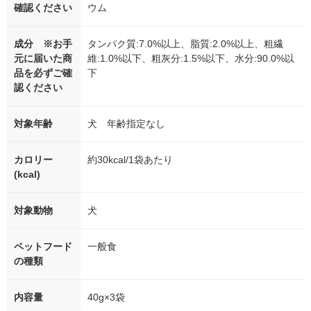
確認ください
ウム
成分 ※お手
タンパク質:7.0%以上、脂質:2.0%以上、粗繊
元に届いた商
維:1.0%以下、粗灰分:1.5%以下、水分:90.0%以
品を必ずご確
下
認ください
対象年齢
犬 年齢指定なし
カロリー
約30kcal/1袋あたり
(kcal)
対象動物
犬
ペットフード
一般食
の種類
内容量
40g×3袋