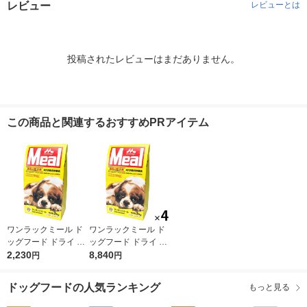
レビュー
レビューとは
投稿されたレビューはまだありません。
この商品と関連するおすすめPRアイテム
ワンラックミール ド
ワンラックミール ド
ッグフード ドライ 成
ッグフード ドライ 成
犬用 総合栄養食 国産
2,230
犬用 総合栄養食 国産
8,840
円
円
3kg（500g×6袋）1袋
3kg（500g×6袋）4袋
森乳サンワールド 犬
森乳サンワールド 犬
ドッグフードの人気ランキング
もっと見る
EC限定
EC限定