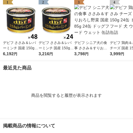
1
2
3
4
デビフ ささみ＆レバ
デビフ ささみ＆レバ
デビフ シニア犬の食
デビフ 鶏肉＆
ーミンチ 国産 150g 4
ーミンチ 国産 150g 2
事 ささみ＆すりおろ
チーズ 国産 15
8缶 ドッグフード 犬
6,192
4缶 ドッグフード 犬
3,216
し野菜 国産 85g 24缶
3,798
缶 ドッグフード
3,999
円
円
円
円
ウェット 缶詰（イチ
ウェット 缶詰（イチ
ドッグフード ウェッ
ェット 缶詰
オシ）
オシ）
ト 缶詰
最近見た商品
商品を閲覧すると履歴が表示されます
掲載商品の情報について