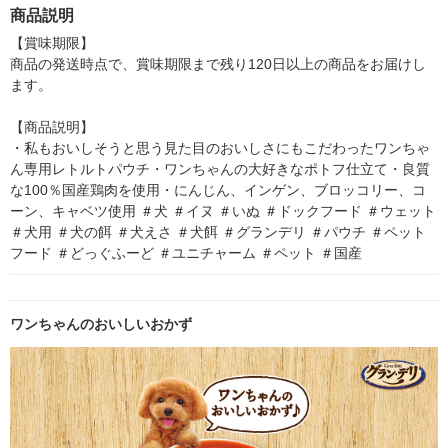
0g（40g×3袋）3袋 ユ
ェット パウチ
柄おまかせ マイクロ
商品説明
ニ・チャーム
ファイバー素材 1セッ
ト（5枚入）
【賞味期限】

商品の発送時点で、賞味期限まで残り120日以上の商品をお届けし
ます。

【商品説明】

・私もおいしそうと思う見た目のおいしさにもこだわったワンちゃ
ん専用レトルトパウチ・ワンちゃんの大好きなポトフ仕立て・良質
な100％国産鶏肉を使用・にんじん、インゲン、ブロッコリー、コ
ーン、キャベツ使用 ＃犬 ＃イヌ ＃いぬ ＃ドックフード ＃ウェット 
＃犬用 ＃犬の餌 ＃犬えさ ＃犬餌 ＃グランデリ ＃パウチ ＃ペット
フード ＃どっぐふーど ＃ユニチャーム ＃ペット ＃国産
ワンちゃんのおいしいおかず