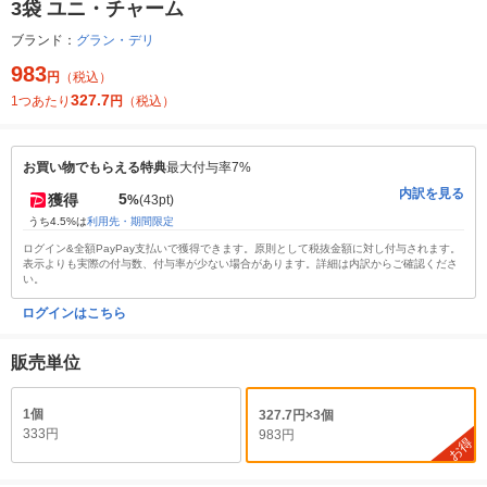
3袋 ユニ・チャーム
ブランド：
グラン・デリ
983
円
（税込）
327.7
1つあたり
円
（税込）
お買い物でもらえる特典
最大付与率7%
内訳を見る
5
獲得
%
(43pt)
うち4.5%は
利用先・期間限定
ログイン&全額PayPay支払いで獲得できます。原則として税抜金額に対し付与されます。
表示よりも実際の付与数、付与率が少ない場合があります。詳細は内訳からご確認くださ
い。
ログインはこちら
販売単位
1個
327.7円×3個
333円
983円
お得