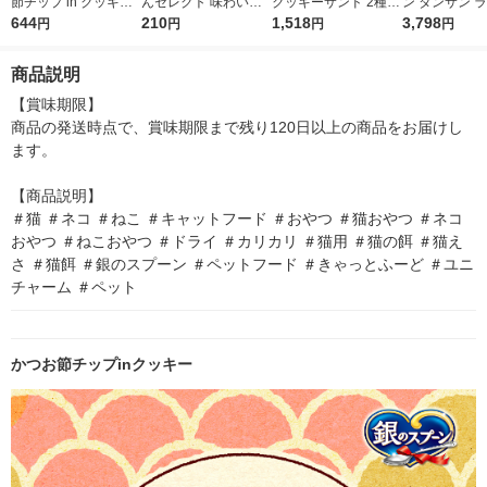
節チップ in クッキー
んセレクト 味わいク
クッキーサンド 2種の
ン タンサン 
まぐろ・チキン味 国
644
ランチ 2種のアソート
210
アソート まぐろ＆か
1,518
スボトル 500m
3,798
円
円
円
円
産 24g（6g×4袋）3袋
まぐろ＆チキン味 国
つお 72g 3個 猫用 お
ト（48本）ア
ユニ・チャーム 猫用
産 24g（6g×4袋）1個
やつ
料
商品説明
おやつ
猫用 おやつ
【賞味期限】

商品の発送時点で、賞味期限まで残り120日以上の商品をお届けし
ます。

【商品説明】

＃猫 ＃ネコ ＃ねこ ＃キャットフード ＃おやつ ＃猫おやつ ＃ネコ
おやつ ＃ねこおやつ ＃ドライ ＃カリカリ ＃猫用 ＃猫の餌 ＃猫え
さ ＃猫餌 ＃銀のスプーン ＃ペットフード ＃きゃっとふーど ＃ユニ
チャーム ＃ペット
かつお節チップinクッキー