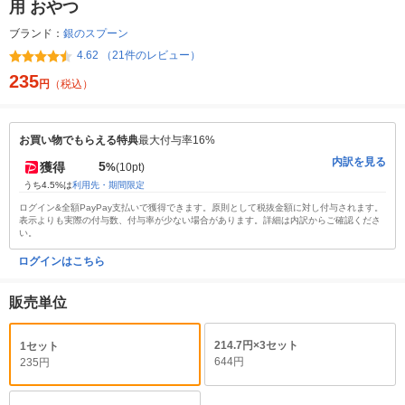
用 おやつ
ブランド：
銀のスプーン
4.62 （21件のレビュー）
235
円
（税込）
お買い物でもらえる特典
最大付与率16%
内訳を見る
5
獲得
%
(10pt)
うち4.5%は
利用先・期間限定
ログイン&全額PayPay支払いで獲得できます。原則として税抜金額に対し付与されます。
表示よりも実際の付与数、付与率が少ない場合があります。詳細は内訳からご確認くださ
い。
ログインはこちら
販売単位
214.7円×3セット
1セット
644円
235円