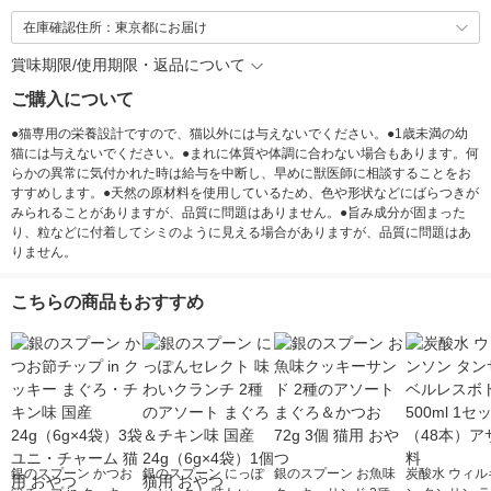
在庫確認住所：東京都にお届け
賞味期限/使用期限・返品について
ご購入について
●猫専用の栄養設計ですので、猫以外には与えないでください。●1歳未満の幼
猫には与えないでください。●まれに体質や体調に合わない場合もあります。何
らかの異常に気付かれた時は給与を中断し、早めに獣医師に相談することをお
すすめします。●天然の原材料を使用しているため、色や形状などにばらつきが
みられることがありますが、品質に問題はありません。●旨み成分が固まった
り、粒などに付着してシミのように見える場合がありますが、品質に問題はあ
りません。
こちらの商品もおすすめ
銀のスプーン かつお
銀のスプーン にっぽ
銀のスプーン お魚味
炭酸水 ウィル