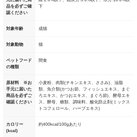
品を必ずご確
下
認ください
対象年齢
成猫
対象動物
猫
ペットフード
間食
の種類
原材料 ※お
小麦粉、肉類(チキンエキス、ささみ)、油脂
手元に届いた
類、魚介類(かつお節、フィッシュエキス、まぐ
商品を必ずご
ろエキス、かつおエキス、まぐろ節)、酵母エキ
確認ください
ス、酵母、糖類、調味料、酸化防止剤(ミックス
トコフェロール、ハーブエキス)
カロリー
約400kcal/100gあたり
(kcal)