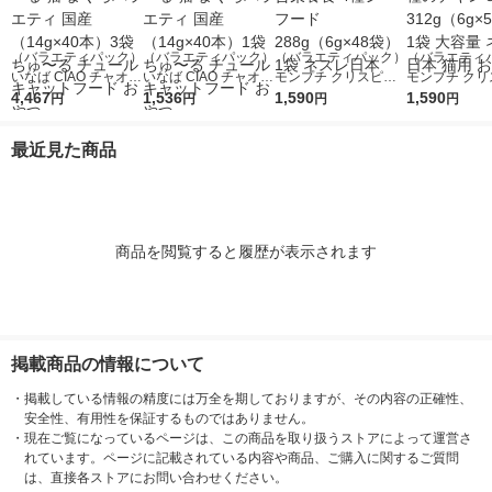
（バラエティパック）
（バラエティパック）
（バラエティパック）
（バラエティ
いなば CIAO チャオ
いなば CIAO チャオ
モンプチ クリスピー
モンプチ クリ
ちゅーる 猫 まぐろバ
4,467
ちゅーる 猫 まぐろバ
1,536
キッス 総合栄養食 4
1,590
キッス 4種の
1,590
円
円
円
円
ラエティ 国産（14g×
ラエティ 国産（14g×
種シーフード 288g
お魚 312g（6
40本）3袋 ちゅ〜る
40本）1袋 ちゅ〜る
（6g×48袋）1袋 ネス
袋）1袋 大容
最近見た商品
チュール キャットフ
チュール キャットフ
レ日本
レ日本 猫用 
ード おやつ
ード おやつ
商品を閲覧すると履歴が表示されます
掲載商品の情報について
・
掲載している情報の精度には万全を期しておりますが、その内容の正確性、
安全性、有用性を保証するものではありません。
・
現在ご覧になっているページは、この商品を取り扱うストアによって運営さ
れています。ページに記載されている内容や商品、ご購入に関するご質問
は、直接各ストアにお問い合わせください。