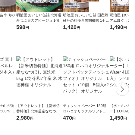
詰 牛肉の
明治屋 おいしい缶詰 北海道
明治屋 おいしい缶詰 国産鶏
明治屋 おいし
産つぶ貝のアヒージョ 1個
砂肝の粗挽き黒胡椒味 1セッ
アムほぐしコン
ト（3個）
ト（2缶）
598
1,420
1,490
円
円
円
富士山の強
【アウトレット】【新米切
ティッシュペーパー 150組
【水・ミネラル
00ml 1
替特価】北海道産ななつぼ
ロハコオリジナルソフトパ
ー】LOHACO Wa
し 無洗米 5kg 1袋 令和7年産
ックティッシュ フィオナ オ
1箱（20本入
2,980
470
1,450
円
円
円
米 木徳神糧 オリジナル
リジナル 1セット（10個：
（イチオシ） 
5個入×2パック） オリジナ
ル