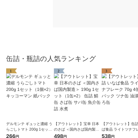
缶詰・瓶詰の人気ランキング
1
2
3
デルモンテ ギュッと濃縮 う
【アウトレット】宝幸 日本
【アウトレット】缶詰
らごしトマト 200g 1セット
のさば ＜国内さば国内製造
ば食品 ライトツナフ
（1個×2）キッコーマン 紙
＞ 190g 1セット（1缶×2）
70g 4缶入×1パック 
266
498
538
円
円
円