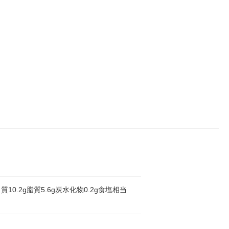
10.2g脂質5.6g炭水化物0.2g食塩相当