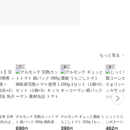
もっと見る
7
8
9
宝幸 日本
デルモンテ 完熟カットトマ
デルモンテ ギュッと濃縮 う
じっくりコトコ
国内さば国
ト 紙パック 388g 南欧産完
らごしトマト 200g 1セット
ンポタージュ１
セット（1
熟トマト使用 1セット（1個
（1個×3）キッコーマン 紙
ール缶 3缶 ポ
690
390
462
円
円
円