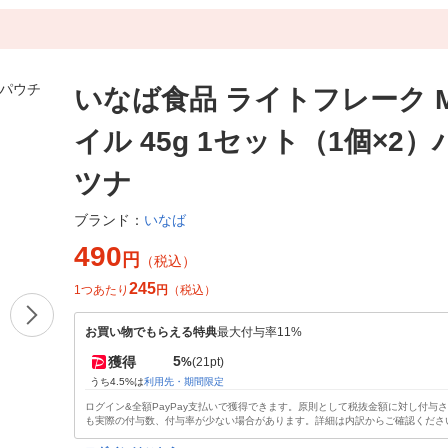
いなば食品 ライトフレーク 
イル 45g 1セット（1個×2
ツナ
いなば
ブランド：
490
円
（税込）
245
1つあたり
円
（税込）
お買い物でもらえる特典
最大付与率11%
5
獲得
%
(21pt)
うち4.5%は
利用先・期間限定
ログイン&全額PayPay支払いで獲得できます。原則として税抜金額に対し付与
も実際の付与数、付与率が少ない場合があります。詳細は内訳からご確認くださ