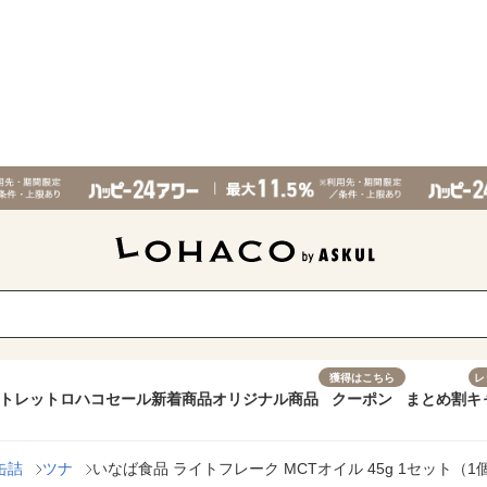
獲得はこちら
レ
トレット
ロハコセール
新着商品
オリジナル商品
クーポン
まとめ割
キ
缶詰
ツナ
いなば食品 ライトフレーク MCTオイル 45g 1セット（1