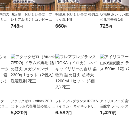
豚肉の
明治屋 おいしい缶詰 プ
明治屋 おいしい缶詰 桜肉ユ
明治屋 おいしい缶
り） 1
レミアムほぐしコンビー
ッケ風 1個
和風甘辛煮 1個
フ 1缶
748
668
725
円
円
円
ータ
アタックゼロ（Attack ZER
フレアフレグランス IROKA
アイリスフーズ 
r（ロハ
O) ドラム式専用 詰め替え メ
（イロカ） ネイキッドリリ
炭酸水 ラベルレス 5
ベルレ
ガジャンボ 2300g 1セット
ーの香り 柔軟剤 詰め替え 超
箱（24本入）
5,820
6,582
1,420
円
円
円
チオ
（2個入) 洗濯洗剤 花王
特大 1200ml 1セット（5個
入) 花王