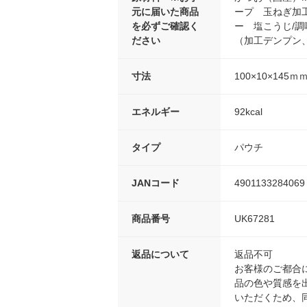
元に届いた商品
ープ 玉ねぎ加
を必ずご確認く
ー 塩こうじ/
ださい
（加工デンプン
寸法
100×10×145ｍ
エネルギー
92kcal
タイプ
パウチ
JANコード
4901133284069
商品番号
UK67281
返品について
返品不可
お客様のご都合
品の色や質感を
いただくため、