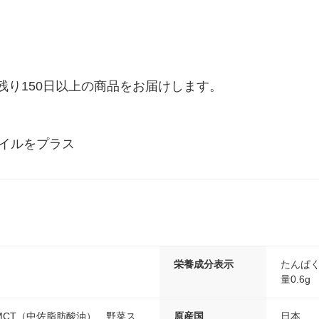
り150日以上の商品をお届けします。

オイルをプラス
栄養成分表示
たんぱく質
量0.6g
MCT（中佐脂肪酸油） 野菜ス
原産国
日本