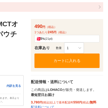
MCTオ
490
円
（税込）
245
）パウチ
1つあたり
円
（税込）
5
%
(21pt)
在庫あり
1
数量
カートに入れる
配送情報・送料について
内訳を見る
この商品は
LOHACO
が販売・発送します。
最短翌日お届け
されます。表示より
い。
3,780
550
無料
円
(税込)以上で基本配送料
円
(税込)
配送料について