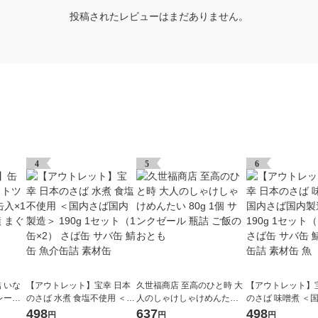
投稿されたレビューはまだありません。
4
5
6
 いな
【アウトレット】宝幸 日本
久世福商店 至高のひと時 大
【アウトレット】
レーク
のさば 水煮 食塩不使用 ＜国
人のしゃけしゃけめんたい 8
のさば 味噌煮 ＜
ツナ缶
内さば国内製造＞ 190g 1セ
0g 1個 サンクゼール 瓶詰 ご
内製造＞ 190g 1
498
637
498
円
円
円