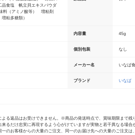
工品食塩 帆立貝エキスパウダ
調味料（アミノ酸等） 増粘剤
、増粘多糖類）
ｍ
内容量
45g
個別包装
なし
メーカー名
いなば
ブランド
いなば
による返品はお受けできません。※商品の発送時点で、賞味期限まで残り
出来るだけ忠実に再現するよう心がけていますが実物と若干異なる場合
同一のお客様からの大量のご注文、同一のお届け先への大量のご注文は