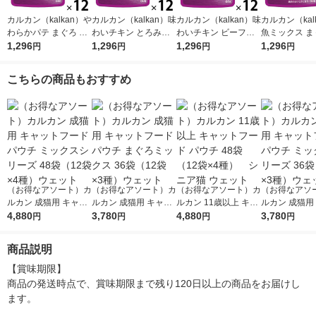
カルカン（kalkan）や
カルカン（kalkan）味
カルカン（kalkan）味
カルカン（kal
わらかパテ まぐろ た
わいチキン とろみ仕
わいチキン ビーフ入
魚ミックス ま
い入り 着色料・発色
1,296
立て 60g 12袋 マース
1,296
り とろみ仕立て 60g
1,296
かつお・たい入
1,296
円
円
円
円
剤 無添加 60g 12袋 キ
ジャパン キャットフ
12袋 マースジャパン
リー仕立て 60
ャットフード ウェッ
ード ウェット
キャットフード ウェ
キャットフード
こちらの商品もおすすめ
ト
ット
ット
（お得なアソート）カ
（お得なアソート）カ
（お得なアソート）カ
（お得なアソ
ルカン 成猫用 キャッ
ルカン 成猫用 キャッ
ルカン 11歳以上 キャ
ルカン 成猫用
トフード パウチ ミッ
4,880
トフード パウチ まぐ
3,780
ットフード パウチ 48
4,880
トフード パウ
3,780
円
円
円
円
クスシリーズ 48袋（1
ろミックス 36袋（12
袋（12袋×4種） シ
クスシリーズ 
2袋×4種）ウェット
袋×3種）ウェット
ニア猫 ウェット
2袋×3種）ウ
商品説明
【賞味期限】

商品の発送時点で、賞味期限まで残り120日以上の商品をお届けし
ます。
