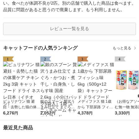
い。食べたが体調不良が2匹。別の店舗で購入した商品は食べます。
品質に問題があると思うので廃棄します。もう利用しません。
レビュー一覧を見る
キャットフードの人気ランキング
もっと見る
1
2
3
4
ピュリナワン 猫 避
銀のスプーン 贅沢う
メディファス 猫 1歳
（お得なアソ
妊・去勢した猫の体重
まみ仕立て まぐろ・
から 下部尿路 フィッ
む無一物 無添
ケア チキン 2kg 3袋
6,276
かつお・煮干し・白身
2,052
シュ味 6kg（500g×12
4,378
ろ＋かつお＋
3,330
円
円
円
円
キャットフード ドラ
魚・しらす味 国産 2.6
袋）キャットフード
国産 36袋（3
イ ネスレ日本（イチ
kg（小分けパック5袋
ドライフード
袋）キャット
最近見た商品
オシ）
入）1袋 ユニ・チャー
猫 パウチ ウ
ム キャットフード