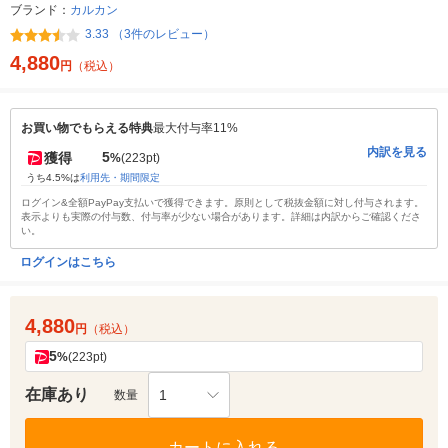
ブランド：
カルカン
3.33 （3件のレビュー）
4,880
円
（税込）
お買い物でもらえる特典
最大付与率11%
内訳を見る
5
獲得
%
(223pt)
うち4.5%は
利用先・期間限定
ログイン&全額PayPay支払いで獲得できます。原則として税抜金額に対し付与されます。
表示よりも実際の付与数、付与率が少ない場合があります。詳細は内訳からご確認くださ
い。
ログインはこちら
4,880
円
（税込）
5
%
(223pt)
在庫あり
1
数量
カートに入れる