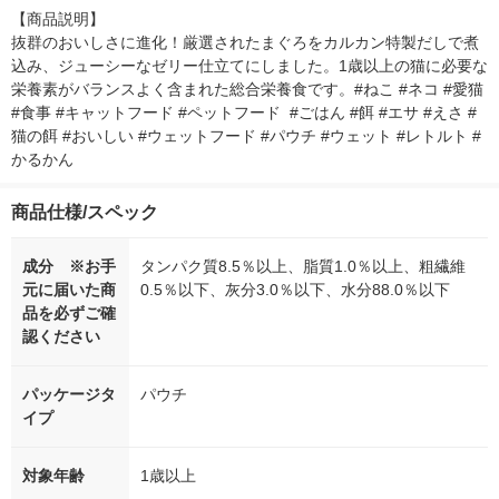
【商品説明】

抜群のおいしさに進化！厳選されたまぐろをカルカン特製だしで煮
込み、ジューシーなゼリー仕立てにしました。1歳以上の猫に必要な
栄養素がバランスよく含まれた総合栄養食です。#ねこ #ネコ #愛猫 
#食事 #キャットフード #ペットフード  #ごはん #餌 #エサ #えさ #
猫の餌 #おいしい #ウェットフード #パウチ #ウェット #レトルト #
かるかん
商品仕様/スペック
成分 ※お手
タンパク質8.5％以上、脂質1.0％以上、粗繊維
元に届いた商
0.5％以下、灰分3.0％以下、水分88.0％以下
品を必ずご確
認ください
パッケージタ
パウチ
イプ
対象年齢
1歳以上