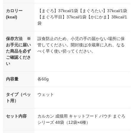
カロリー
【まぐろ】37kcal/1袋【まぐろたい】37kcal/1袋
(kcal)
【まぐろ平目】37kcal/1袋【かにかま】38kcal/1
袋
保存方法 ※
誤食防止のため、小児の手の届かない場所に保
お手元に届い
管してください。開封後は冷蔵庫に入れ、なる
た商品を必ず
べく早く使い切ってください。
ご確認くださ
い
内容量
各60g
タイプ（ペッ
ウェット
ト用）
セット内容
カルカン 成猫用 キャットフード パウチ まぐろ
シリーズ 48袋（12袋×4種）