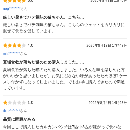
5.0
2026年8月3日 13時5分
neg********
さん
厳しい暑さでバテ気味の猫ちゃん。こちら…
厳しい暑さでバテ気味の猫ちゃん。こちらのウェットをカリカリに
混ぜて食欲を促しています。
4.0
2025年8月18日 17時48分
mis********
さん
夏場食欲が落ちた猫のため購入しました。…
夏場食欲が落ちた猫のため購入しました。いろんな味を楽しめた方
がいいかと思いましたが、お気に召さない味があったためほぼ1ケー
ス手付かずになってしまいました。でもお得に購入できたので満足
しています。
1.0
2025年8月4日 14時23分
dxs********
さん
品質に問題がある
今回ここで購入したカルカンパウチは7匹中3匹が嫌がって食べな