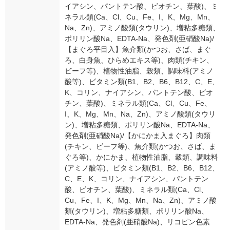
イアシン、パントテン酸、ビオチン、葉酸)、ミ
ネラル類(Ca、Cl、Cu、Fe、I、K、Mg、Mn、
Na、Zn)、アミノ酸類(タウリン)、増粘多糖類、
ポリリン酸Na、EDTA-Na、発色剤(亜硝酸Na)/
【まぐろ平目入】魚介類(かつお、さば、まぐ
ろ、白身魚、ひらめエキス等)、肉類(チキン、
ビーフ等)、植物性油脂、穀類、調味料(アミノ
酸等)、ビタミン類(B1、B2、B6、B12、C、E、
K、コリン、ナイアシン、パントテン酸、ビオ
チン、葉酸)、ミネラル類(Ca、Cl、Cu、Fe、
I、K、Mg、Mn、Na、Zn)、アミノ酸類(タウリ
ン)、増粘多糖類、ポリリン酸Na、EDTA-Na、
発色剤(亜硝酸Na)/【かにかま入まぐろ】肉類
(チキン、ビーフ等)、魚介類(かつお、さば、ま
ぐろ等)、かにかま、植物性油脂、穀類、調味料
(アミノ酸等)、ビタミン類(B1、B2、B6、B12、
C、E、K、コリン、ナイアシン、パントテン
酸、ビオチン、葉酸)、ミネラル類(Ca、Cl、
Cu、Fe、I、K、Mg、Mn、Na、Zn)、アミノ酸
類(タウリン)、増粘多糖類、ポリリン酸Na、
EDTA-Na、発色剤(亜硝酸Na)、リコピン色素