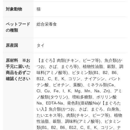
対象動物
猫
ペットフード
総合栄養食
の種類
原産国
タイ
原材料 ※お
【まぐろ】肉類(チキン、ビーフ等)、魚介類(か
手元に届いた
つお、さば、まぐろ等)、植物性油脂、穀類、調
商品を必ずご
味料(アミノ酸等)、ビタミン類(B1、B2、B6、
確認ください
B12、C、E、K、コリン、ナイアシン、パント
テン酸、ビオチン、葉酸)、ミネラル類(Ca、
Cl、Cu、Fe、I、K、Mg、Mn、Na、Zn)、アミ
ノ酸類(タウリン)、増粘多糖類、ポリリン酸
Na、EDTA-Na、発色剤(亜硝酸Na)/【まぐろた
い入】魚介類(かつお、さば、まぐろ、白身魚、
たいエキス等)、肉類(チキン、ビーフ等)、植物
性油脂、穀類、調味料(アミノ酸等)、ビタミン
類(B1、B2、B6、B12、C、E、K、コリン、ナ