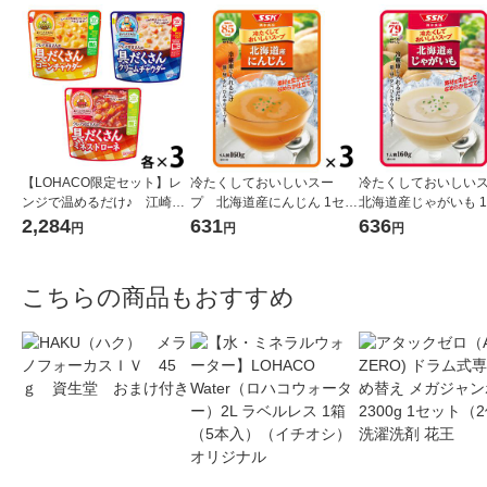
【LOHACO限定セット】レ
冷たくしておいしいスー
冷たくしておいしい
ンジで温めるだけ♪ 江崎グ
プ 北海道産にんじん 1セッ
北海道産じゃがいも 
リコ クレアおばさんの具だ
ト（1個×3） 清水食品 冷た
（1個×3） 清水食品
2,284
631
636
円
円
円
くさんスープ3種アソートセ
い 夏 ポタージュ 冷製 朝ご
ット（9食）
はん 野菜スープ
こちらの商品もおすすめ