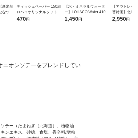
【新米切
ティッシュペーパー 150組
【水・ミネラルウォータ
【アウトレット
ななつぼ
ロハコオリジナルソフトパ
ー】LOHACO Water 410ml
替特価】北海道
袋 令和7年産
ックティッシュ フィオナ オ
1箱（20本入）ラベルレス
し 精白米 5kg
470
1,450
2,950
円
円
円
ジナル
リジナル 1セット（10個：
（イチオシ） オリジナル
米 木徳神糧 オ
5個入×2パック） オリジナ
ル
のオニオンソテーをブレンドしてい
ンソテー（たまねぎ（北海道）、植物油
チキンエキス、砂糖、食塩、香辛料/増粘