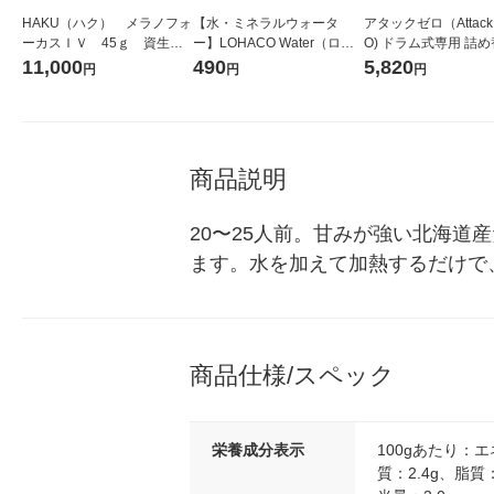
HAKU（ハク） メラノフォ
【水・ミネラルウォータ
アタックゼロ（Attack
ーカスＩＶ 45ｇ 資生
ー】LOHACO Water（ロハ
O) ドラム式専用 詰め
堂 おまけ付き
コウォーター）2L ラベルレ
ガジャンボ 2300g 1
11,000
490
5,820
円
円
円
ス 1箱（5本入）（イチオ
（2個入) 洗濯洗剤 花
シ） オリジナル
商品説明
20〜25人前。甘みが強い北海
ます。水を加えて加熱するだけで
商品仕様/スペック
栄養成分表示
100gあたり：エ
質：2.4g、脂質