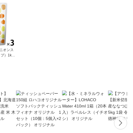
オニオンス
プ）1kg