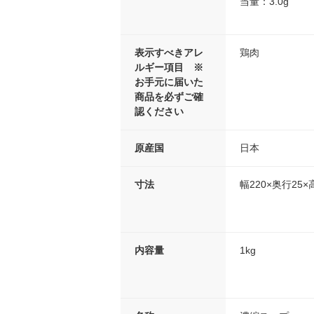
当量：3.0g
表示すべきアレ
鶏肉
ルギー項目 ※
お手元に届いた
商品を必ずご確
認ください
原産国
日本
寸法
幅220×奥行25×
内容量
1kg