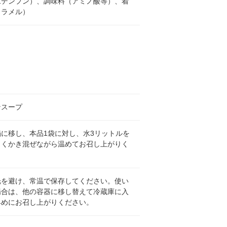
工デンプン）、調味料（アミノ酸等）、着
カラメル）
ンスープ
に移し、本品1袋に対し、水3リットルを
よくかき混ぜながら温めてお召し上がりく
。
光を避け、常温で保存してください。使い
場合は、他の容器に移し替えて冷蔵庫に入
早めにお召し上がりください。