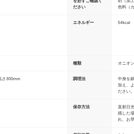
を必ずご確認く
剤（加
ださい
色料（
エネルギー
54kcal
種類
オニオ
高さ300mm
調理法
中身を鍋
加え、
ださい
保存方法
直射日
残した
れ、お