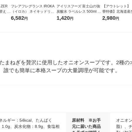
 ZER
フレアフレグランス IROKA
アイリスフーズ 富士山の強
【アウトレット】
替え メ
（イロカ） ネイキッドリリ
炭酸水 ラベルレス 500ml 1
替特価】北海道産
セット
ーの香り 柔軟剤 詰め替え 超
箱（24本入）
し 無洗米 5kg 1
6,582
1,420
2,980
円
円
円
王
特大 1200ml 1セット（5個
米 木徳神糧 オリ
入) 花王
道産たまねぎを贅沢に使用したオニオンスープです。2種
、誰でも簡単に本格スープの大量調理が可能です。
ネルギー：54kcal、たんぱく
原材料 ※お手
オニオ
：1.0g、炭水化物：8.9g、食塩相
元に届いた商品
脂）、