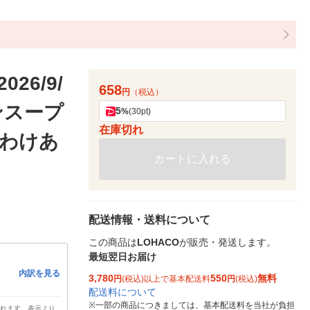
6/9/
658
円
（税込）
ンスープ
5
%
(30pt)
在庫切れ
（わけあ
カートに入れる
配送情報・送料について
この商品は
LOHACO
が販売・発送します。
最短翌日お届け
内訳を見る
3,780
550
無料
円
(税込)以上で基本配送料
円
(税込)
配送料について
※
一部の商品につきましては、基本配送料を当社が負担
されます。表示より