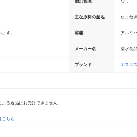
個別包装
なし
主な原料の産地
たまね
います。
容器
アルミ
メーカー名
清水食
ブランド
エスエ
による返品はお受けできません。
はこちら