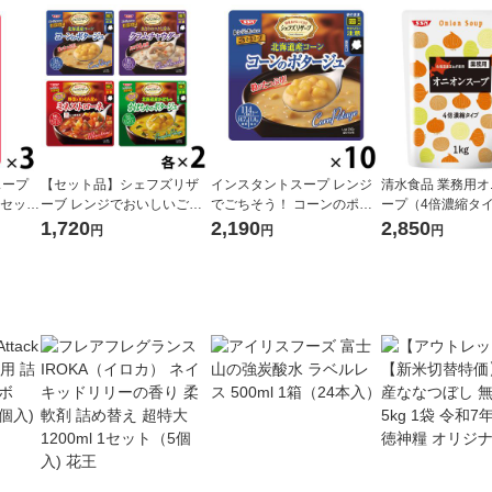
スープ
【セット品】シェフズリザ
インスタントスープ レンジ
清水食品 業務用
1セット
ーブ レンジでおいしいごち
でごちそう！ コーンのポタ
ープ（4倍濃縮タイ
そうスープ 人気4種バラエテ
ージュ 1セット(10食) 清水
1セット（1個×3）
1,720
2,190
2,850
円
円
円
ィセット レンジ対応スープ
食品
清水食品