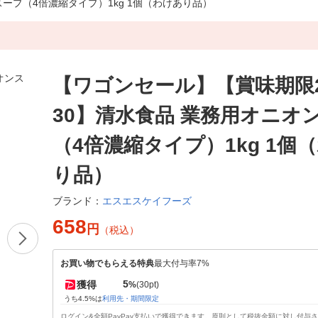
スープ（4倍濃縮タイプ）1kg 1個（わけあり品）
【ワゴンセール】【賞味期限202
30】清水食品 業務用オニオ
（4倍濃縮タイプ）1kg 1個
り品）
エスエスケイフーズ
ブランド：
658
円
（税込）
お買い物でもらえる特典
最大付与率7%
5
獲得
%
(30pt)
うち4.5%は
利用先・期間限定
ログイン&全額PayPay支払いで獲得できます。原則として税抜金額に対し付与