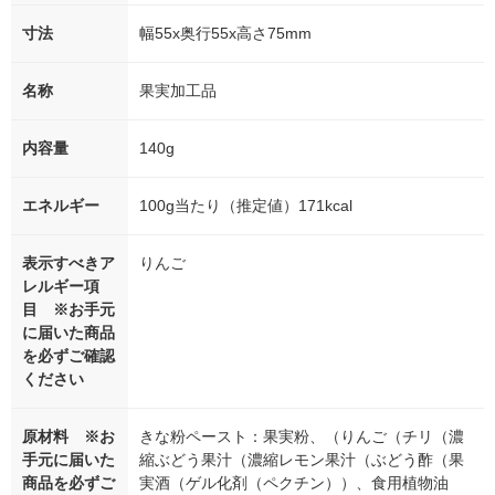
寸法
幅55x奥行55x高さ75mm
名称
果実加工品
内容量
140g
エネルギー
100g当たり（推定値）171kcal
表示すべきア
りんご
レルギー項
目 ※お手元
に届いた商品
を必ずご確認
ください
原材料 ※お
きな粉ペースト：果実粉、（りんご（チリ（濃
手元に届いた
縮ぶどう果汁（濃縮レモン果汁（ぶどう酢（果
商品を必ずご
実酒（ゲル化剤（ペクチン））、食用植物油