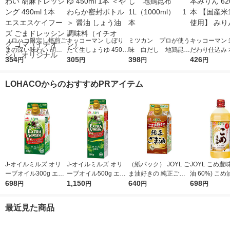
（ロハコ限定）焙煎ご
キッコーマン しぼり
ミツカン プロが使う
キッコーマン 
まの深い味わい 胡麻
たて生しょうゆ 450m
味 白だし 地鶏昆
だわり仕込み 
ドレッシング 490ml 1
354
l 1本 ＜やわらか密封
305
布 1L（1000ml）
398
ん 620ml 1
426
円
円
円
円
本 エスエスケイフー
ボトル＞ 醤油 しょう
1本
米100％使用
ズ ごまドレッシング
油 調味料（イチオ
LOHACOからのおすすめPRアイテム
ゴマ（イチオシ） オ
シ）
リジナル
J-オイルミルズ オリ
J-オイルミルズ オリ
（紙パック） JOYL ご
JOYL こめ豊味
ーブオイル300g エキ
ーブオイル500g エキ
ま油好きの 純正ごま
油 60%) こめ油 ブレ
ストラバージン スペ
698
ストラバージン スペ
1,150
油 300g 1本 味の素 J-
640
ンド 味の素 J
698
円
円
円
円
イン産オリーブ100%
イン産オリーブ100%
オイルミルズ
ミルズ 900g 
1本（紙パック） JOY
1本（紙パック） JOY
本
最近見た商品
L
L