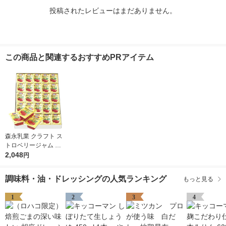
投稿されたレビューはまだありません。
この商品と関連するおすすめPRアイテム
森永乳業 クラフト ス
トロベリージャム （1
4g×50個） 1箱 いちご
2,048
円
ジャム イチゴジャム
使い切り 小分け 個包
調味料・油・ドレッシングの人気ランキング
もっと見る
装 常温保存
1
2
3
4