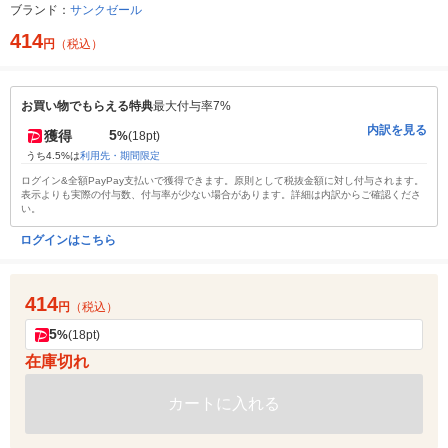
ブランド：
サンクゼール
414
円
（税込）
お買い物でもらえる特典
最大付与率7%
内訳を見る
5
獲得
%
(18pt)
うち4.5%は
利用先・期間限定
ログイン&全額PayPay支払いで獲得できます。原則として税抜金額に対し付与されます。
表示よりも実際の付与数、付与率が少ない場合があります。詳細は内訳からご確認くださ
い。
ログインはこちら
414
円
（税込）
5
%
(18pt)
在庫切れ
カートに入れる