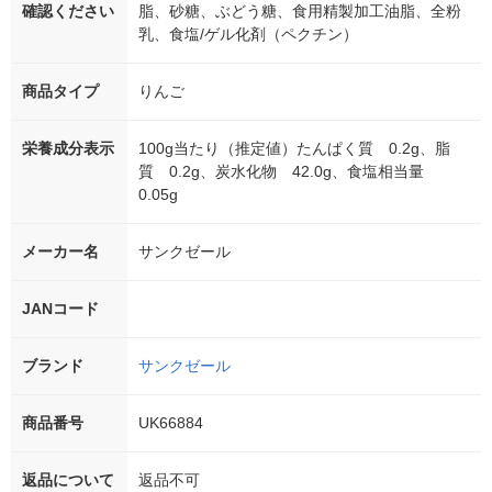
確認ください
脂、砂糖、ぶどう糖、食用精製加工油脂、全粉
乳、食塩/ゲル化剤（ペクチン）
商品タイプ
りんご
栄養成分表示
100g当たり（推定値）たんぱく質 0.2g、脂
質 0.2g、炭水化物 42.0g、食塩相当量
0.05g
メーカー名
サンクゼール
JANコード
ブランド
サンクゼール
商品番号
UK66884
返品について
返品不可