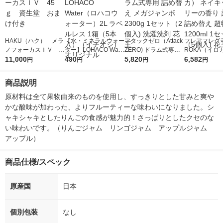
HAKU（ハク） メラ
【水・ミネラルウォー
アタックゼロ（Attack
フレアフレグラ
ノフォーカスＩＶ 4
ター】LOHACO Wate
ZERO) ドラム式専用
ROKA（イロ
5ｇ 資生堂 おまけ
11,000
r（ロハコウォータ
490
詰め替え メガジャン
5,820
イキッドリリ
6,582
円
円
円
円
付き
ー）2L ラベルレス 1
ボ 2300g 1セット（2
柔軟剤 詰め替
箱（5本入）（イチオ
個入) 洗濯洗剤 花王
大 1200ml 
商品説明
シ） オリジナル
（5個入) 花王
原材料は全て果物由来のものを使用し、すっきりとした甘みと爽や
かな酸味が加わった、よりフルーティーな味わいになりました。シ
ャキシャキとしたりんごの食感が魅力的！さっぱりとしたクセのな
い味わいです。（りんごジャム　リンゴジャム　アップルジャム　
アップル）
商品仕様/スペック
原産国
日本
個別包装
なし