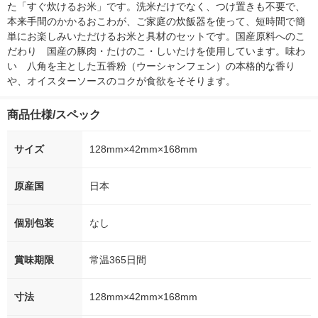
た「すぐ炊けるお米」です。洗米だけでなく、つけ置きも不要で、
本来手間のかかるおこわが、ご家庭の炊飯器を使って、短時間で簡
単にお楽しみいただけるお米と具材のセットです。国産原料へのこ
だわり　国産の豚肉・たけのこ・しいたけを使用しています。味わ
い　八角を主とした五香粉（ウーシャンフェン）の本格的な香り
や、オイスターソースのコクが食欲をそそります。
商品仕様/スペック
サイズ
128mm×42mm×168mm
原産国
日本
個別包装
なし
賞味期限
常温365日間
寸法
128mm×42mm×168mm