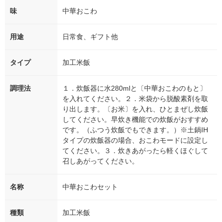
味
中華おこわ
用途
日常食、ギフト他
タイプ
加工米飯
調理法
１．炊飯器に水280mlと〔中華おこわのもと〕
を入れてください。２．米袋から脱酸素剤を取
り出します。〔お米〕を入れ、ひとまぜし炊飯
してください。早炊き機能での炊飯がおすすめ
です。（ふつう炊飯でもできます。）※土鍋IH
タイプの炊飯器の場合、おこわモードに設定し
てください。３．炊きあがったら軽くほぐして
召しあがってください。
名称
中華おこわセット
種類
加工米飯