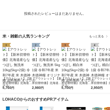
投稿されたレビューはまだありません。
米・雑穀の人気ランキング
もっと見る
1
2
3
4
【アウトレット】【新
【アウトレット】【新
【アウトレット】【新
【アウトレッ
米切替特価】北海道産
米切替特価】北海道産
米切替特価】北海道産
米切替特価】
ななつぼし 無洗米 10
5,760
ななつぼし 無洗米 5k
2,980
ななつぼし 精白米 10
5,700
ななつぼし 精白
2,950
円
円
円
円
kg(5kg×2袋) 令和7年
g 1袋 令和7年産 米 木
kg(5kg×2袋) 令和7年
g 1袋 令和7年
産 米 木徳神糧 送料無
徳神糧 オリジナル
産 米 木徳神糧 送料無
徳神糧 オリジ
LOHACOからのおすすめPRアイテム
料 オリジナル
料 オリジナル