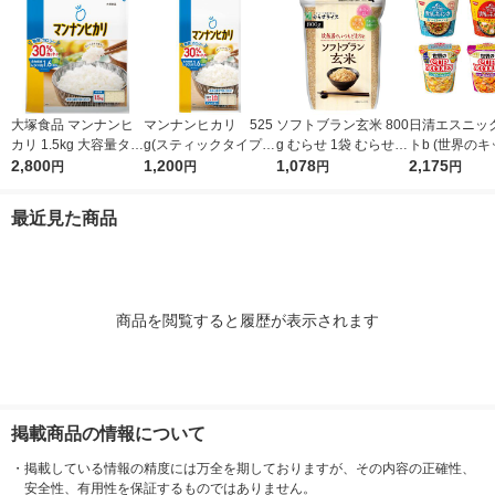
大塚食品 マンナンヒ
マンナンヒカリ 525
ソフトブラン玄米 800
日清エスニッ
カリ 1.5kg 大容量タイ
g(スティックタイプ)
g むらせ 1袋 むらせラ
トb (世界の
プ (通販用)
2,800
1パック（75g×7本
1,200
イス 水洗いなし 浸透
1,078
カー2種2食+
2,175
円
円
円
円
入） 大塚食品
なしOK
ップヌードル2
食 計8食)
最近見た商品
商品を閲覧すると履歴が表示されます
掲載商品の情報について
・
掲載している情報の精度には万全を期しておりますが、その内容の正確性、
安全性、有用性を保証するものではありません。