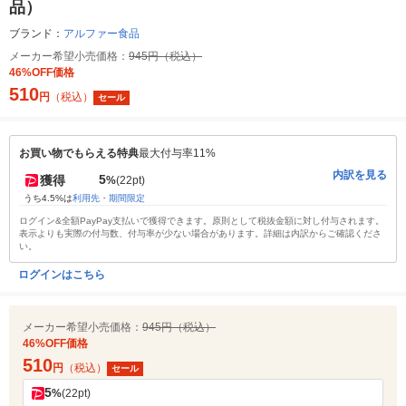
品）
ブランド：
アルファー食品
メーカー希望小売価格：
945円（税込）
46%OFF価格
510
円
（税込）
セール
お買い物でもらえる特典
最大付与率11%
内訳を見る
5
獲得
%
(22pt)
うち4.5%は
利用先・期間限定
ログイン&全額PayPay支払いで獲得できます。原則として税抜金額に対し付与されます。
表示よりも実際の付与数、付与率が少ない場合があります。詳細は内訳からご確認くださ
い。
ログインはこちら
メーカー希望小売価格：
945円（税込）
46%OFF価格
510
円
（税込）
セール
5
%
(22pt)