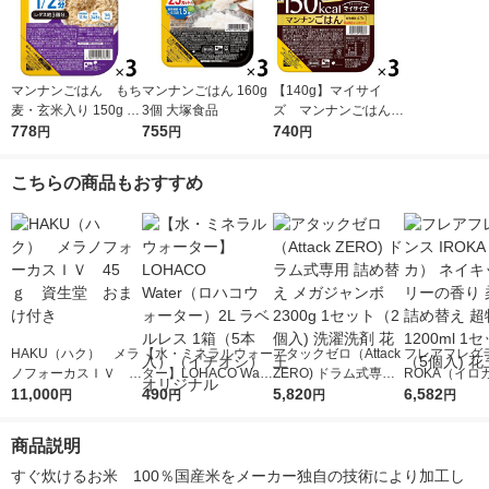
マンナンごはん もち
マンナンごはん 160g
【140g】マイサイ
麦・玄米入り 150g 3
3個 大塚食品
ズ マンナンごはん
個 大塚食品
778
755
富山県産コシヒカリ
740
円
円
円
小盛り 150kcal 3
食 大塚食品 パック
こちらの商品もおすすめ
ご飯
HAKU（ハク） メラ
【水・ミネラルウォー
アタックゼロ（Attack
フレアフレグラ
ノフォーカスＩＶ 4
ター】LOHACO Wate
ZERO) ドラム式専用
ROKA（イロ
5ｇ 資生堂 おまけ
11,000
r（ロハコウォータ
490
詰め替え メガジャン
5,820
イキッドリリ
6,582
円
円
円
円
付き
ー）2L ラベルレス 1
ボ 2300g 1セット（2
柔軟剤 詰め替
箱（5本入）（イチオ
個入) 洗濯洗剤 花王
大 1200ml 
商品説明
シ） オリジナル
（5個入) 花王
すぐ炊けるお米　100％国産米をメーカー独自の技術により加工し