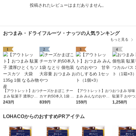
投稿されたレビューはまだありません。
おつまみ・ドライフルーツ・ナッツの人気ランキング
もっと見る
1
2
3
4
【アウトレット】おつ
チーズかまぼこ チー
【アウトレット】おつ
おつまみ 珍味
まみ 駄菓子 濃厚ひと
カマ 約50本入 1袋 な
まみ みんなのおや
駄菓子 おやつ
くちソースカツ 大
243
とり 個包装 大容量 お
839
つ 甘辛のしするめ 1
159
ス 1セット（1
1,258
円
円
円
円
袋 135g 1個 なるみ
つまみ おやつ
セット（1個×3）
物産
LOHACOからのおすすめPRアイテム