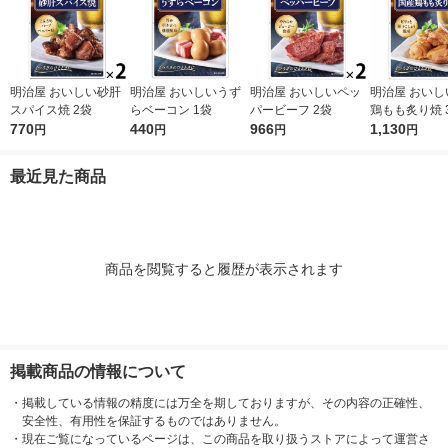
明治屋 おいしい砂肝
明治屋 おいしいうず
明治屋 おいしいペッ
明治屋 おいし
スパイス焼 2袋
らベーコン 1袋
パービーフ 2袋
鶏もも炙り焼 
770
440
966
1,130
円
円
円
円
最近見た商品
商品を閲覧すると履歴が表示されます
掲載商品の情報について
・
掲載している情報の精度には万全を期しておりますが、その内容の正確性、
安全性、有用性を保証するものではありません。
・
現在ご覧になっているページは、この商品を取り扱うストアによって運営さ