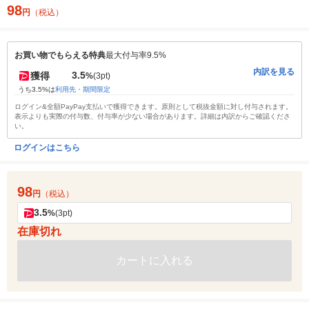
98
円
（税込）
お買い物でもらえる特典
最大付与率9.5%
内訳を見る
3.5
獲得
%
(3pt)
うち3.5%は
利用先・期間限定
ログイン&全額PayPay支払いで獲得できます。原則として税抜金額に対し付与されます。
表示よりも実際の付与数、付与率が少ない場合があります。詳細は内訳からご確認くださ
い。
ログインはこちら
98
円
（税込）
3.5
%
(3pt)
在庫切れ
カートに入れる