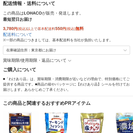
配送情報・送料について
この商品は
LOHACO
が販売・発送します。
最短翌日お届け
3,780
550
無料
円
(税込)以上で基本配送料
円
(税込)
配送料について
※
一部の商品につきましては、基本配送料を当社が負担いたします。
在庫確認住所：東京都にお届け
賞味期限/使用期限・返品について
ご購入について
■「わけあり品」は、賞味期限・消費期限が近いなどの理由で、特別価格にてご
提供する商品です。■商品の箱やパッケージに【わけあり品】シールを付けてお
届けします。あらかじめご了承ください。
この商品と関連するおすすめPRアイテム