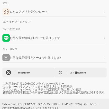
アプリ
ロハコアプリをダウンロード
ロハコアプリについて
ロハコ公式LINE
お得な最新情報をLINEでお届けします
ニュースレター
お得な最新情報をメールでお届けします
Instagram
X（旧Twitter）
ご利用上の注意
LOHACOプライバシーポリシー
カスタマーハラスメントに対する基本方針
ご利用規約
アスクルのサイバーセキュリティ
特定商取引法に基づく表記
酒類販売管理者標識の掲示
古物営業法に基づく表記
医薬品の販売に関する表示
Yahoo!ショッピング
LINEヤフープライバシーポリシー
LINEヤフープライバシーセンター
利用規約
免責事項
Yahoo!ショッピングガイドライン