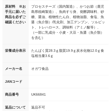
原材料 ※お
プロセスチーズ（国内製造）、かつお節（鹿児
手元に届いた
島県枕崎製造）、魚肉すり身、発酵調味料、砂
商品を必ずご
糖、醤油、植物性たん白、植物油脂、食塩、魚
確認ください
醤（魚介類）/乳化剤、加工デンプン、ソルビッ
ト、トレハロース、調味料（アミノ酸等）、
（一部に乳成分・小麦・大豆・魚醤（魚介類）
を含む）
栄養成分表示
たんぱく質28.3ｇ脂質19.9ｇ炭水化物12.0ｇ食
塩相当量3.6ｇ
メーカー名
オガワ食品
JANコード
商品番号
UK66841
返品について
返品不可