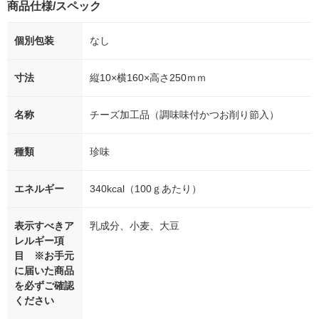
商品仕様/スペック
個別包装
なし
寸法
縦10×横160×高さ250ｍｍ
名称
チーズ加工品（調味味付かつお削り節入）
種類
珍味
エネルギー
340kcal（100ｇあたり）
表示すべきア
乳成分、小麦、大豆
レルギー項
目 ※お手元
に届いた商品
を必ずご確認
ください