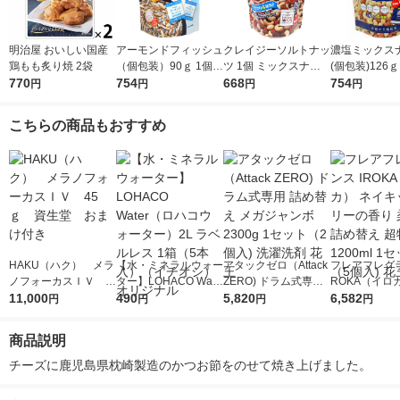
明治屋 おいしい国産
アーモンドフィッシュ
クレイジーソルトナッ
濃塩ミックス
鶏もも炙り焼 2袋
（個包装）90ｇ 1個
ツ 1個 ミックスナッ
(個包装)126ｇ
770
ミックスナッツ 個包
754
ツ 個包装 手配り
668
ックスナッツ
754
円
円
円
円
装 手配り
装 手配り
こちらの商品もおすすめ
HAKU（ハク） メラ
【水・ミネラルウォー
アタックゼロ（Attack
フレアフレグラ
ノフォーカスＩＶ 4
ター】LOHACO Wate
ZERO) ドラム式専用
ROKA（イロ
5ｇ 資生堂 おまけ
11,000
r（ロハコウォータ
490
詰め替え メガジャン
5,820
イキッドリリ
6,582
円
円
円
円
付き
ー）2L ラベルレス 1
ボ 2300g 1セット（2
柔軟剤 詰め替
箱（5本入）（イチオ
個入) 洗濯洗剤 花王
大 1200ml 
商品説明
シ） オリジナル
（5個入) 花王
チーズに鹿児島県枕崎製造のかつお節をのせて焼き上げました。