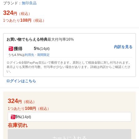
ブランド：
無印良品
324
円
（税込）
108
1つあたり
円
（税込）
お買い物でもらえる特典
最大付与率16%
内訳を見る
5
獲得
%
(14pt)
うち4.5%は
利用先・期間限定
ログイン&全額PayPay支払いで獲得できます。原則として税抜金額に対し付与されます。
表示よりも実際の付与数、付与率が少ない場合があります。詳細は内訳からご確認くださ
い。
ログインはこちら
324
円
（税込）
108
1つあたり
円
（税込）
5
%
(14pt)
在庫切れ
カートに入れる