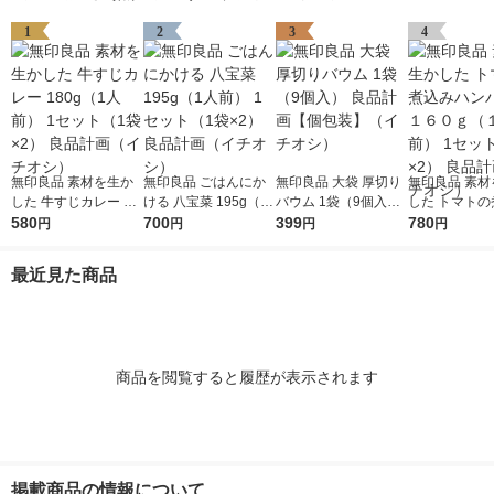
1
2
3
4
無印良品 素材を生か
無印良品 ごはんにか
無印良品 大袋 厚切り
無印良品 素材
した 牛すじカレー 18
ける 八宝菜 195g（1
バウム 1袋（9個入）
した トマトの
0g（1人前） 1セット
580
人前） 1セット（1袋×
700
良品計画【個包装】
399
ハンバーグ １
780
円
円
円
円
（1袋×2） 良品計画
2） 良品計画（イチオ
（イチオシ）
（１人前） 1
（イチオシ）
シ）
（1袋×2） 
最近見た商品
（イチオシ）
商品を閲覧すると履歴が表示されます
掲載商品の情報について