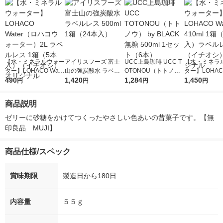
【水・ミネラルウォー
アイリスフーズ 富士
UCC上島珈琲 UCC T
【水・ミネラ
ター】LOHACO Wate
山の強炭酸水 ラベル
OTONOU（トトノ
ター】LOHACO
r（ロハコウォータ
490
レス 500ml 1箱（24
1,420
ウ） by BLACK無糖 5
1,284
r 410ml 1箱
1,450
円
円
円
円
ー）2L ラベルレス 1
本入）
00ml 1セット（6本）
入）ラベルレ
箱（5本入）（イチオ
オシ） オリジ
商品説明
シ） オリジナル
ゼリーに砂糖をかけてつくったやさしい色あいの昔菓子です。【無
印良品　MUJI】
商品仕様/スペック
賞味期限
製造日から180日
内容量
５５ｇ