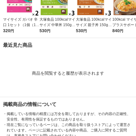
マイサイズ ガパオ 辛
大塚食品 100kcalマイ
大塚食品 100kcalマイ
100kcal マ
口 1セット（1個（10
サイズ 中華丼 150g 3
サイズ 親子丼 150g 3
プラスサポート
0g）×2） 100kcal
320
個 カロリーコントロ
530
個 カロリーコントロ
530
g 親子丼 1人
840
円
円
円
円
レンジ対応レトルト
ール レンジ調理 簡単
ール レンジ調理 簡単
ト（3個） 大
大塚食品
便利
便利
レンジ対応
最近見た商品
商品を閲覧すると履歴が表示されます
掲載商品の情報について
・
掲載している情報の精度には万全を期しておりますが、その内容の正確性、
安全性、有用性を保証するものではありません。
・
現在ご覧になっているページは、この商品を取り扱うストアによって運営さ
れています。ページに記載されている内容や商品、ご購入に関するご質問
は、直接各ストアにお問い合わせください。