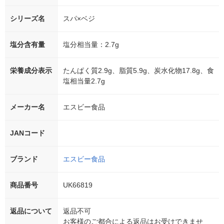
シリーズ名
スパ×ベジ
塩分含有量
塩分相当量：2.7g
栄養成分表示
たんぱく質2.9g、脂質5.9g、炭水化物17.8g、食
塩相当量2.7g
メーカー名
エスビー食品
JANコード
ブランド
エスビー食品
商品番号
UK66819
返品について
返品不可
お客様のご都合による返品はお受けできませ