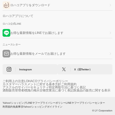
ロハコアプリをダウンロード
ロハコアプリについて
ロハコ公式LINE
お得な最新情報をLINEでお届けします
ニュースレター
お得な最新情報をメールでお届けします
Instagram
X（旧Twitter）
ご利用上の注意
LOHACOプライバシーポリシー
カスタマーハラスメントに対する基本方針
ご利用規約
アスクルのサイバーセキュリティ
特定商取引法に基づく表記
酒類販売管理者標識の掲示
古物営業法に基づく表記
医薬品の販売に関する表示
Yahoo!ショッピング
LINEヤフープライバシーポリシー
LINEヤフープライバシーセンター
利用規約
免責事項
Yahoo!ショッピングガイドライン
© LY Corporation