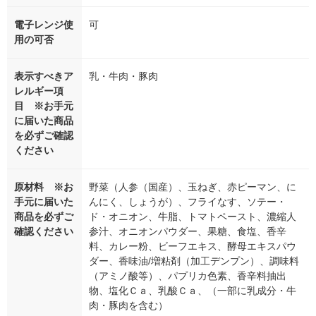
電子レンジ使
可
用の可否
表示すべきア
乳・牛肉・豚肉
レルギー項
目 ※お手元
に届いた商品
を必ずご確認
ください
原材料 ※お
野菜（人参（国産）、玉ねぎ、赤ピーマン、に
手元に届いた
んにく、しょうが）、フライなす、ソテー・
商品を必ずご
ド・オニオン、牛脂、トマトペースト、濃縮人
確認ください
参汁、オニオンパウダー、果糖、食塩、香辛
料、カレー粉、ビーフエキス、酵母エキスパウ
ダー、香味油/増粘剤（加工デンプン）、調味料
（アミノ酸等）、パプリカ色素、香辛料抽出
物、塩化Ｃａ、乳酸Ｃａ、（一部に乳成分・牛
肉・豚肉を含む）