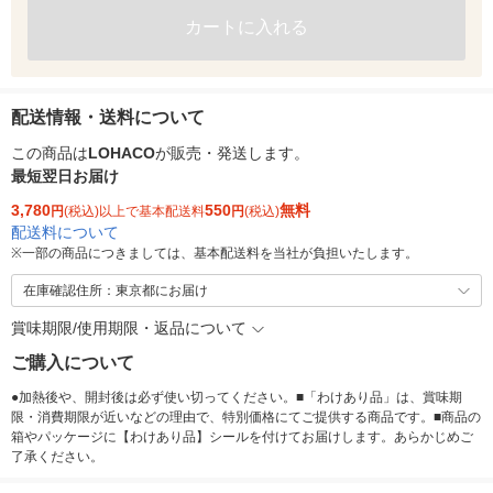
カートに入れる
配送情報・送料について
この商品は
LOHACO
が販売・発送します。
最短翌日お届け
3,780
550
無料
円
(税込)以上で基本配送料
円
(税込)
配送料について
※
一部の商品につきましては、基本配送料を当社が負担いたします。
在庫確認住所：東京都にお届け
賞味期限/使用期限・返品について
ご購入について
●加熱後や、開封後は必ず使い切ってください。■「わけあり品」は、賞味期
限・消費期限が近いなどの理由で、特別価格にてご提供する商品です。■商品の
箱やパッケージに【わけあり品】シールを付けてお届けします。あらかじめご
了承ください。