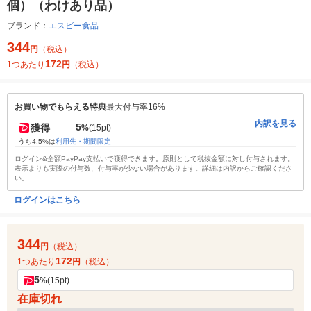
個）（わけあり品）
ブランド：
エスビー食品
344
円
（税込）
172
1つあたり
円
（税込）
お買い物でもらえる特典
最大付与率16%
内訳を見る
5
獲得
%
(15pt)
うち4.5%は
利用先・期間限定
ログイン&全額PayPay支払いで獲得できます。原則として税抜金額に対し付与されます。
表示よりも実際の付与数、付与率が少ない場合があります。詳細は内訳からご確認くださ
い。
ログインはこちら
344
円
（税込）
172
1つあたり
円
（税込）
5
%
(15pt)
在庫切れ