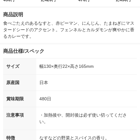
円
円
円
円
ー）2L ラベルレス 1
本入）
シュ フィオナ オリジ
入）ラベルレ
箱（5本入）（イチオ
ナル 1セット（10
オシ） オリジ
商品説明
シ） オリジナル
個：5個入×2パック）
オリジナル
食べごたえのあるなすと、赤ピーマン、にんじん、たまねぎにマス
タードシードのアクセント。フェンネルとカルダモンが爽やかに香
るカレーです。
商品仕様/スペック
サイズ
幅130×奥行22×高さ165mm
原産国
日本
賞味期限
480日
注意事項
・加熱後や、開封後は必ず使い切ってくださ
い。
特徴
なすなどの野菜とスパイスの香り。