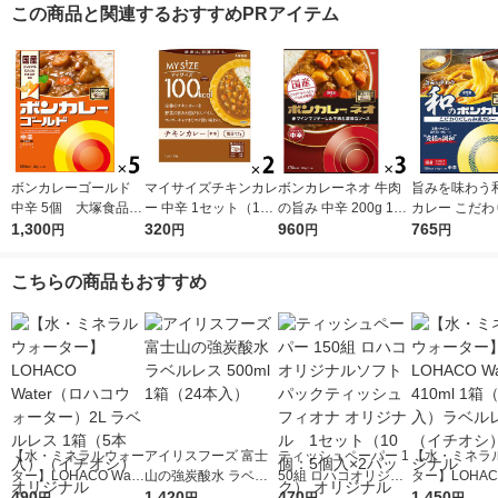
この商品と関連するおすすめPRアイテム
ボンカレーゴールド
マイサイズチキンカレ
ボンカレーネオ 牛肉
旨みを味わう
中辛 5個 大塚食品
ー 中辛 1セット（1個
の旨み 中辛 200g 1セ
カレー こだわ
レンジ対応
1,300
（100g）×2） 100k
320
ット（1個×3）大塚食
960
の和風カレ
765
円
円
円
円
cal レンジ対応レト
品 レトルトカレー レ
1セット（1個（
ルト 大塚食品
ンジ対応
g）×3） レ
こちらの商品もおすすめ
1セット（1個
【水・ミネラルウォー
アイリスフーズ 富士
ティッシュペーパー 1
【水・ミネラ
ター】LOHACO Wate
山の強炭酸水 ラベル
50組 ロハコオリジナ
ター】LOHACO
r（ロハコウォータ
490
レス 500ml 1箱（24
1,420
ルソフトパックティッ
470
r 410ml 1箱
1,450