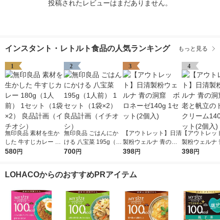
投稿されたレビューはまだありません。
インスタント・レトルト食品の人気ランキング
もっと見る
1
2
3
4
無印良品 素材を生か
無印良品 ごはんにか
【アウトレット】日清
【アウトレッ
した 牛すじカレー 18
ける 八宝菜 195g（1
製粉ウェルナ 青の洞
製粉ウェルナ 
0g（1人前） 1セット
580
人前） 1セット（1袋×
700
窟 ボロネーゼ140g
398
窟 海老と帆
398
円
円
円
円
（1袋×2） 良品計画
2） 良品計画（イチオ
1セット(2個入)
トクリーム140
（イチオシ）
シ）
ット(2個入)
LOHACOからのおすすめPRアイテム