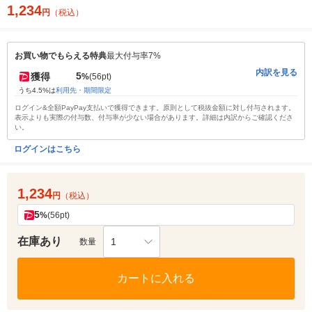
1,234
円
（税込）
お買い物でもらえる特典
最大付与率7%
内訳を見る
5
獲得
%
(56pt)
うち4.5%は
利用先・期間限定
ログイン&全額PayPay支払いで獲得できます。原則として税抜金額に対し付与されます。
表示よりも実際の付与数、付与率が少ない場合があります。詳細は内訳からご確認くださ
い。
ログインはこちら
1,234
円
（税込）
5
%
(56pt)
在庫あり
1
数量
カートに入れる