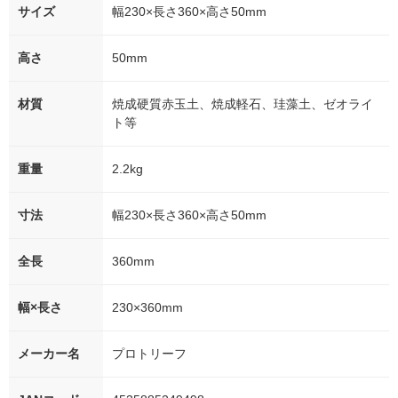
サイズ
幅230×長さ360×高さ50mm
高さ
50mm
材質
焼成硬質赤玉土、焼成軽石、珪藻土、ゼオライ
ト等
重量
2.2kg
寸法
幅230×長さ360×高さ50mm
全長
360mm
幅×長さ
230×360mm
メーカー名
プロトリーフ