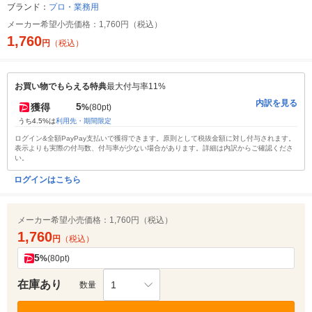
ブランド：
プロ・業務用
メーカー希望小売価格：
1,760円（税込）
1,760
円
（税込）
お買い物でもらえる特典
最大付与率11%
内訳を見る
5
獲得
%
(80pt)
うち4.5%は
利用先・期間限定
ログイン&全額PayPay支払いで獲得できます。原則として税抜金額に対し付与されます。
表示よりも実際の付与数、付与率が少ない場合があります。詳細は内訳からご確認くださ
い。
ログインはこちら
メーカー希望小売価格：
1,760円（税込）
1,760
円
（税込）
5
%
(80pt)
在庫あり
1
数量