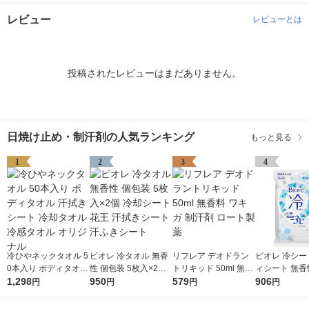
レビュー
レビューとは
投稿されたレビューはまだありません。
日焼け止め・制汗剤の人気ランキング
もっと見る
1
2
3
4
冷ひやネックタオル 5
ビオレ 冷タオル 無香
リフレア デオドラン
ビオレ 冷シー
0本入り ボディタオル
性 個包装 5枚入×2個
トリキッド 50ml 無香
ィシート 無香性
汗拭きシート 冷却タ
1,298
冷却シート 花王 汗拭
950
料 ワキガ 制汗剤 ロー
579
入×2個 花王 
906
円
円
円
円
オル 冷感タオル オリ
きシート 汗ふきシー
ト製薬
ート 汗ふきシ
ジナル
ト