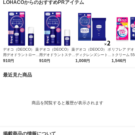
LOHACOからのおすすめPRアイテム
デオコ（DEOCO） 薬
デオコ（DEOCO） 薬
デオコ（DEOCO） ボ
リフレア デオ
用デオドラントロール
用デオドラントスティ
ディクレンズシート 3
トクリーム 55
オン 30ml ロート製薬
910
ック 13g ロート製薬
910
6枚入×2個 ロート製薬
1,008
オコ（DEOC
1,546
円
円
円
円
汗拭きシート 汗ふき
ィクレンズシー
シート
枚入
最近見た商品
商品を閲覧すると履歴が表示されます
掲載商品の情報について