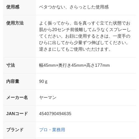
使用感
ベタつかない、さらっとした使用感
使用方法
よく振ってから、缶を真っすぐ立てた状態でお
肌から20センチ前後離してムラなくスプレーし
てください。お顔に使用するときは、一度手の
ひらに出してから少量ずつ伸ばしてください。
逆さまにしてもご使用いただけます。
寸法
幅45mm×奥行き45mm×高さ177mm
内容量
90ｇ
メーカー名
ヤーマン
JANコード
4540790494635
ブランド
プロ・業務用