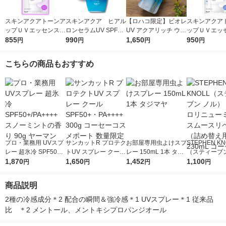
スキンアクアトーンア
スキンアクア ヒアル
【ロハコ限定】ビオレ
スキンアクア
ップＵＶエッセンスラ
ロンセラムUV SPF50
UV アクアリッチ ウォ
ップＵＶエッ
ベンダー70gロート製
855
+・PA++++ 70g ロー
990
ータリーエッセンス
1,650
ワイト70gロ
950
円
円
円
円
薬
ト製薬
フレッシュパウチ SP
F50+・PA++++ 再生
こちらの商品もおすすめ
材使用フック付き 日
焼け止め 限定
プロ・業務用 UVスプ
サンカットR プロテク
お部屋専用虫よけスプ
STEPHEN KN
レー 超氷冷 SPF50+/P
トUV スプレー クール
レー 150mL 1本 タジ
（スティーブン
A++++ スノーミント
1,870
SPF50+・PA++++ 30
1,650
マヤ
1,452
ル） ハイドロ
1,100
円
円
円
円
の香り 90g ヤーマン
0g コーセーコスメポ
ーミスト スム
ート 数量限定
ペア A （詰
商品説明
230mL コー
2種の冷感成分＊2 配合の瞬間＆強冷感＊1 UVスプレー＊1 従来品
比　＊2 メントール、メントキシプロパンジオール　