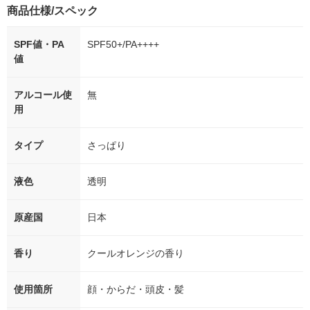
商品仕様/スペック
SPF値・PA
SPF50+/PA++++
値
アルコール使
無
用
タイプ
さっぱり
液色
透明
原産国
日本
香り
クールオレンジの香り
使用箇所
顔・からだ・頭皮・髪