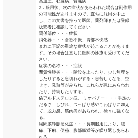
高血圧、心臓病、腎臓病
2．服用後、次の症状があらわれた場合は副作用
の可能性がありますので、直ちに服用を中止
し、この文書を持って医師、薬剤師または登録
販売者に相談してください
関係部位・・・症状
消化器・・・食欲不振、胃部不快感
まれに下記の重篤な症状が起こることがありま
す。その場合は直ちに医師の診療を受けてくだ
さい。
症状の名称・・・症状
間質性肺炎・・・階段を上ったり、少し無理を
したりすると息切れがする・息苦しくなる、空
せき、発熱等がみられ、これらが急にあらわれ
たり、持続したりする。
偽アルドステロン症、 ミオパチー・・・手足の
だるさ、しびれ、つっぱり感やこわばりに加え
て、脱力感、筋肉痛があらわれ、徐々に強くな
る。
腸間膜静脈硬化症・・・長期服用により、腹
痛、下痢、便秘、腹部膨満等が繰り返しあらわ
れる。