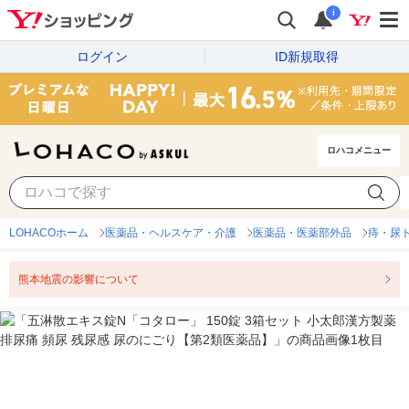
i
ログイン
ID新規取得
ロハコメニュー
LOHACOホーム
医薬品・ヘルスケア・介護
医薬品・医薬部外品
痔・尿
熊本地震の影響について