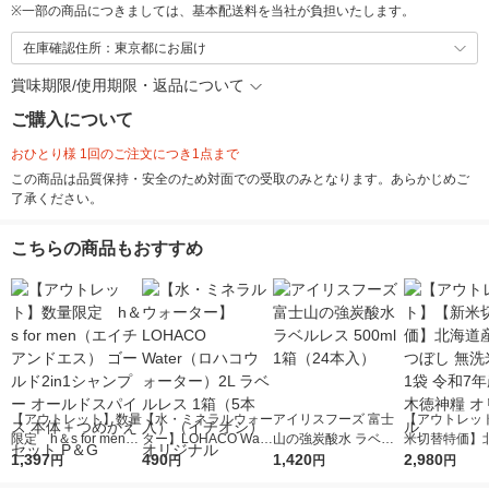
※
一部の商品につきましては、基本配送料を当社が負担いたします。
在庫確認住所：東京都にお届け
賞味期限/使用期限・返品について
ご購入について
おひとり様 1回のご注文につき1点まで
この商品は品質保持・安全のため対面での受取のみとなります。あらかじめご
了承ください。
こちらの商品もおすすめ
【アウトレット】数量
【水・ミネラルウォー
アイリスフーズ 富士
【アウトレッ
限定 h＆s for men
ター】LOHACO Wate
山の強炭酸水 ラベル
米切替特価】
（エイチアンドエス）
1,397
r（ロハコウォータ
490
レス 500ml 1箱（24
1,420
ななつぼし 無洗
2,980
円
円
円
円
ゴールド2in1シャンプ
ー）2L ラベルレス 1
本入）
g 1袋 令和7年