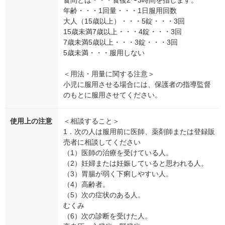
食間とは・・・食後2〜3時間を指します。
年齢・・・1回量・・・1日服用回数
大人（15歳以上）・・・5錠・・・3回
15歳未満7歳以上・・・4錠・・・3回
7歳未満5歳以上・・・3錠・・・3回
5歳未満・・・服用しない
＜用法・用量に関する注意＞
小児に服用させる場合には、保護者の指導監督
のもとに服用させてください。
使用上の注意
＜相談すること＞
1．次の人は服用前に医師、薬剤師または登録販
売者に相談してください
（1）医師の治療を受けている人。
（2）妊婦または妊娠していると思われる人。
（3）胃腸が弱く下痢しやすい人。
（4）高齢者。
（5）次の症状のある人。
むくみ
（6）次の診断を受けた人。