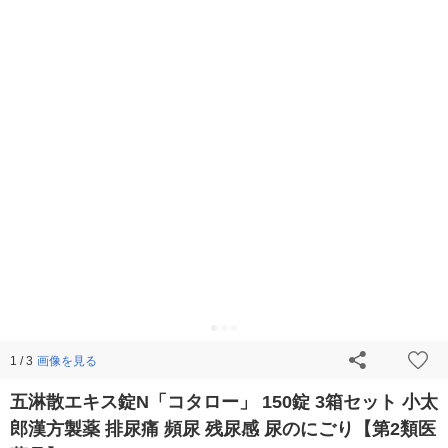
画像を見る
1 / 3
五淋散エキス錠N「コタロー」 150錠 3箱セット 小太
郎漢方製薬 排尿痛 頻尿 残尿感 尿のにごり【第2類医