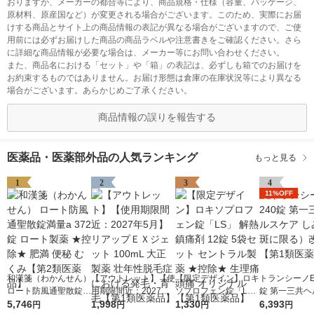
おりますが、メーカーの都合等により、商品規格・仕様（容量、パッケージ、
原材料、原産国など）が変更される場合がございます。このため、実際にお届
けする商品とサイト上の商品情報の表記が異なる場合がございますので、ご使
用前には必ずお届けした商品の商品ラベルや注意書きをご確認ください。さら
に詳細な商品情報が必要な場合は、メーカー等にお問い合わせください。
また、商品名における「セット」や「箱」の表記は、必ずしも箱でのお届けを
お約束するものではありません。お届け形態は倉庫の在庫状況等により異なる
場合がございます。あらかじめご了承ください。
商品情報の誤りを報告する
医薬品・医薬部外品の人気ランキング
もっと見る
1
2
3
4
11%OFF
和漢箋（わかんせん）
【アウトレット】【使
【限定デザイン】ロキ
トランシーノEX
ロート防風通聖散錠満
用期限間近：2027年5
ソプロフェン錠「L
錠 第一三共ヘ
量a 372錠 ロート製薬
5,746
月】リアップＥＸジェ
1,998
S」 解熱鎮痛剤 12錠
1,330
ア しみ（肝斑
6,393
円
円
円
円