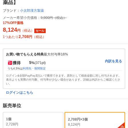
薬品】
ブランド：
小太郎漢方製薬
メーカー希望小売価格：
9,900円（税込）
17%OFF価格
8,124
円
（税込）
セール
2,708
1つあたり
円
（税込）
お買い物でもらえる特典
最大付与率16%
内訳を見る
5
獲得
%
(371pt)
うち4.5%は
利用先・期間限定
ログイン&全額PayPay支払いで獲得できます。原則として税抜金額に対し付与されます。
表示よりも実際の付与数、付与率が少ない場合があります。詳細は内訳からご確認くださ
い。
ログインはこちら
販売単位
1個
2,708円×3個
2,728円
8,124円