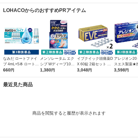
★控除★ 肥満 便秘 む
ット 100mL 大正製薬
5袋セット セントラル
る）改善薬【
くみ【第2類医薬品】
壮年性脱毛症における
製薬 ★控除★ 生理痛
薬品】
LOHACOからのおすすめPRアイテム
発毛・育毛【第1類医
頭痛 オリジナル【第1
薬品】
類医薬品】
なみだ ロートファイ
メンソレータム エク
イブクイック頭痛薬D
アレジオン20 
ブ 4mL×5本 ロート製
シブ Wディープ10ク
X 60錠 2箱セット エ
スエス製薬★
薬 目薬 乾き目 疲れ目
660
リーム ロート製薬★
1,380
スエス製薬 ★控除★
3,048
花粉 花粉症 
3,598
円
円
円
円
【第3類医薬品】
控除★ 塗り薬 水虫治
生理痛 頭痛 歯痛 咽喉
ー専用鼻炎薬 
療薬 せっけんの香り
痛 関節痛 筋肉痛 神経
み 鼻水 鼻づ
最近見た商品
（イチオシ）【指定第
痛 腰痛【指定第2類医
2類医薬品】
2類医薬品】
薬品】
商品を閲覧すると履歴が表示されます