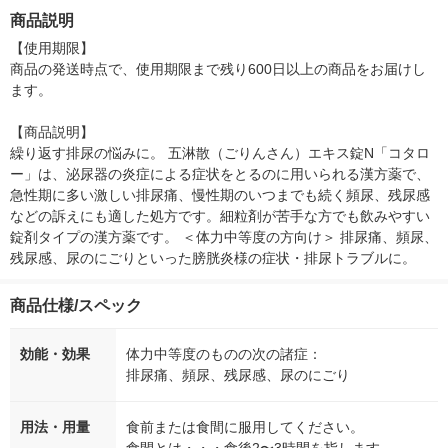
ー オールドスパイス
箱（5本入）（イチオ
徳神糧 オリジ
商品説明
本体＋つめかえセット
シ） オリジナル
P＆G
【使用期限】

商品の発送時点で、使用期限まで残り600日以上の商品をお届けし
ます。

【商品説明】

繰り返す排尿の悩みに。 五淋散（ごりんさん）エキス錠N「コタロ
ー」は、泌尿器の炎症による症状をとるのに用いられる漢方薬で、
急性期に多い激しい排尿痛、慢性期のいつまでも続く頻尿、残尿感
などの訴えにも適した処方です。細粒剤が苦手な方でも飲みやすい
錠剤タイプの漢方薬です。 ＜体力中等度の方向け＞ 排尿痛、頻尿、
残尿感、尿のにごりといった膀胱炎様の症状・排尿トラブルに。
商品仕様/スペック
効能・効果
体力中等度のものの次の諸症：
排尿痛、頻尿、残尿感、尿のにごり
用法・用量
食前または食間に服用してください。