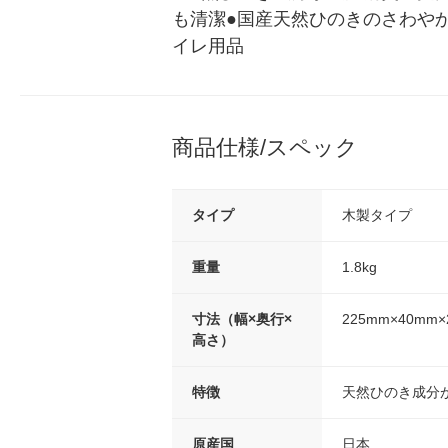
も清潔●国産天然ひのきのさわやか
イレ用品
商品仕様/スペック
タイプ
木製タイプ
重量
1.8kg
寸法（幅×奥行×
225mm×40mm×
高さ）
特徴
天然ひのき成分
原産国
日本