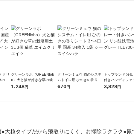
 クリ
グリーンラボ（GREENlob
クリーンミュウ 猫のシステ
トップランド 冷
ひのき
o）犬と猫が好きな草の栽培
ムトイレ用 ひのきの香りシ
付きハンディファ
袋 シー
用土 3L 3個 猫草 エイムクリ
ート 3〜4日用 国産 34枚入 1
鉄電池 ダークグレー
1,248
670
3,828
円
円
円
エイツ
袋 シーズイシハラ
0-DG 1台
菌●大粒タイプだから飛散りにくく、お掃除ラクラク●尿