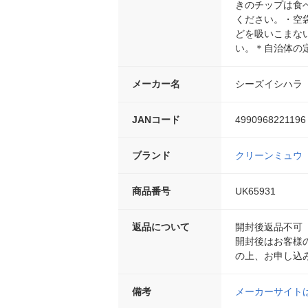
きのチップは食
ください。・空
どを吸いこまな
い。＊自治体の
メーカー名
シーズイシハラ
JANコード
4990968221196
ブランド
クリーンミュウ
商品番号
UK65931
返品について
開封後返品不可
開封後はお客様
の上、お申し込
備考
メーカーサイト