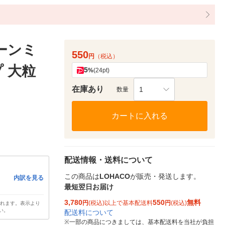
ーンミ
550
円
（税込）
 大粒
5
%
(24pt)
在庫あり
1
数量
カートに入れる
配送情報・送料について
この商品は
LOHACO
が販売・発送します。
内訳を見る
最短翌日お届け
3,780
550
無料
円
(税込)以上で基本配送料
円
(税込)
されます。表示より
い。
配送料について
※
一部の商品につきましては、基本配送料を当社が負担