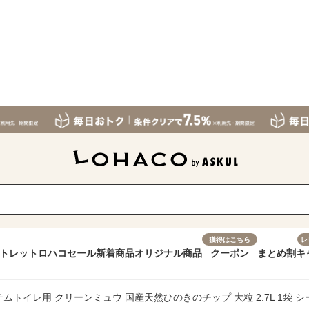
獲得はこちら
レ
トレット
ロハコセール
新着商品
オリジナル商品
クーポン
まとめ割
キ
テムトイレ用 クリーンミュウ 国産天然ひのきのチップ 大粒 2.7L 1袋 