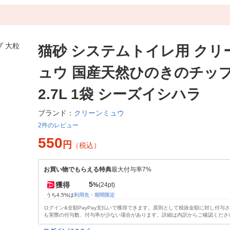
猫砂 システムトイレ用 クリ
ュウ 国産天然ひのきのチップ
2.7L 1袋 シーズイシハラ
クリーンミュウ
ブランド：
2件のレビュー
550
円
（税込）
お買い物でもらえる特典
最大付与率7%
5
獲得
%
(24pt)
うち4.5%は
利用先・期間限定
ログイン&全額PayPay支払いで獲得できます。原則として税抜金額に対し付与
も実際の付与数、付与率が少ない場合があります。詳細は内訳からご確認くださ