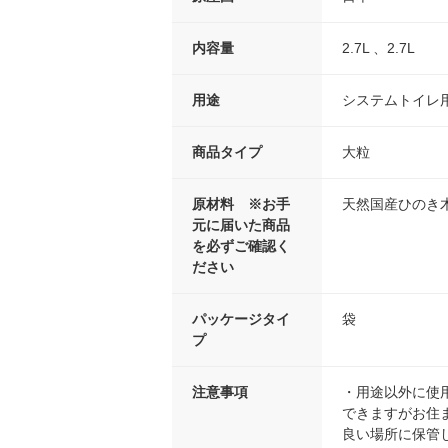
内容量
2.7L 、2.7L
用途
システムトイレ
商品タイプ
大粒
原材料 ※お手
天然国産ひのき
元に届いた商品
を必ずご確認く
ださい
パッケージタイ
袋
プ
注意事項
・用途以外に使
できますがお住
良い場所に保管