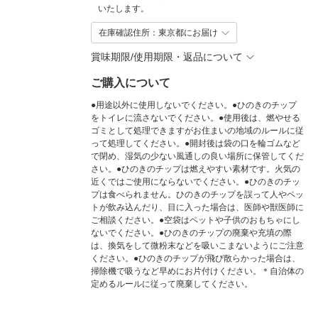
いたします。
在庫確認住所：東京都にお届け
賞味期限/使用期限・返品について
ご購入について
●用途以外に使用しないでください。●ひのきのチップ
をトイレに流さないでください。●使用後は、燃やせる
ゴミとして処理できますがお住まいの地域のルールに従
って処理してください。●開封後は袋の口を輪ゴムなど
で閉め、湿気の少ない風通しの良い場所に保管してくだ
さい。●ひのきのチップは燃えやすい素材です。火気の
近くではご使用にならないでください。●ひのきのチッ
プは食べられません。ひのきのチップを誤って人やペッ
トが飲み込んだり、目に入った場合は、医師や獣医師に
ご相談ください。●空袋はペットや子供のおもちゃにし
ないでください。●ひのきのチップの廃棄や充填の際
は、換気をして微粉末などを吸いこまないようにご注意
ください。●ひのきのチップが飛び散らかった場合は、
掃除機で吸うなど早めにお片付けください。＊自治体の
定めるルールに従って廃棄してください。