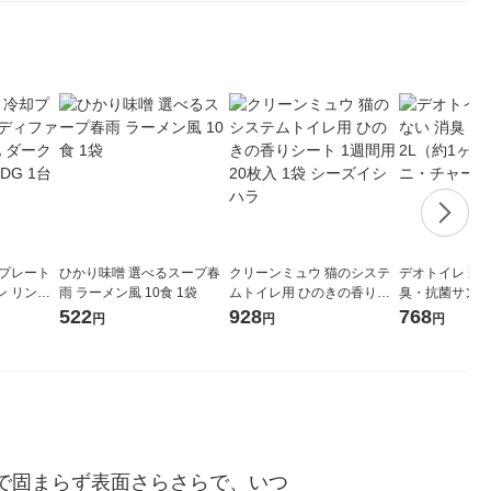
却プレート
ひかり味噌 選べるスープ春
クリーンミュウ 猫のシステ
デオトイレ 飛
ン リン酸
雨 ラーメン風 10食 1袋
ムトイレ用 ひのきの香りシ
臭・抗菌サンド 
 TLE70
ート 1週間用 20枚入 1袋 シ
月分）猫砂 ユ
522
928
768
円
円
円
ーズイシハラ
で固まらず表面さらさらで、いつ