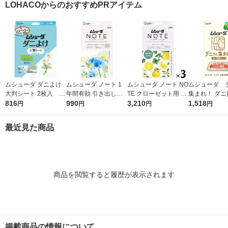
LOHACOからのおすすめPRアイテム
定
ンチョー
ムシューダ ダニよけ
ムシューダ ノート 1
ムシューダ ノート NO
ムシューダ 
大判シート 2枚入 ダ
年間有効 引き出し・
TE クローゼット用 衣
集まれ！ ダニ
ニ除け エステー
816
衣装ケース用 フリー
990
類 防虫剤 ペパーミン
3,210
ート 1個（2枚
1,518
円
円
円
円
ジア 1箱（24個入）
ト＆ベルガモット 1セ
ステー
エステー
ット（1箱（3個入）×
最近見た商品
3） エステー
商品を閲覧すると履歴が表示されます
掲載商品の情報について