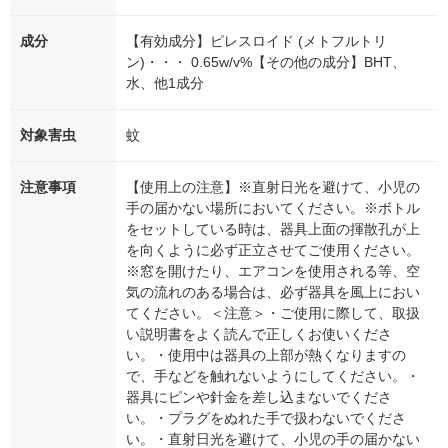
成分
【有効成分】ピレスロイド (メトフルトリ
ン)・・・ 0.65w/v%【その他の成分】BHT、
水、他1成分
対象害虫
蚊
注意事項
【使用上の注意】※直射日光を避けて、小児の
手の届かない場所においてください。※ボトル
をセットしている時は、器具上面の揮散孔が上
を向くように必ず正立させてご使用ください。
※窓を開けたり、エアコンを使用される等、空
気の流れのある場合は、必ず器具を風上におい
てください。＜注意＞・ご使用に際して、取扱
い説明書をよく読んで正しくお使いくださ
い。・使用中は器具の上部が熱くなりますの
で、手などを触れないようにしてください。・
器具にピンや針金を差し込まないでくださ
い。・プラグをぬれた手で扱わないでくださ
い。・直射日光を避けて、小児の手の届かない