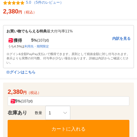
5.0 （5件のレビュー）
2,380
円
（税込）
お買い物でもらえる特典
最大付与率11%
内訳を見る
5
獲得
%
(107pt)
うち4.5%は
利用先・期間限定
ログイン&全額PayPay支払いで獲得できます。原則として税抜金額に対し付与されます。
表示よりも実際の付与数、付与率が少ない場合があります。詳細は内訳からご確認くださ
い。
ログインはこちら
2,380
円
（税込）
5
%
(107pt)
在庫あり
1
数量
カートに入れる