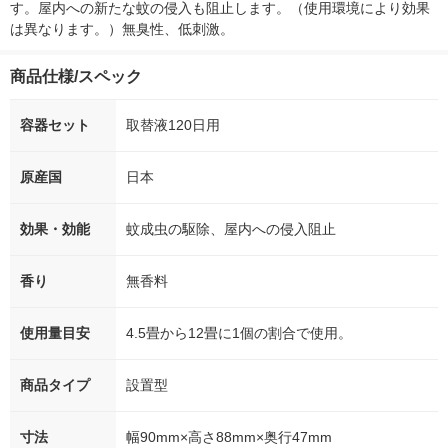
す。屋内への新たな蚊の侵入も阻止します。（使用環境により効果
は異なります。）無臭性、低刺激。
商品仕様/スペック
容器セット
取替液120日用
原産国
日本
効果・効能
蚊成虫の駆除、屋内への侵入阻止
香り
無香料
使用量目安
4.5畳から12畳に1個の割合で使用。
商品タイプ
設置型
寸法
幅90mm×高さ88mm×奥行47mm