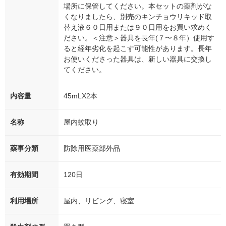
場所に保管してください。本セットの薬剤がな
くなりましたら、別売のキンチョウリキッド取
替え液６０日用または９０日用をお買い求めく
ださい。＜注意＞器具を長年(７〜８年）使用す
ると経年劣化を起こす可能性があります。長年
お使いくださった器具は、新しい器具に交換し
てください。
内容量
45mLX2本
名称
屋内蚊取り
薬事分類
防除用医薬部外品
有効期間
120日
利用場所
屋内、リビング、寝室