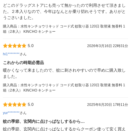
どこのドラッグストアにも売って無かったので利用させて頂きまし
た。２本入りなので、今年はなんとか乗り切れそうです。ありがと
うごさいました。
購入商品：水性キンチョウリキッド コード式 蚊取り器 120日 取替液 無香料 1
箱（2本入） KINCHO キンチョー
5.0
2026年3月16日 22時31分
hi1********
さん
これからの時期必需品
暖かくなって来ましたので、蚊に刺されやすいので早めに購入致し
ました。
購入商品：水性キンチョウリキッド コード式 蚊取り器 120日 取替液 無香料 1
箱（2本入） KINCHO キンチョー
5.0
2025年6月20日 17時11分
yur********
さん
蚊の季節、玄関内に点けっぱなしするから…
蚊の季節、玄関内に点けっぱなしするからクーポン使って安く買え