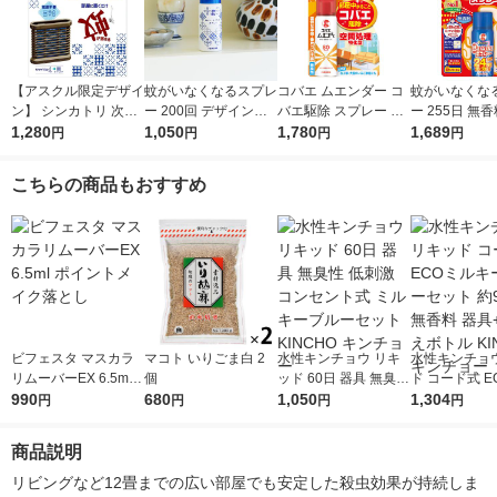
【アスクル限定デザイ
蚊がいなくなるスプレ
コバエ ムエンダー コ
蚊がいなくな
ン】 シンカトリ 次世
ー 200回 デザイン缶
バエ駆除 スプレー 80
ー 255日 無香
代型 屋内蚊取り 電源
1,280
無香料 12時間持続 蚊
1,050
プッシュ 最大120畳 1
1,780
間持続 蚊取り 
1,689
円
円
円
円
不要 ブラウン容器 20
取り 殺虫剤 ワンプッ
本 KINCHO キンチョ
虫剤 ワンプッ
0日 無臭 蚊 駆除 玄関
シュ 1本 KINCHO キ
ー
本 大日本除虫
こちらの商品もおすすめ
KINCHO キンチョー 1
ンチョー
セット 限定
ビフェスタ マスカラ
マコト いりごま白 2
水性キンチョウ リキ
水性キンチョ
リムーバーEX 6.5ml
個
ッド 60日 器具 無臭性
ド コード式 E
ポイントメイク落とし
990
680
低刺激 コンセント式
1,050
キーブルーセッ
1,304
円
円
円
円
ミルキーブルーセット
0日 無香料 器
KINCHO キンチョー
えボトル KIN
商品説明
ンチョー
リビングなど12畳までの広い部屋でも安定した殺虫効果が持続しま