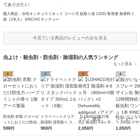
てありがたい
購入商品：水性キンチョウリキッド コード式 蚊取り器 120日 取替液 無香料 1
箱（2本入） KINCHO キンチョー
今見ている商品のレビューのみを見る
虫よけ・殺虫剤・防虫剤・除湿剤の人気ランキング
もっと見る
1
2
3
4
防虫剤 衣類 クローゼ
ドライペットクリア
【LOHACO先行発
蚊がいなくな
ットにおくだけ防虫力
除湿剤 湿気取り スタ
売】除湿剤 4-8ヶ月
ー 200回 デ
ハーブミントの香り 1
598
ンドパックタイプ 350
900
（800ml×3個パック）
2,050
無香料 12時間
1,050
円
円
円
円
個 アース製薬
mL 1セット（3個）
×3 Dehumidify addgo
取り 殺虫剤 ワンプッ
od（アドグッド） 限
シュ 1本 KIN