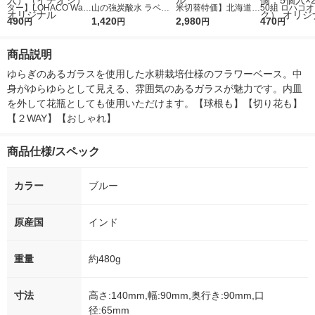
ター】LOHACO Wate
山の強炭酸水 ラベル
米切替特価】北海道産
50組 ロハコ
r（ロハコウォータ
490
レス 500ml 1箱（24
1,420
ななつぼし 無洗米 5k
2,980
ルソフトパッ
470
円
円
円
円
ー）2L ラベルレス 1
本入）
g 1袋 令和7年産 米 木
シュ フィオナ
箱（5本入）（イチオ
徳神糧 オリジナル
ナル 1セット
商品説明
シ） オリジナル
個：5個入×2
オリジナル
ゆらぎのあるガラスを使用した水耕栽培仕様のフラワーベース。中
身がゆらゆらとして見える、雰囲気のあるガラスが魅力です。内皿
を外して花瓶としても使用いただけます。【球根も】【切り花も】
【２WAY】【おしゃれ】
商品仕様/スペック
カラー
ブルー
原産国
インド
重量
約480g
寸法
高さ:140mm,幅:90mm,奥行き:90mm,口
径:65mm