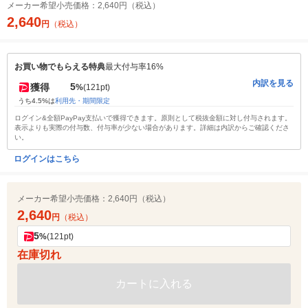
メーカー希望小売価格：
2,640円（税込）
2,640
円
（税込）
お買い物でもらえる特典
最大付与率16%
内訳を見る
5
獲得
%
(121pt)
うち4.5%は
利用先・期間限定
ログイン&全額PayPay支払いで獲得できます。原則として税抜金額に対し付与されます。
表示よりも実際の付与数、付与率が少ない場合があります。詳細は内訳からご確認くださ
い。
ログインはこちら
メーカー希望小売価格：
2,640円（税込）
2,640
円
（税込）
5
%
(121pt)
在庫切れ
カートに入れる