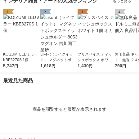
インテリア雑貨・アートの人気ランキング
もっと見る
1
2
3
4
KOIZUMI LEDミラー
Like-it（ライクイッ
プリスベイス ティッ
無印良品 キャ
KBE3270S 1個
ト） マグネットボッ
シュボックス ホワイ
ミニ無香 ２４
5,747
クスティッシュホルダ
1,618
ト 1個 オカ
1,430
品計画
790
円
円
円
円
ー 8053 マグオン 吉
川国工業所
最近見た商品
商品を閲覧すると履歴が表示されます