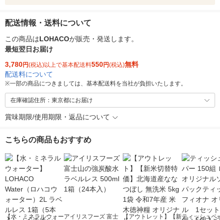
配送情報・送料について
この商品は
LOHACO
が販売・発送します。
最短翌日お届け
3,780
550
無料
円
(税込)以上で基本配送料
円
(税込)
配送料について
※
一部の商品につきましては、基本配送料を当社が負担いたします。
在庫確認住所：東京都にお届け
賞味期限/使用期限・返品について
こちらの商品もおすすめ
【水・ミネラルウォー
アイリスフーズ 富士
【アウトレット】【新
ティッシュペー