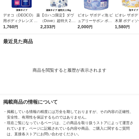
デオコ（DEOCO） 薬
【ロハコ限定】ダヴ
ビオレ ザボディ泡 ピ
ビオレ ザボデ
用ボディクレンズ 詰
（Dove）超特大 2.9k
ュアリーサボン ボデ
木犀 ボディソ
め替え 大容量 650g
1,760
g 液体 ボディウォッ
2,233
ィソープ 詰替特大 14
2,000
替 1410ml 
1,580
円
円
円
円
ロート製薬 【液体タ
シュ 詰替え プレミア
10ml 花王 泡タイプ
イプ
イプ】
ムモイスチャーケア
最近見た商品
ボディソープ オリジ
ナル 限定
商品を閲覧すると履歴が表示されます
掲載商品の情報について
・
掲載している情報の精度には万全を期しておりますが、その内容の正確性、
安全性、有用性を保証するものではありません。
・
現在ご覧になっているページは、この商品を取り扱うストアによって運営さ
れています。ページに記載されている内容や商品、ご購入に関するご質問
は、直接各ストアにお問い合わせください。