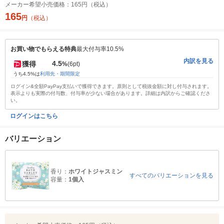
メーカー希望小売価格：
165円（税込）
165
円
（税込）
お買い物でもらえる特典
最大付与率10.5%
内訳を見る
4.5
獲得
%
(6pt)
うち4.5%は
利用先・期間限定
ログイン&全額PayPay支払いで獲得できます。原則として税抜金額に対し付与されます。
表示よりも実際の付与数、付与率が少ない場合があります。詳細は内訳からご確認くださ
い。
ログインはこちら
バリエーション
香り：
ホワイトジャスミン
すべてのバリエーションを見る
容量：
1個入