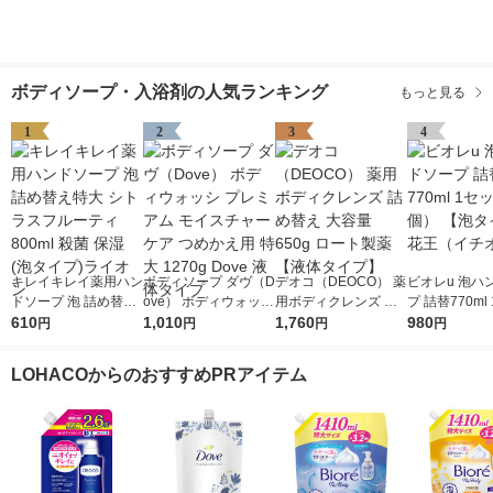
ボディソープ・入浴剤の人気ランキング
もっと見る
1
2
3
4
キレイキレイ薬用ハン
ボディソープ ダヴ（D
デオコ（DEOCO） 薬
ビオレu 泡ハ
ドソープ 泡 詰め替え
ove） ボディウォッシ
用ボディクレンズ 詰
プ 詰替770ml
特大 シトラスフルー
610
プレミアム モイスチ
1,010
め替え 大容量 650g
1,760
（2個） 【泡
980
円
円
円
円
ティ 800ml 殺菌 保湿
ャーケア つめかえ用
ロート製薬 【液体タ
花王（イチオ
(泡タイプ)ライオン
特大 1270g Dove 液
イプ】
LOHACOからのおすすめPRアイテム
体タイプ