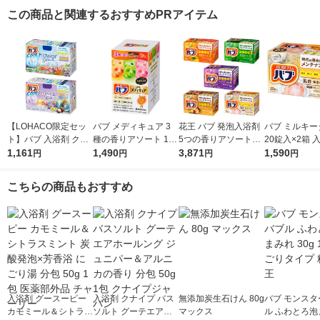
この商品と関連するおすすめPRアイテム
【LOHACO限定セッ
バブ メディキュア 3
花王 バブ 発泡入浴剤
バブ ミルキー
ト】バブ 入浴剤 クー
種の香りアソート 1箱
5つの香りアソートセ
20錠入×2箱 
ル フラワースプラッ
1,161
（12錠入）高濃度炭
1,490
ット 100錠
3,871
王 （にごりタ
1,590
円
円
円
円
シュ・オリエンタルス
酸 薬用入浴剤 花王
パ 各12錠 2種セット
こちらの商品もおすすめ
入浴剤 グースーピー
入浴剤 クナイプ バス
無添加炭生石けん 80g
バブ モンスタ
カモミール＆シトラス
ソルト グーテエアホ
マックス
ル ふわとろ泡