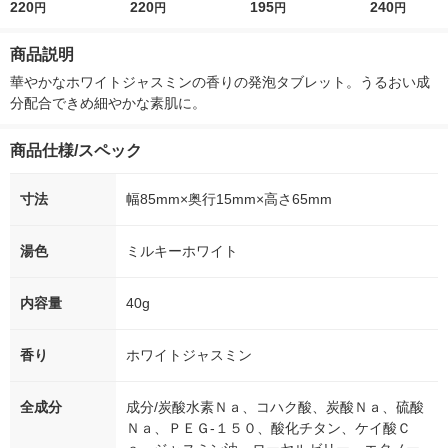
ミント 炭酸発泡×芳香
220
ールング ジュニパー
220
195
30g 1包 に
240
円
円
円
円
浴 にごり湯 分包 50g
＆アルニカの香り 分
粉末 花王
1包 医薬部外品 チャ
包 50g 1包 クナイプ
商品説明
ーリー
ジャパン
華やかなホワイトジャスミンの香りの発泡タブレット。うるおい成
分配合できめ細やかな素肌に。
商品仕様/スペック
寸法
幅85mm×奥行15mm×高さ65mm
湯色
ミルキーホワイト
内容量
40g
香り
ホワイトジャスミン
全成分
成分/炭酸水素Ｎａ、コハク酸、炭酸Ｎａ、硫酸
Ｎａ、ＰＥＧ-１５０、酸化チタン、ケイ酸Ｃ